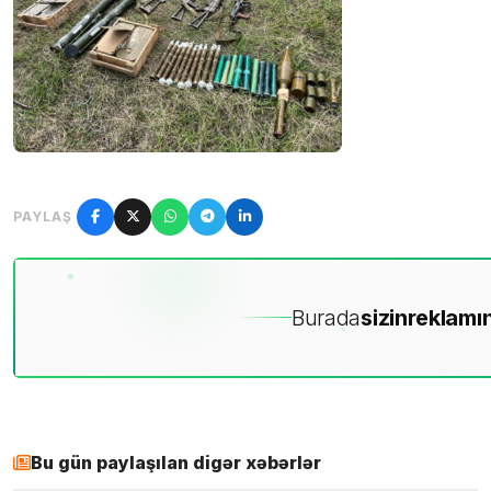
PAYLAŞ
Burada
sizin
reklamın
Bu gün paylaşılan digər xəbərlər