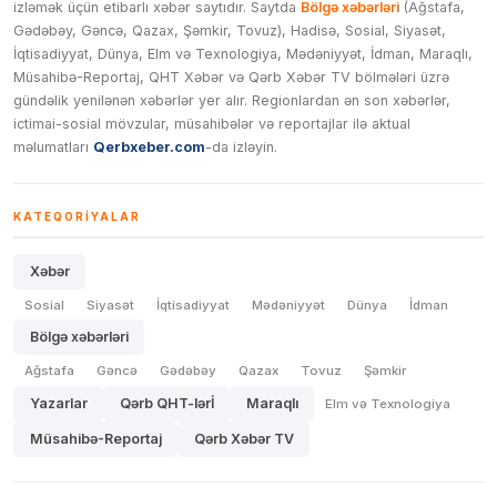
izləmək üçün etibarlı xəbər saytıdır. Saytda
Bölgə xəbərləri
(Ağstafa,
Gədəbəy, Gəncə, Qazax, Şəmkir, Tovuz), Hadisə, Sosial, Siyasət,
İqtisadiyyat, Dünya, Elm və Texnologiya, Mədəniyyət, İdman, Maraqlı,
Müsahibə-Reportaj, QHT Xəbər və Qərb Xəbər TV bölmələri üzrə
gündəlik yenilənən xəbərlər yer alır. Regionlardan ən son xəbərlər,
ictimai-sosial mövzular, müsahibələr və reportajlar ilə aktual
məlumatları
Qerbxeber.com
-da izləyin.
KATEQORIYALAR
Xəbər
Sosial
Siyasət
İqtisadiyyat
Mədəniyyət
Dünya
İdman
Bölgə xəbərləri
Ağstafa
Gəncə
Gədəbəy
Qazax
Tovuz
Şəmkir
Yazarlar
Qərb QHT-lərİ
Maraqlı
Elm və Texnologiya
Müsahibə-Reportaj
Qərb Xəbər TV