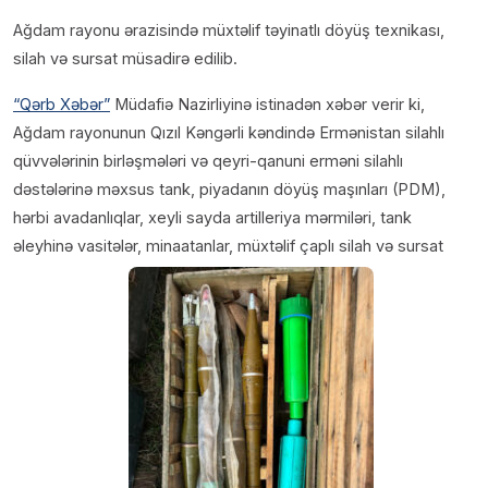
Ağdam rayonu ərazisində müxtəlif təyinatlı döyüş texnikası,
silah və sursat müsadirə edilib.
“Qərb Xəbər”
Müdafiə Nazirliyinə istinadən xəbər verir ki,
Ağdam rayonunun Qızıl Kəngərli kəndində Ermənistan silahlı
qüvvələrinin birləşmələri və qeyri-qanuni erməni silahlı
dəstələrinə məxsus tank, piyadanın döyüş maşınları (PDM),
hərbi avadanlıqlar, xeyli sayda artilleriya mərmiləri, tank
əleyhinə vasitələr, minaatanlar, müxtəlif çaplı silah və sursat