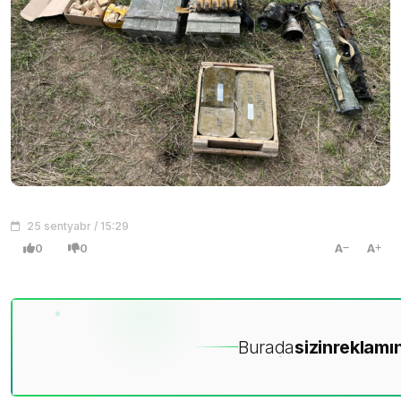
25 sentyabr / 15:29
0
0
A
A
Burada
sizin
reklamın