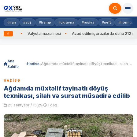
#iran
#abş
#tramp
#ukrayna
#rusiya
#neft
#hörmüz
edib
Valyuta məzənnəsi
Azad edilmiş ərazilərdə daha 212 mina, 7
Skip
to
content
Ana
Hadisə
Ağdamda müxtəlif təyinatlı döyüş texnikası, silah və sursat müsadirə edilib
Səhifə
HADISƏ
Ağdamda müxtəlif təyinatlı döyüş
texnikası, silah və sursat müsadirə edilib
25 sentyabr / 15:29
1 dəq