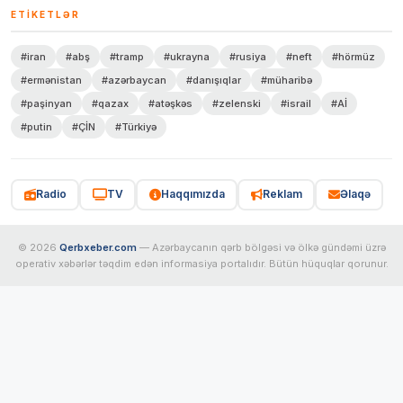
ETIKETLƏR
#iran
#abş
#tramp
#ukrayna
#rusiya
#neft
#hörmüz
#ermənistan
#azərbaycan
#danışıqlar
#müharibə
#paşinyan
#qazax
#atəşkəs
#zelenski
#israil
#Aİ
#putin
#ÇİN
#Türkiyə
Radio
TV
Haqqımızda
Reklam
Əlaqə
© 2026
Qerbxeber.com
— Azərbaycanın qərb bölgəsi və ölkə gündəmi üzrə
operativ xəbərlər təqdim edən informasiya portalıdır. Bütün hüquqlar qorunur.