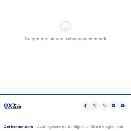
Bu gün heç bir yeni xəbər yayımlanmadı
Qerbxeber.com
– Azərbaycanın qərb bölgəsi və ölkə üzrə gündəmi