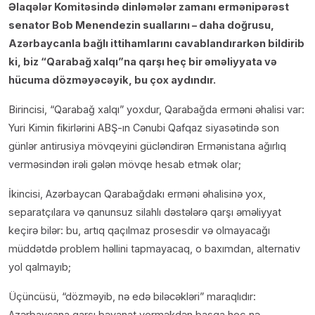
Əlaqələr Komitəsində dinləmələr zamanı ermənipərəst
senator Bob Menendezin suallarını – daha doğrusu,
Azərbaycanla bağlı ittihamlarını cavablandırarkən bildirib
ki, biz “Qarabağ xalqı”na qarşı heç bir əməliyyata və
hücuma dözməyəcəyik, bu çox aydındır.
Birincisi, “Qarabağ xalqı” yoxdur, Qarabağda erməni əhalisi var:
Yuri Kimin fikirlərini ABŞ-ın Cənubi Qafqaz siyasətində son
günlər antirusiya mövqeyini gücləndirən Ermənistana ağırlıq
verməsindən irəli gələn mövqe hesab etmək olar;
İkincisi, Azərbaycan Qarabağdakı erməni əhalisinə yox,
separatçılara və qanunsuz silahlı dəstələrə qarşı əməliyyat
keçirə bilər: bu, artıq qaçılmaz prosesdir və olmayacağı
müddətdə problem həllini tapmayacaq, o baxımdan, alternativ
yol qalmayıb;
Üçüncüsü, “dözməyib, nə edə biləcəkləri” maraqlıdır:
Azərbaycana qarşı bəyanat verməkdən başqa heç nə