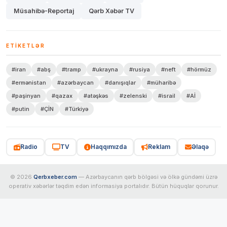
Müsahibə-Reportaj
Qərb Xəbər TV
ETIKETLƏR
#iran
#abş
#tramp
#ukrayna
#rusiya
#neft
#hörmüz
#ermənistan
#azərbaycan
#danışıqlar
#müharibə
#paşinyan
#qazax
#atəşkəs
#zelenski
#israil
#Aİ
#putin
#ÇİN
#Türkiyə
Radio
TV
Haqqımızda
Reklam
Əlaqə
© 2026
Qerbxeber.com
— Azərbaycanın qərb bölgəsi və ölkə gündəmi üzrə
operativ xəbərlər təqdim edən informasiya portalıdır. Bütün hüquqlar qorunur.