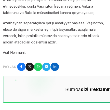
etməyəcəklər, çünki Vaşinqton İrəvana rəğmən, Ankara
faktorunu və Bakı ilə münasibətləri kənara qoymayacaq;
Azərbaycan separatçılara qarşı əməliyyat başlasa, Vaşinqton,
eləcə də digər mərkəzlər eyni tipli bəyanatlar, açıqlamalar
verəcək, lakin praktiki müstəvidə nəticəyə təsir edə biləcək
addım atacaqları gözləntisi azdır.
Asif Nərimanlı.
PAYLAŞ
Burada
sizin
reklamın