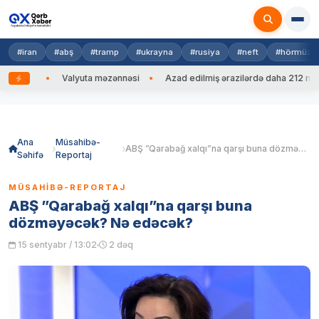
#iran
#abş
#tramp
#ukrayna
#rusiya
#neft
#hörmüz
edib
Valyuta məzənnəsi
Azad edilmiş ərazilərdə daha 212 mina, 7
Skip
to
content
Ana
Müsahibə-
ABŞ ”Qarabağ xalqı”na qarşı buna dözməyəcək? Nə edəcək?
Səhifə
Reportaj
MÜSAHIBƏ-REPORTAJ
ABŞ ”Qarabağ xalqı”na qarşı buna
dözməyəcək? Nə edəcək?
15 sentyabr / 13:02
2 dəq