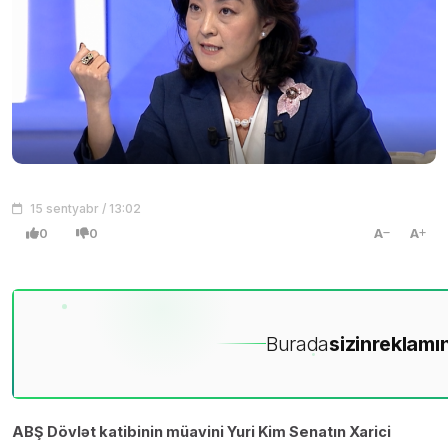
15 sentyabr / 13:02
0
0
A
A
Burada
sizin
reklamın
ABŞ Dövlət katibinin müavini Yuri Kim Senatın Xarici