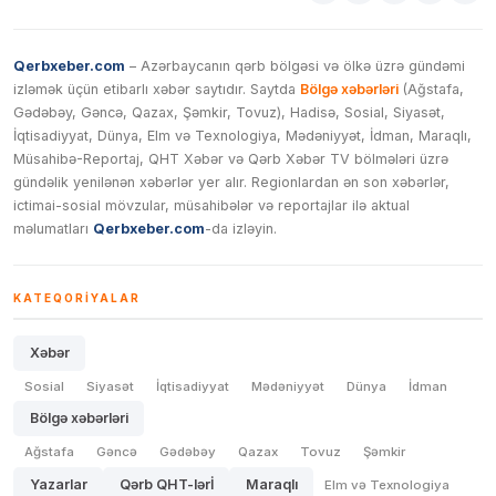
Qerbxeber.com
– Azərbaycanın qərb bölgəsi və ölkə üzrə gündəmi
izləmək üçün etibarlı xəbər saytıdır. Saytda
Bölgə xəbərləri
(Ağstafa,
Gədəbəy, Gəncə, Qazax, Şəmkir, Tovuz), Hadisə, Sosial, Siyasət,
İqtisadiyyat, Dünya, Elm və Texnologiya, Mədəniyyət, İdman, Maraqlı,
Müsahibə-Reportaj, QHT Xəbər və Qərb Xəbər TV bölmələri üzrə
gündəlik yenilənən xəbərlər yer alır. Regionlardan ən son xəbərlər,
ictimai-sosial mövzular, müsahibələr və reportajlar ilə aktual
məlumatları
Qerbxeber.com
-da izləyin.
KATEQORIYALAR
Xəbər
Sosial
Siyasət
İqtisadiyyat
Mədəniyyət
Dünya
İdman
Bölgə xəbərləri
Ağstafa
Gəncə
Gədəbəy
Qazax
Tovuz
Şəmkir
Yazarlar
Qərb QHT-lərİ
Maraqlı
Elm və Texnologiya