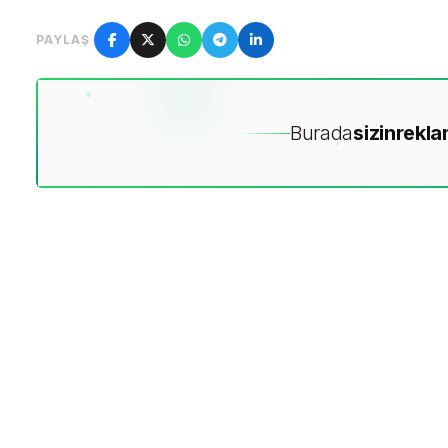
PAYLAŞ
Burada
sizin
rekla