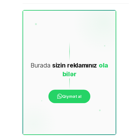
Burada
sizin
reklamınız
ola
bilər
Qiymət al