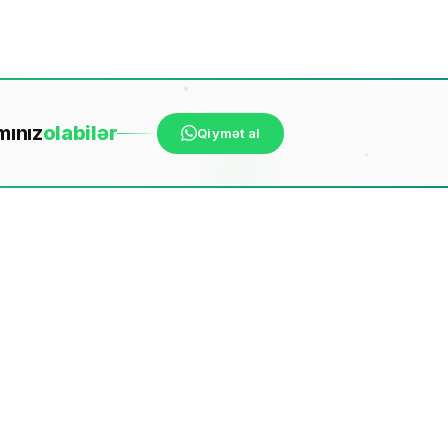
mınız
ola
bilər
Qiymət al