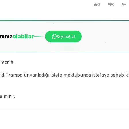
0
0
A
mınız
ola
bilər
Qiymət al
 verib.
ald Trampa ünvanladığı istefa məktubunda istefaya səbəb k
 minir.