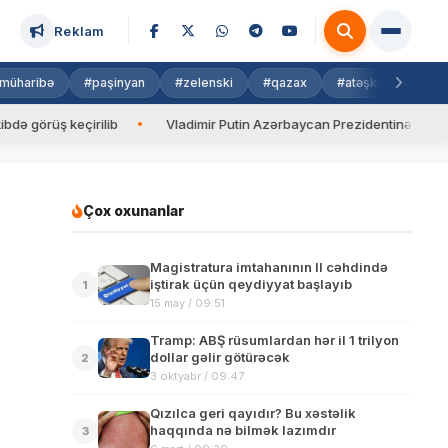
Reklam
müharibə
#paşinyan
#zelenski
#qazax
#atəşkəs
#isra
örüş keçirilib
Vladimir Putin Azərbaycan Prezidentinə zəng edib
Çox oxunanlar
Magistratura imtahanının II cəhdində
iştirak üçün qeydiyyat başlayıb
1
15 may / 09:51
Tramp: ABŞ rüsumlardan hər il 1 trilyon
dollar gəlir götürəcək
2
3 oktyabr / 09:47
Qızılca geri qayıdır? Bu xəstəlik
haqqında nə bilmək lazımdır
3