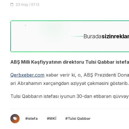
23 may / 01:13
Burada
sizin
rekla
ABŞ Milli Kəşfiyyatının direktoru Tulsi Qabbar istefa
Qerbxeber.com
xəbər verir ki, o, ABŞ Prezidenti Don
əri Abrahamın xərçəngdən əziyyət çəkməsini göstərib.
Tulsi Qabbarın istefası iyunun 30-dan etibarən qüvvəyə
#istefa
#MKİ
#Tulsi Qabbar