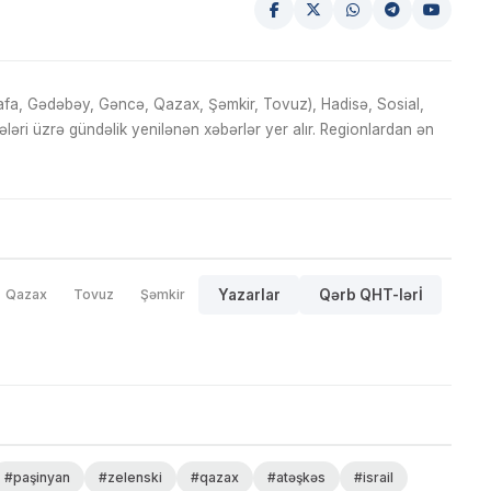
fa, Gədəbəy, Gəncə, Qazax, Şəmkir, Tovuz), Hadisə, Sosial,
ri üzrə gündəlik yenilənən xəbərlər yer alır. Regionlardan ən
Qazax
Tovuz
Şəmkir
Yazarlar
Qərb QHT-lərİ
#paşinyan
#zelenski
#qazax
#atəşkəs
#israil