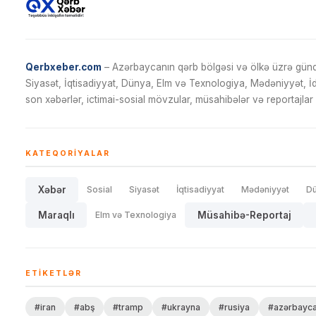
Qerbxeber.com
– Azərbaycanın qərb bölgəsi və ölkə üzrə gündə
Siyasət, İqtisadiyyat, Dünya, Elm və Texnologiya, Mədəniyyət, 
son xəbərlər, ictimai-sosial mövzular, müsahibələr və reportajlar 
KATEQORIYALAR
Xəbər
Sosial
Siyasət
İqtisadiyyat
Mədəniyyət
D
Maraqlı
Elm və Texnologiya
Müsahibə-Reportaj
ETIKETLƏR
#iran
#abş
#tramp
#ukrayna
#rusiya
#azərbayc