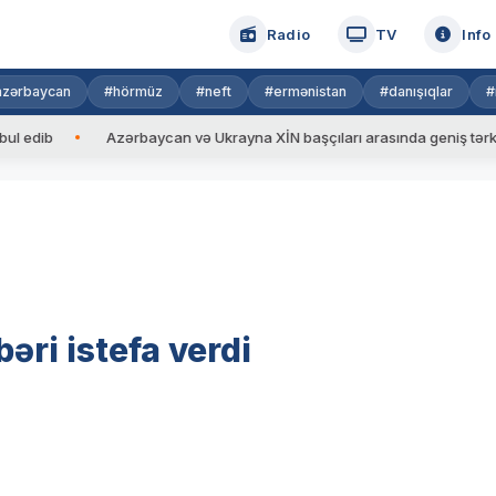
Radio
TV
Info
azərbaycan
#hörmüz
#neft
#ermənistan
#danışıqlar
#
ib
Azərbaycan və Ukrayna XİN başçıları arasında geniş tərkibdə g
əri istefa verdi