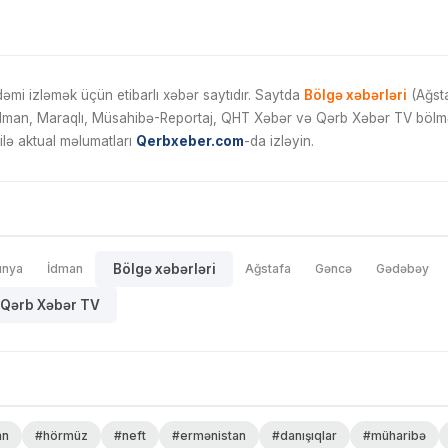
mi izləmək üçün etibarlı xəbər saytıdır. Saytda
Bölgə xəbərləri
(Ağsta
İdman, Maraqlı, Müsahibə-Reportaj, QHT Xəbər və Qərb Xəbər TV bölmələ
ilə aktual məlumatları
Qerbxeber.com
-da izləyin.
ünya
İdman
Bölgə xəbərləri
Ağstafa
Gəncə
Gədəbəy
Qərb Xəbər TV
an
#hörmüz
#neft
#ermənistan
#danışıqlar
#müharibə