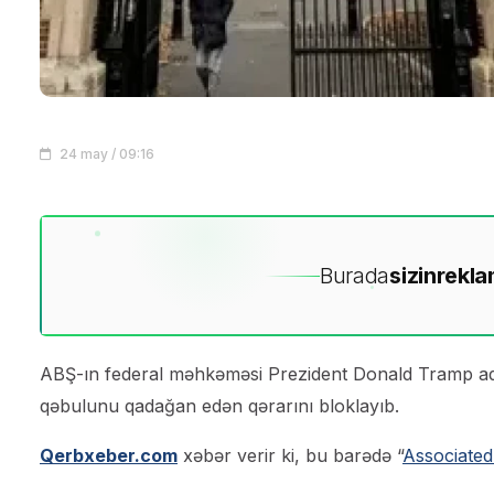
24 may / 09:16
Burada
sizin
rekla
ABŞ-ın federal məhkəməsi Prezident Donald Tramp admin
qəbulunu qadağan edən qərarını bloklayıb.
Qerbxeber.com
xəbər verir ki, bu barədə “
Associated