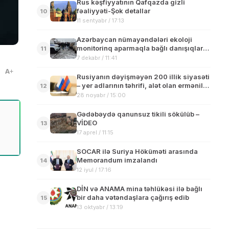
Rus kəşfiyyatının Qafqazda gizli
fəaliyyəti-Şok detallar
10
11 sentyabr / 17:13
Azərbaycan nümayəndələri ekoloji
monitorinq aparmaqla bağlı danışıqlar
11
üçün Xocalıdadır
7 dekabr / 11:41
A
Rusiyanın dəyişməyən 200 illik siyasəti
– yer adlarının təhrifi, alət olan ermənilər
12
– ŞƏRH
28 noyabr / 15:00
Gədəbəydə qanunsuz tikili sökülüb –
VİDEO
13
17 aprel / 11:15
SOCAR ilə Suriya Höküməti arasında
Memorandum imzalandı
14
12 iyul / 17:16
DİN və ANAMA mina təhlükəsi ilə bağlı
bir daha vətəndaşlara çağırış edib
15
13 oktyabr / 13:19