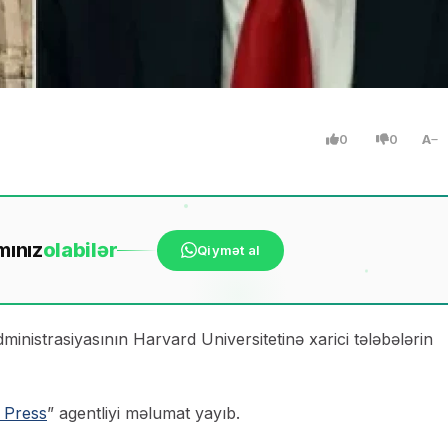
0
0
A
mınız
ola
bilər
Qiymət al
istrasiyasının Harvard Universitetinə xarici tələbələrin
 Press
” agentliyi məlumat yayıb.