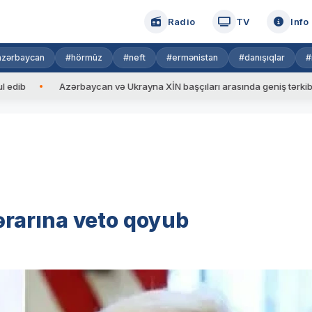
Radio
TV
Info
azərbaycan
#hörmüz
#neft
#ermənistan
#danışıqlar
#
Azərbaycan və Ukrayna XİN başçıları arasında geniş tərkibdə görüş
rarına veto qoyub