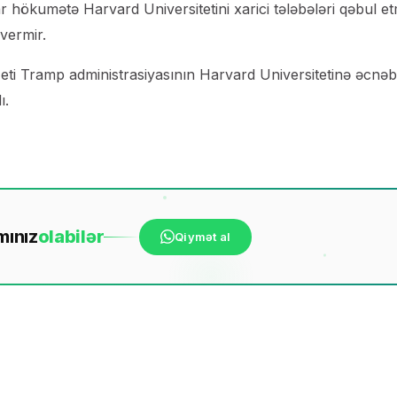
hökumətə Harvard Universitetini xarici tələbələri qəbul e
vermir.
zeti Tramp administrasiyasının Harvard Universitetinə əcnəb
ı.
mınız
ola
bilər
Qiymət al