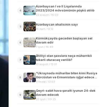
Azərbaycan I və II Liqalarında
2023/2024 mövsümünün püşkü atılıb
4
22 avqust / 16:03
Azərbaycan əhalisinin sayı
5
16 mart / 13:12
Kürmükçayda gecədən başlayan sel
davam edir
6
7 iyun / 16:49
Əlilliyi olan şəxslərə neçə mühərrikli
təkərli oturacaq verilib?
7
10 avqust / 12:01
“Ukraynada müharibə bitən kimi Rusiya
Gürcüstan və Ermənistanı işğal edəcək”
8
– Saakaşvili
11 fevral / 13:03
Qeyri-sabit hava şəraiti iyunun 24-dək
davam edəcək
9
20 iyun / 09:25