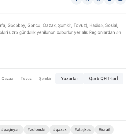
fa, Gədəbəy, Gəncə, Qazax, Şəmkir, Tovuz), Hadisə, Sosial,
ri üzrə gündəlik yenilənən xəbərlər yer alır. Regionlardan ən
Qazax
Tovuz
Şəmkir
Yazarlar
Qərb QHT-lərİ
#paşinyan
#zelenski
#qazax
#atəşkəs
#israil