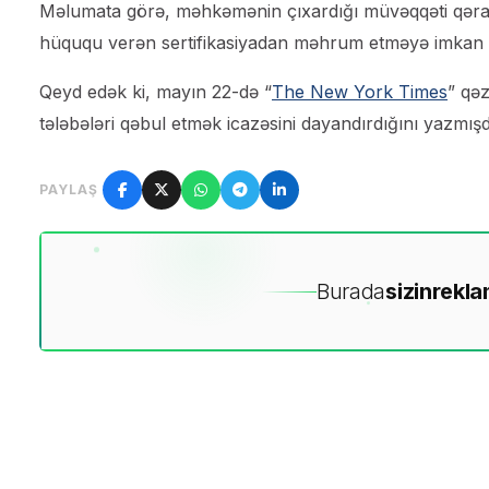
Məlumata görə, məhkəmənin çıxardığı müvəqqəti qərar 
hüququ verən sertifikasiyadan məhrum etməyə imkan 
Qeyd edək ki, mayın 22-də “
The
New York Times
” qə
tələbələri qəbul etmək icazəsini dayandırdığını yazmışd
PAYLAŞ
Burada
sizin
rekla