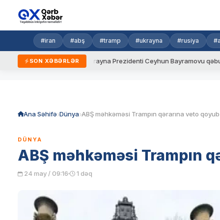
#iran
#abş
#tramp
#ukrayna
#rusiya
#
eni qaydalar
Ukrayna Prezidenti Ceyhun Bayramovu qəbul edib
SON XƏBƏRLƏR
Skip
to
content
Ana Səhifə
Dünya
ABŞ məhkəməsi Trampın qərarına veto qoyub
DÜNYA
ABŞ məhkəməsi Trampın qə
24 may / 09:16
1 dəq