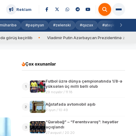
Reklam
müharibə
#paşinyan
#zelenski
#qazax
#atəşkəs
#isra
 keçirilib
Vladimir Putin Azərbaycan Prezidentinə zəng edib
Çox oxunanlar
Futbol üzrə dünya çempionatında 1/8-ə
yüksələn üç milli bəlli olub
1
29 noyabr / 11:18
Ağstafada avtomobil aşıb
2
2 iyun / 10:49
“Qarabağ” – “Ferentsvaroş”: heyətlər
açıqlandı
3
27 avqust / 20:20