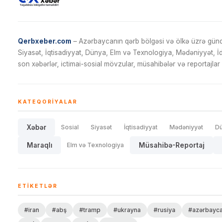
Qerbxeber.com
– Azərbaycanın qərb bölgəsi və ölkə üzrə gündə
Siyasət, İqtisadiyyat, Dünya, Elm və Texnologiya, Mədəniyyət, 
son xəbərlər, ictimai-sosial mövzular, müsahibələr və reportajlar 
KATEQORIYALAR
Xəbər
Sosial
Siyasət
İqtisadiyyat
Mədəniyyət
D
Maraqlı
Elm və Texnologiya
Müsahibə-Reportaj
ETIKETLƏR
#iran
#abş
#tramp
#ukrayna
#rusiya
#azərbayc