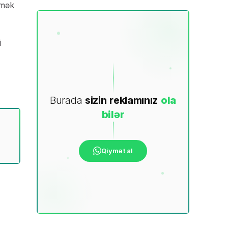
tmək
i
Burada
sizin
reklamınız
ola
bilər
Qiymət al