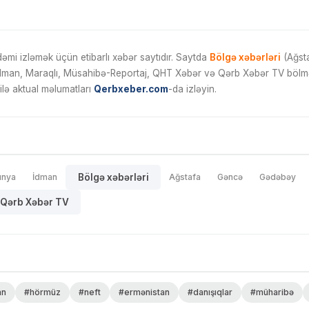
mi izləmək üçün etibarlı xəbər saytıdır. Saytda
Bölgə xəbərləri
(Ağsta
İdman, Maraqlı, Müsahibə-Reportaj, QHT Xəbər və Qərb Xəbər TV bölmələ
ilə aktual məlumatları
Qerbxeber.com
-da izləyin.
ünya
İdman
Bölgə xəbərləri
Ağstafa
Gəncə
Gədəbəy
Qərb Xəbər TV
an
#hörmüz
#neft
#ermənistan
#danışıqlar
#müharibə