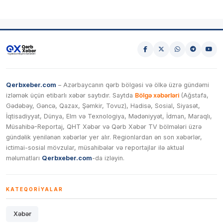
Qerbxeber.com
– Azərbaycanın qərb bölgəsi və ölkə üzrə gündəmi
izləmək üçün etibarlı xəbər saytıdır. Saytda
Bölgə xəbərləri
(Ağstafa,
Gədəbəy, Gəncə, Qazax, Şəmkir, Tovuz), Hadisə, Sosial, Siyasət,
İqtisadiyyat, Dünya, Elm və Texnologiya, Mədəniyyət, İdman, Maraqlı,
Müsahibə-Reportaj, QHT Xəbər və Qərb Xəbər TV bölmələri üzrə
gündəlik yenilənən xəbərlər yer alır. Regionlardan ən son xəbərlər,
ictimai-sosial mövzular, müsahibələr və reportajlar ilə aktual
məlumatları
Qerbxeber.com
-da izləyin.
KATEQORIYALAR
Xəbər