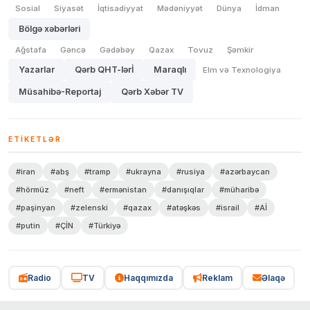
Sosial
Siyasət
İqtisadiyyat
Mədəniyyət
Dünya
İdman
Bölgə xəbərləri
Ağstafa
Gəncə
Gədəbəy
Qazax
Tovuz
Şəmkir
Yazarlar
Qərb QHT-lərİ
Maraqlı
Elm və Texnologiya
Müsahibə-Reportaj
Qərb Xəbər TV
ETIKETLƏR
#iran
#abş
#tramp
#ukrayna
#rusiya
#azərbaycan
#hörmüz
#neft
#ermənistan
#danışıqlar
#müharibə
#paşinyan
#zelenski
#qazax
#atəşkəs
#israil
#Aİ
#putin
#ÇİN
#Türkiyə
Radio
TV
Haqqımızda
Reklam
Əlaqə