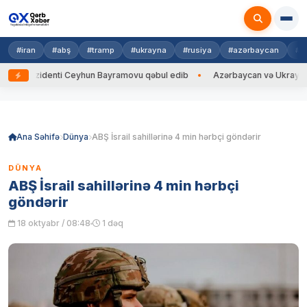
#iran
#abş
#tramp
#ukrayna
#rusiya
#azərbaycan
#h
ezidenti Ceyhun Bayramovu qəbul edib
Azərbaycan və Ukrayna XİN başç
Skip
to
content
Ana Səhifə
Dünya
ABŞ İsrail sahillərinə 4 min hərbçi göndərir
DÜNYA
ABŞ İsrail sahillərinə 4 min hərbçi
göndərir
18 oktyabr / 08:48
1 dəq