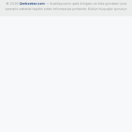
© 2026
Qerbxeber.com
— Azərbaycanın qərb bölgəsi və ölkə gündəmi üzrə
operativ xəbərlər təqdim edən informasiya portalıdır. Bütün hüquqlar qorunur.