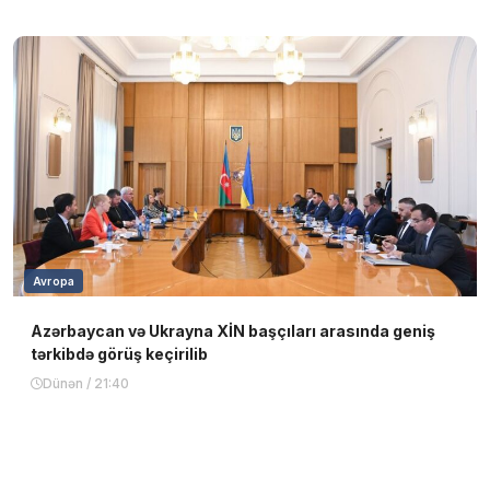
Avropa
Azərbaycan və Ukrayna XİN başçıları arasında geniş
tərkibdə görüş keçirilib
Dünən / 21:40