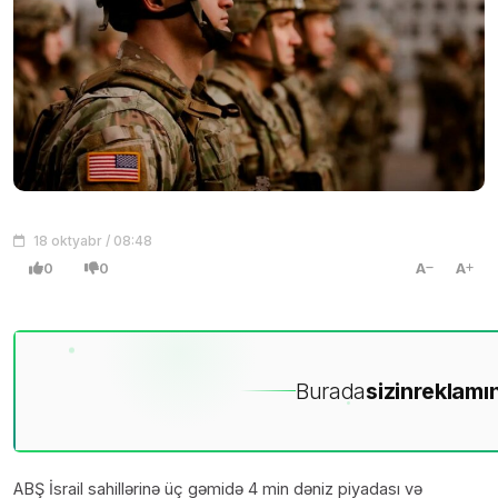
18 oktyabr / 08:48
0
0
A
A
Burada
sizin
reklamın
ABŞ İsrail sahillərinə üç gəmidə 4 min dəniz piyadası və