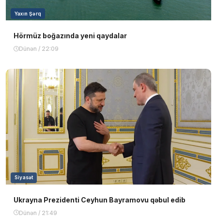
Yaxın Şərq
Hörmüz boğazında yeni qaydalar
Dünən / 22:09
Siyasət
Ukrayna Prezidenti Ceyhun Bayramovu qəbul edib
Dünən / 21:49