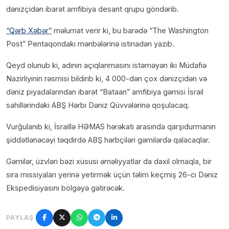
dənizçidən ibarət amfibiya desant qrupu göndərib.
“Qərb Xəbər”
məlumat verir ki, bu barədə “The Washington
Post” Pentaqondakı mənbələrinə istinadən yazıb.
Qeyd olunub ki, adının açıqlanmasını istəməyən iki Müdafiə
Nazirliyinin rəsmisi bildirib ki, 4 000-dən çox dənizçidən və
dəniz piyadalarından ibarət “Bataan” amfibiya gəmisi İsrail
sahillərindəki ABŞ Hərbi Dəniz Qüvvələrinə qoşulacaq.
Vurğulanıb ki, İsraillə HƏMAS hərəkatı arasında qarşıdurmanın
şiddətlənəcəyi təqdirdə ABŞ hərbçiləri gəmilərdə qalacaqlar.
Gəmilər, üzvləri bəzi xüsusi əməliyyatlar da daxil olmaqla, bir
sıra missiyaları yerinə yetirmək üçün təlim keçmiş 26-cı Dəniz
Ekspedisiyasını bölgəyə gətirəcək.
PAYLAŞ