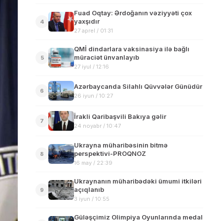
Fuad Oqtay: Ərdoğanın vəziyyəti çox
yaxşıdır
4
27 aprel / 01:31
QMİ dindarlara vaksinasiya ilə bağlı
müraciət ünvanlayıb
5
27 iyul / 12:16
Azərbaycanda Silahlı Qüvvələr Günüdür
6
26 iyun / 10:27
İrakli Qaribaşvili Bakıya gəlir
7
24 noyabr / 10:47
Ukrayna müharibəsinin bitmə
perspektivi-PROQNOZ
8
16 may / 22:39
Ukraynanın müharibədəki ümumi itkiləri
açıqlanıb
9
3 iyun / 10:55
Güləşçimiz Olimpiya Oyunlarında medal