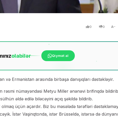
0
0
A
mınız
ola
bilər
Qiymət al
 və Ermənistan arasında birbaşa danışıqları dəstəkləyir.
rəsmi nümayəndəsi Metyu Miller ənənəvi brifinqdə bildirib
lhün əldə edilə biləcəyini açıq şəkildə bildirib.
il olmaq üçün açardır. Biz bu məsələdə tərəfləri dəstəkləmə
ik. İstər Vaşinqtonda, istər Brüsseldə, istərsə də dünyan