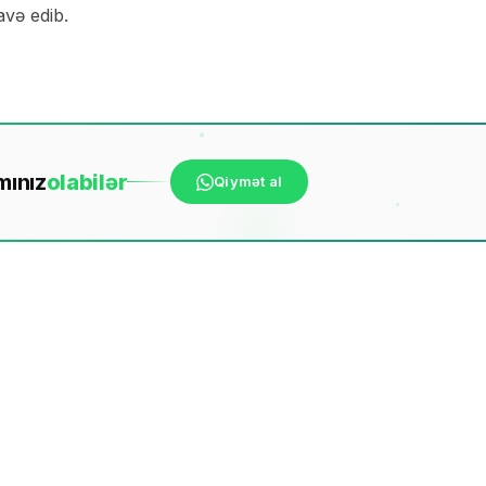
avə edib.
mınız
ola
bilər
Qiymət al