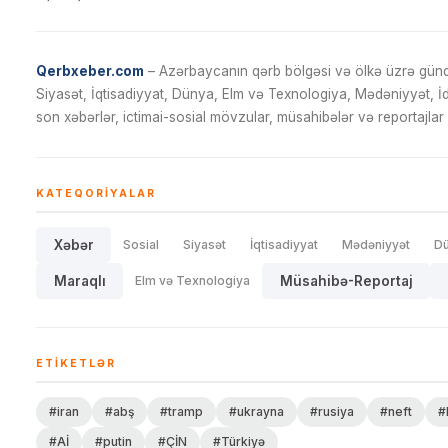
Qerbxeber.com
– Azərbaycanın qərb bölgəsi və ölkə üzrə gündə
Siyasət, İqtisadiyyat, Dünya, Elm və Texnologiya, Mədəniyyət, 
son xəbərlər, ictimai-sosial mövzular, müsahibələr və reportajlar 
KATEQORIYALAR
Xəbər
Sosial
Siyasət
İqtisadiyyat
Mədəniyyət
D
Maraqlı
Elm və Texnologiya
Müsahibə-Reportaj
ETIKETLƏR
#iran
#abş
#tramp
#ukrayna
#rusiya
#neft
#
#Aİ
#putin
#ÇİN
#Türkiyə