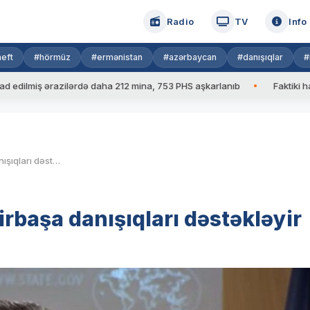
Radio
TV
Info
eft
#hörmüz
#ermənistan
#azərbaycan
#danışıqlar
#
iş ərazilərdə daha 212 mina, 753 PHS aşkarlanıb
Faktiki hava: 39
ABŞ İrəvan-Bakı arasında birbaşa danışıqları dəstəkləyir
rbaşa danışıqları dəstəkləyir