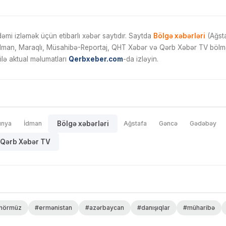
mi izləmək üçün etibarlı xəbər saytıdır. Saytda
Bölgə xəbərləri
(Ağsta
İdman, Maraqlı, Müsahibə-Reportaj, QHT Xəbər və Qərb Xəbər TV bölmələ
ilə aktual məlumatları
Qerbxeber.com
-da izləyin.
ünya
İdman
Bölgə xəbərləri
Ağstafa
Gəncə
Gədəbəy
Qərb Xəbər TV
hörmüz
#ermənistan
#azərbaycan
#danışıqlar
#müharibə