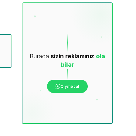
Burada
sizin
reklamınız
ola
bilər
Qiymət al