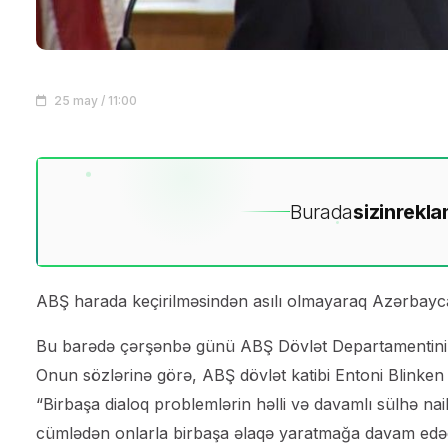
25 may / 11:00
Burada
sizin
rekla
ABŞ harada keçirilməsindən asılı olmayaraq Azərbaycan
Bu barədə çərşənbə günü ABŞ Dövlət Departamentinin 
Onun sözlərinə görə, ABŞ dövlət katibi Entoni Blinken sü
“Birbaşa dialoq problemlərin həlli və davamlı sülhə na
cümlədən onlarla birbaşa əlaqə yaratmağa davam edəcəy