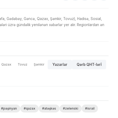
fa, Gədəbəy, Gəncə, Qazax, Şəmkir, Tovuz), Hadisə, Sosial,
ri üzrə gündəlik yenilənən xəbərlər yer alır. Regionlardan ən
Qazax
Tovuz
Şəmkir
Yazarlar
Qərb QHT-lərİ
#paşinyan
#qazax
#atəşkəs
#zelenski
#israil