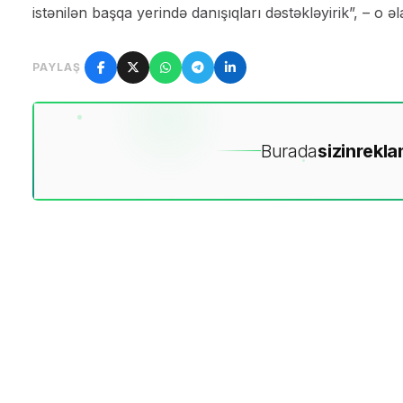
istənilən başqa yerində danışıqları dəstəkləyirik”, – o əl
PAYLAŞ
Burada
sizin
rekla