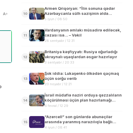
Armen Qriqoryan: “İlin sonuna qədər
Azərbaycanla sülh sazişinin əldə
A
10
olunması şansı var”
5 iyun / 08:50
Vardanyanın əmlakı müsadirə ediləcək,
cəzası isə… – Vəkil
11
28 sentyabr / 12:31
Britaniya kəşfiyyatı: Rusiya oğurladığı
ukraynalı uşaqlardan əsgər hazırlayır
12
3 sentyabr / 20:33
Şok iddia: Lukaşenko ölkədən qaçmaq
üçün sorğu verib
13
20 noyabr / 12:21
ə
İsrail müdafiə naziri orduya qəzzalıların
köçürülməsi üçün plan hazırlamağı
14
tapşırıb
6 fevral / 12:29
“Azercell” son günlərdə abunəçilər
arasında yaranmış narazılıqla bağlı
15
məsələyə aydınlıq gətirib
4 iyun / 08:41