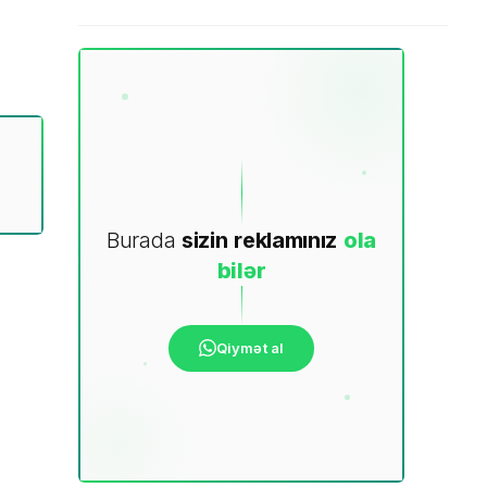
Burada
sizin
reklamınız
ola
bilər
Qiymət al