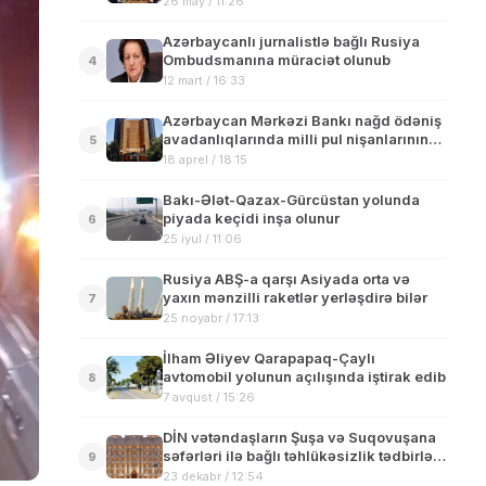
26 may / 11:26
Azərbaycanlı jurnalistlə bağlı Rusiya
Ombudsmanına müraciət olunub
4
12 mart / 16:33
Azərbaycan Mərkəzi Bankı nağd ödəniş
avadanlıqlarında milli pul nişanlarının
5
qəbuluna dair açıqlama yayıb
18 aprel / 18:15
Bakı-Ələt-Qazax-Gürcüstan yolunda
piyada keçidi inşa olunur
6
25 iyul / 11:06
Rusiya ABŞ-a qarşı Asiyada orta və
yaxın mənzilli raketlər yerləşdirə bilər
7
25 noyabr / 17:13
İlham Əliyev Qarapapaq-Çaylı
avtomobil yolunun açılışında iştirak edib
8
7 avqust / 15:26
DİN vətəndaşların Şuşa və Suqovuşana
səfərləri ilə bağlı təhlükəsizlik tədbirləri
9
həyata keçirir
23 dekabr / 12:54