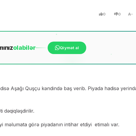
0
0
A
mınız
ola
bilər
Qiymət al
hadisə Aşağı Quşçu kəndində baş verib. Piyada hadisə yerind
 dəqiqləşdirilir.
yi məlumata görə piyadanın intihar etdiyi etimalı var.