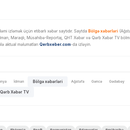
mi izləmək üçün etibarlı xəbər saytıdır. Saytda
Bölgə xəbərləri
(Ağsta
İdman, Maraqlı, Müsahibə-Reportaj, QHT Xəbər və Qərb Xəbər TV bölmələ
ilə aktual məlumatları
Qerbxeber.com
-da izləyin.
ünya
İdman
Bölgə xəbərləri
Ağstafa
Gəncə
Gədəbəy
Qərb Xəbər TV
an
#hörmüz
#neft
#ermənistan
#danışıqlar
#müharibə