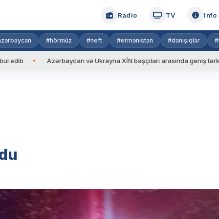
Radio
TV
Info
azərbaycan
#hörmüz
#neft
#ermənistan
#danışıqlar
#
Azərbaycan və Ukrayna XİN başçıları arasında geniş tərkibdə görü
rdu