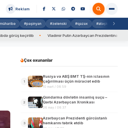
Reklam
müharibə
#paşinyan
#zelenski
#qazax
#atəşkəs
#isra
ş keçirilib
Vladimir Putin Azərbaycan Prezidentinə zəng edib
Çox oxunanlar
Rusiya və ABŞ BMT TŞ-nin iclasının
çağırılması üçün müraciət edib
1
10 mart / 08:59
Qondarma dövlətin insanlıq suçu –
Qərbi Azərbaycan Xronikası
2
26 may / 08:37
Azərbaycan Prezidenti gürcüstanlı
həmkarını təbrik etdib
3