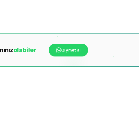
mınız
ola
bilər
Qiymət al