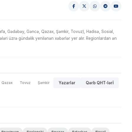
fa, Gədəbəy, Gəncə, Qazax, Şəmkir, Tovuz), Hadisə, Sosial,
ri üzrə gündəlik yenilənən xəbərlər yer alır. Regionlardan ən
Qazax
Tovuz
Şəmkir
Yazarlar
Qərb QHT-lərİ
#paşinyan
#zelenski
#qazax
#atəşkəs
#israil