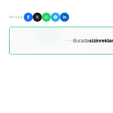
PAYLAŞ
Burada
sizin
rekla