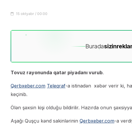
15 oktyabr / 00:00
Burada
sizin
rekla
Tovuz rayonunda qatar piyadanı vurub
.
Qerbxeber.com
Teleqraf
-a istinadən xəbər verir ki, 
keçinib.
Ölən şəxsin kişi olduğu bildirilir. Hazırda onun şəxsiyyəti
Aşağı Quşçu kənd sakinlərinin
Qerbxeber.com
-a verdi