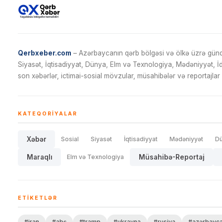
Qerbxeber.com
– Azərbaycanın qərb bölgəsi və ölkə üzrə gündə
Siyasət, İqtisadiyyat, Dünya, Elm və Texnologiya, Mədəniyyət, 
son xəbərlər, ictimai-sosial mövzular, müsahibələr və reportajlar 
KATEQORIYALAR
Xəbər
Sosial
Siyasət
İqtisadiyyat
Mədəniyyət
D
Maraqlı
Elm və Texnologiya
Müsahibə-Reportaj
ETIKETLƏR
#iran
#abş
#tramp
#ukrayna
#rusiya
#azərbayc