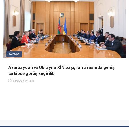
Avropa
Azərbaycan və Ukrayna XİN başçıları arasında geniş
tərkibdə görüş keçirilib
Dünən / 21:40