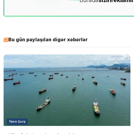
Burada
sizin
reklamın
Bu gün paylaşılan digər xəbərlər
Yaxın Şərq