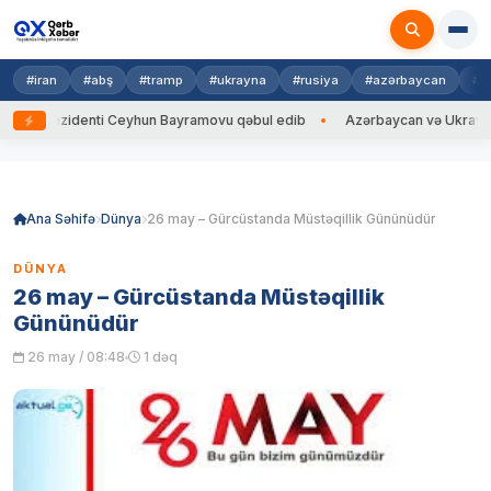
#iran
#abş
#tramp
#ukrayna
#rusiya
#azərbaycan
#h
rezidenti Ceyhun Bayramovu qəbul edib
Azərbaycan və Ukrayna XİN baş
Skip
to
content
Ana Səhifə
Dünya
26 may – Gürcüstanda Müstəqillik Gününüdür
DÜNYA
26 may – Gürcüstanda Müstəqillik
Gününüdür
26 may / 08:48
1 dəq