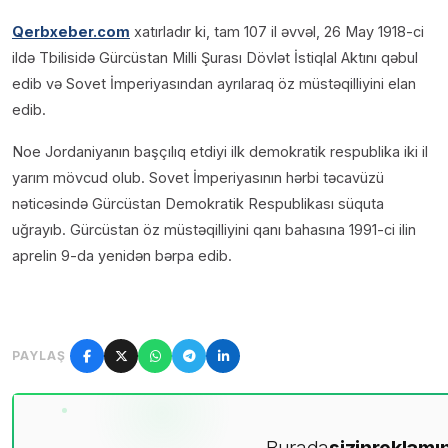
Qerbxeber.com
xatırladır ki, tam 107 il əvvəl, 26 May 1918-ci
ildə Tbilisidə Gürcüstan Milli Şurası Dövlət İstiqlal Aktını qəbul
edib və Sovet İmperiyasından ayrılaraq öz müstəqilliyini elan
edib.
Noe Jordaniyanın başçılıq etdiyi ilk demokratik respublika iki il
yarım mövcud olub. Sovet İmperiyasının hərbi təcavüzü
nəticəsində Gürcüstan Demokratik Respublikası süquta
uğrayıb. Gürcüstan öz müstəqilliyini qanı bahasına 1991-ci ilin
aprelin 9-da yenidən bərpa edib.
PAYLAŞ