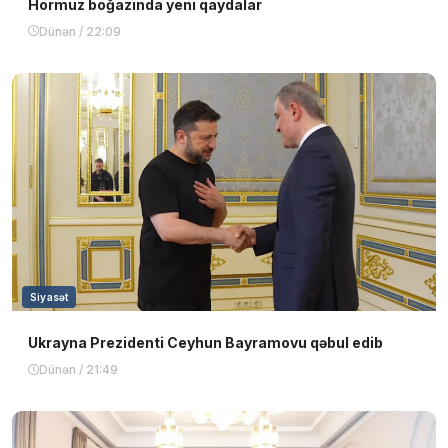
Hörmüz boğazında yeni qaydalar
Dünən / 22:09
Siyasət
Ukrayna Prezidenti Ceyhun Bayramovu qəbul edib
Dünən / 21:49