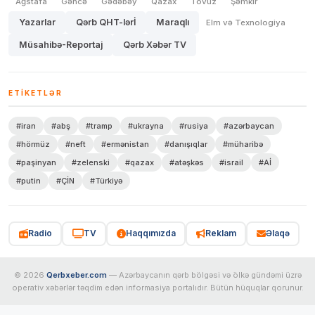
Ağstafa
Gəncə
Gədəbəy
Qazax
Tovuz
Şəmkir
Yazarlar
Qərb QHT-lərİ
Maraqlı
Elm və Texnologiya
Müsahibə-Reportaj
Qərb Xəbər TV
ETIKETLƏR
#iran
#abş
#tramp
#ukrayna
#rusiya
#azərbaycan
#hörmüz
#neft
#ermənistan
#danışıqlar
#müharibə
#paşinyan
#zelenski
#qazax
#atəşkəs
#israil
#Aİ
#putin
#ÇİN
#Türkiyə
Radio
TV
Haqqımızda
Reklam
Əlaqə
© 2026
Qerbxeber.com
— Azərbaycanın qərb bölgəsi və ölkə gündəmi üzrə
operativ xəbərlər təqdim edən informasiya portalıdır. Bütün hüquqlar qorunur.