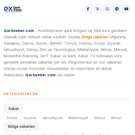
Qerbxeber.com
– Azərbaycanın qərb bölgəsi və ölkə üzrə gündəmi
izləmək üçün etibarlı xəbər saytıdır. Saytda
Bölgə xəbərləri
(Ağstafa,
Gədəbəy, Gəncə, Qazax, Şəmkir, Tovuz), Hadisə, Sosial, Siyasət,
İqtisadiyyat, Dünya, Elm və Texnologiya, Mədəniyyət, İdman, Maraqlı,
Müsahibə-Reportaj, QHT Xəbər və Qərb Xəbər TV bölmələri üzrə
gündəlik yenilənən xəbərlər yer alır. Regionlardan ən son xəbərlər,
ictimai-sosial mövzular, müsahibələr və reportajlar ilə aktual
məlumatları
Qerbxeber.com
-da izləyin.
KATEQORIYALAR
Xəbər
Sosial
Siyasət
İqtisadiyyat
Mədəniyyət
Dünya
İdman
Bölgə xəbərləri