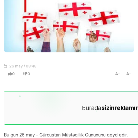
26 may / 08:48
0
0
A
A
Burada
sizin
reklamın
Bu gün 26 may – Gürcüstan Müstəqillik Günününü qeyd edir.