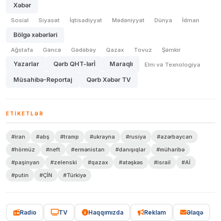
Xəbər
Sosial
Siyasət
İqtisadiyyat
Mədəniyyət
Dünya
İdman
Bölgə xəbərləri
Ağstafa
Gəncə
Gədəbəy
Qazax
Tovuz
Şəmkir
Yazarlar
Qərb QHT-lərİ
Maraqlı
Elm və Texnologiya
Müsahibə-Reportaj
Qərb Xəbər TV
ETIKETLƏR
#iran
#abş
#tramp
#ukrayna
#rusiya
#azərbaycan
#hörmüz
#neft
#ermənistan
#danışıqlar
#müharibə
#paşinyan
#zelenski
#qazax
#atəşkəs
#israil
#Aİ
#putin
#ÇİN
#Türkiyə
Radio
TV
Haqqımızda
Reklam
Əlaqə