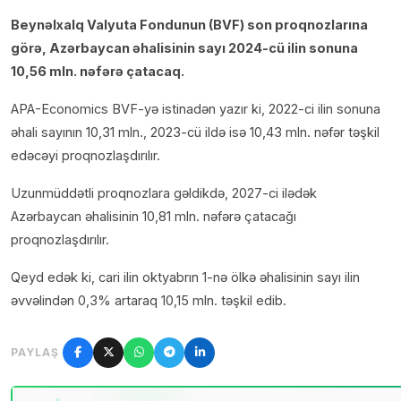
Beynəlxalq Valyuta Fondunun (BVF) son proqnozlarına
görə, Azərbaycan əhalisinin sayı 2024-cü ilin sonuna
10,56 mln. nəfərə çatacaq.
APA-Economics BVF-yə istinadən yazır ki, 2022-ci ilin sonuna
əhali sayının 10,31 mln., 2023-cü ildə isə 10,43 mln. nəfər təşkil
edəcəyi proqnozlaşdırılır.
Uzunmüddətli proqnozlara gəldikdə, 2027-ci ilədək
Azərbaycan əhalisinin 10,81 mln. nəfərə çatacağı
proqnozlaşdırılır.
Qeyd edək ki, cari ilin oktyabrın 1-nə ölkə əhalisinin sayı ilin
əvvəlindən 0,3% artaraq 10,15 mln. təşkil edib.
PAYLAŞ