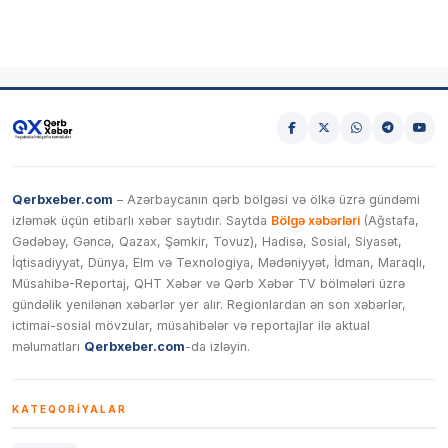
Qerbxeber.com
– Azərbaycanın qərb bölgəsi və ölkə üzrə gündəmi
izləmək üçün etibarlı xəbər saytıdır. Saytda
Bölgə xəbərləri
(Ağstafa,
Gədəbəy, Gəncə, Qazax, Şəmkir, Tovuz), Hadisə, Sosial, Siyasət,
İqtisadiyyat, Dünya, Elm və Texnologiya, Mədəniyyət, İdman, Maraqlı,
Müsahibə-Reportaj, QHT Xəbər və Qərb Xəbər TV bölmələri üzrə
gündəlik yenilənən xəbərlər yer alır. Regionlardan ən son xəbərlər,
ictimai-sosial mövzular, müsahibələr və reportajlar ilə aktual
məlumatları
Qerbxeber.com
-da izləyin.
KATEQORIYALAR