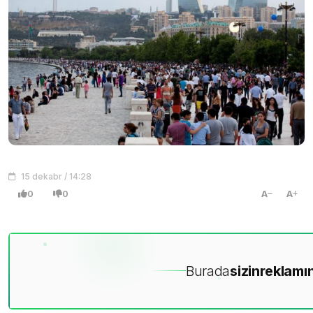
15 dekabr / 14:28
0
0
A
A
Burada
sizin
reklamın