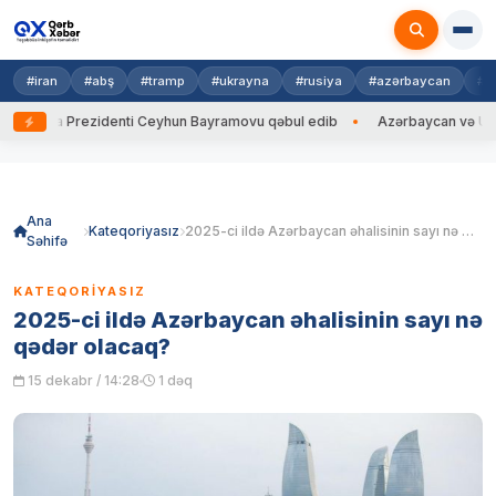
#iran
#abş
#tramp
#ukrayna
#rusiya
#azərbaycan
#h
rayna Prezidenti Ceyhun Bayramovu qəbul edib
Azərbaycan və Ukrayna 
Skip
to
content
Ana
Kateqoriyasız
2025-ci ildə Azərbaycan əhalisinin sayı nə qədər olacaq?
Səhifə
KATEQORIYASIZ
2025-ci ildə Azərbaycan əhalisinin sayı nə
qədər olacaq?
15 dekabr / 14:28
1 dəq