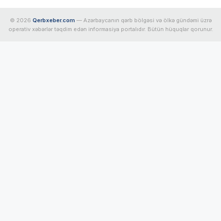
© 2026
Qerbxeber.com
— Azərbaycanın qərb bölgəsi və ölkə gündəmi üzrə
operativ xəbərlər təqdim edən informasiya portalıdır. Bütün hüquqlar qorunur.