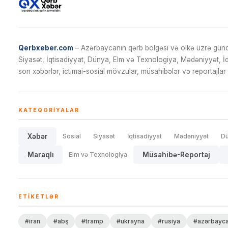
Qerbxeber.com
– Azərbaycanın qərb bölgəsi və ölkə üzrə gündə
Siyasət, İqtisadiyyat, Dünya, Elm və Texnologiya, Mədəniyyət, 
son xəbərlər, ictimai-sosial mövzular, müsahibələr və reportajlar 
KATEQORIYALAR
Xəbər
Sosial
Siyasət
İqtisadiyyat
Mədəniyyət
D
Maraqlı
Elm və Texnologiya
Müsahibə-Reportaj
ETIKETLƏR
#iran
#abş
#tramp
#ukrayna
#rusiya
#azərbayc