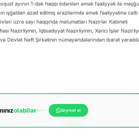
 avqust ayının 1-dək haqqı ödənilən əmək fəaliyyəti ilə məşğu
n işğaldan azad edilmiş ərazilərində əmək fəaliyyətinə cəlb
növləri üzrə sayı haqqında məlumatları Nazirlər Kabineti
azirliyinin, İqtisadiyyat Nazirliyinin, Xarici İşlər Nazirliy
n və Dövlət Neft Şirkətinin nümayəndələrindən ibarət yaradıl
mınız
ola
bilər
Qiymət al