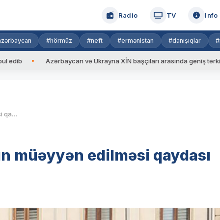
Radio
TV
Info
azərbaycan
#hörmüz
#neft
#ermənistan
#danışıqlar
#
Azərbaycan və Ukrayna XİN başçıları arasında geniş tərkibdə görü
Əmək miqrasiyası kvotasının müəyyən edilməsi qaydası dəyişib
ın müəyyən edilməsi qaydası