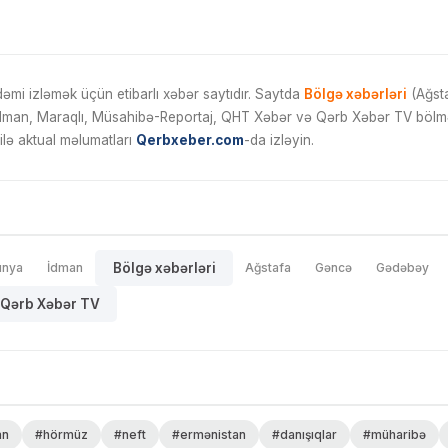
mi izləmək üçün etibarlı xəbər saytıdır. Saytda
Bölgə xəbərləri
(Ağsta
İdman, Maraqlı, Müsahibə-Reportaj, QHT Xəbər və Qərb Xəbər TV bölmələ
ilə aktual məlumatları
Qerbxeber.com
-da izləyin.
ünya
İdman
Bölgə xəbərləri
Ağstafa
Gəncə
Gədəbəy
Qərb Xəbər TV
an
#hörmüz
#neft
#ermənistan
#danışıqlar
#müharibə