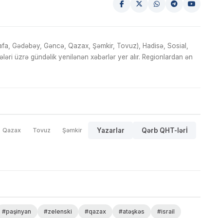
fa, Gədəbəy, Gəncə, Qazax, Şəmkir, Tovuz), Hadisə, Sosial,
ri üzrə gündəlik yenilənən xəbərlər yer alır. Regionlardan ən
Qazax
Tovuz
Şəmkir
Yazarlar
Qərb QHT-lərİ
#paşinyan
#zelenski
#qazax
#atəşkəs
#israil