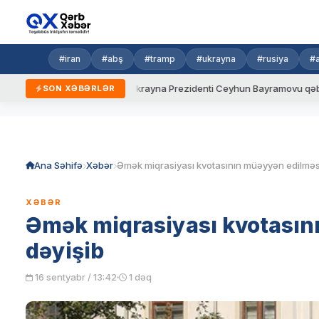
#iran
#abş
#tramp
#ukrayna
#rusiya
#
yeni qaydalar
Ukrayna Prezidenti Ceyhun Bayramovu qəbul edib
SON XƏBƏRLƏR
Skip
to
content
Ana Səhifə
Xəbər
XƏBƏR
Əmək miqrasiyası kvotasın
dəyişib
16 sentyabr / 13:42
1 dəq