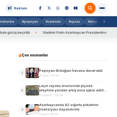
Reklam
müharibə
#paşinyan
#zelenski
#qazax
#atəşkəs
#isra
ş keçirilib
Vladimir Putin Azərbaycan Prezidentinə zəng edib
Çox oxunanlar
Paşınyan Ərdoğanı İrəvana dəvət etdi
1
21 iyun / 13:24
Laçın rayonu ərazisində piyada
əleyhinə yüzdən artıq mina aşkar edilib
2
– FOTO – VİDEO
6 avqust / 09:35
Azərbaycanda 82 sığorta şirkətinin
lisenziyası dayandırılıb
3
2 iyun / 10:05