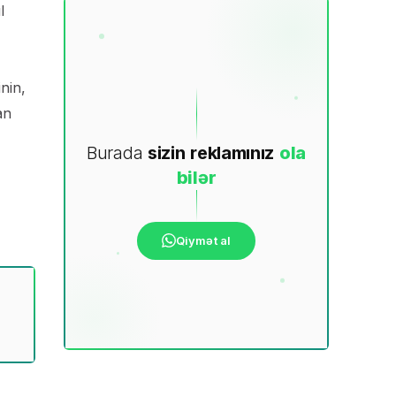
l
inin,
an
Burada
sizin
reklamınız
ola
bilər
Qiymət al