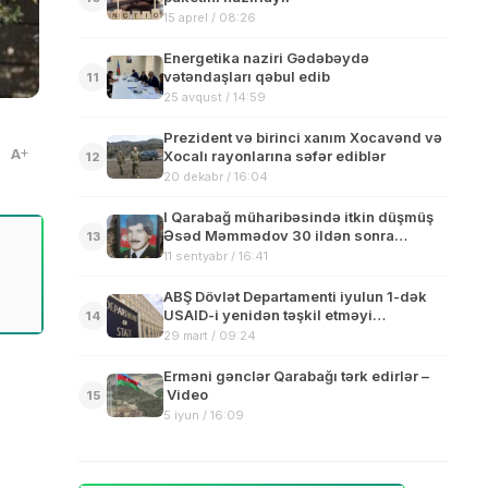
15 aprel / 08:26
Energetika naziri Gədəbəydə
vətəndaşları qəbul edib
11
25 avqust / 14:59
Prezident və birinci xanım Xocavənd və
A
Xocalı rayonlarına səfər ediblər
12
20 dekabr / 16:04
I Qarabağ müharibəsində itkin düşmüş
Əsəd Məmmədov 30 ildən sonra
13
Ağstafada dəfn olunub
11 sentyabr / 16:41
ABŞ Dövlət Departamenti iyulun 1-dək
USAID-i yenidən təşkil etməyi
14
planlaşdırır
29 mart / 09:24
Erməni gənclər Qarabağı tərk edirlər –
Video
15
5 iyun / 16:09