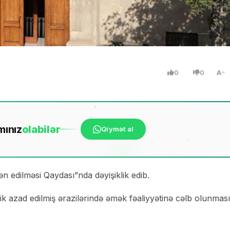
0
0
A
mınız
ola
bilər
Qiymət al
n edilməsi Qaydası”nda dəyişiklik edib.
lik azad edilmiş ərazilərində əmək fəaliyyətinə cəlb olunması