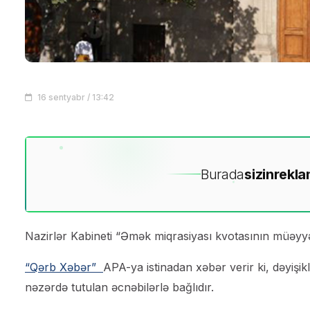
16 sentyabr / 13:42
Burada
sizin
rekla
Nazirlər Kabineti “Əmək miqrasiyası kvotasının müəyyə
“Qərb Xəbər”
APA-ya istinadan xəbər verir ki, dəyişik
nəzərdə tutulan əcnəbilərlə bağlıdır.