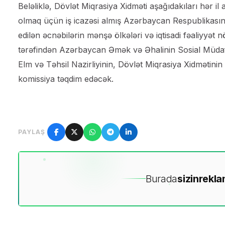
Beləliklə, Dövlət Miqrasiya Xidməti aşağıdakıları hər il
olmaq üçün iş icazəsi almış Azərbaycan Respublikasını
edilən əcnəbilərin mənşə ölkələri və iqtisadi fəaliyyət 
tərəfindən Azərbaycan Əmək və Əhalinin Sosial Müdafiəsi N
Elm və Təhsil Nazirliyinin, Dövlət Miqrasiya Xidmətini
komissiya təqdim edəcək.
PAYLAŞ
Burada
sizin
rekla