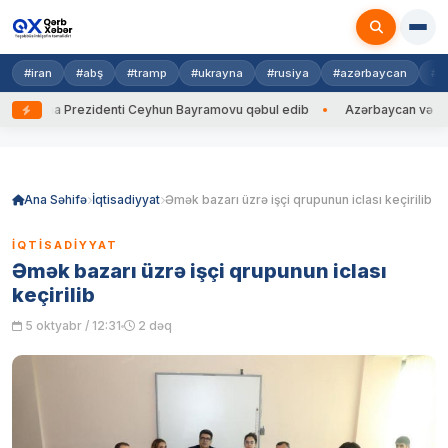
#iran
#abş
#tramp
#ukrayna
#rusiya
#azərbaycan
#h
rayna Prezidenti Ceyhun Bayramovu qəbul edib
Azərbaycan və Ukrayna 
Skip
to
content
Ana Səhifə
İqtisadiyyat
Əmək bazarı üzrə işçi qrupunun iclası keçirilib
İQTISADIYYAT
Əmək bazarı üzrə işçi qrupunun iclası
keçirilib
5 oktyabr / 12:31
2 dəq