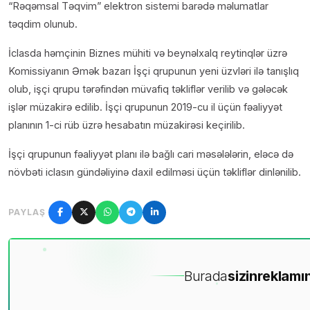
“Rəqəmsal Təqvim” elektron sistemi barədə məlumatlar
təqdim olunub.
İclasda həmçinin Biznes mühiti və beynəlxalq reytinqlər üzrə
Komissiyanın Əmək bazarı İşçi qrupunun yeni üzvləri ilə tanışlıq
olub, işçi qrupu tərəfindən müvafiq təkliflər verilib və gələcək
işlər müzakirə edilib. İşçi qrupunun 2019-cu il üçün fəaliyyət
planının 1-ci rüb üzrə hesabatın müzakirəsi keçirilib.
İşçi qrupunun fəaliyyət planı ilə bağlı cari məsələlərin, eləcə də
növbəti iclasın gündəliyinə daxil edilməsi üçün təkliflər dinlənilib.
PAYLAŞ
Burada
sizin
reklamın