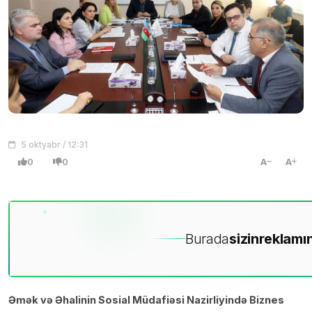
5 oktyabr / 12:31
0
0
A
A
Burada
sizin
reklamın
Əmək və Əhalinin Sosial Müdafiəsi Nazirliyində Biznes