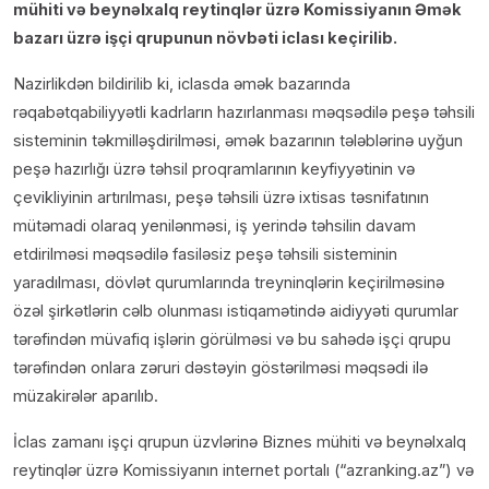
mühiti və beynəlxalq reytinqlər üzrə Komissiyanın Əmək
bazarı üzrə işçi qrupunun növbəti iclası keçirilib.
Nazirlikdən bildirilib ki, iclasda əmək bazarında
rəqabətqabiliyyətli kadrların hazırlanması məqsədilə peşə təhsili
sisteminin təkmilləşdirilməsi, əmək bazarının tələblərinə uyğun
peşə hazırlığı üzrə təhsil proqramlarının keyfiyyətinin və
çevikliyinin artırılması, peşə təhsili üzrə ixtisas təsnifatının
mütəmadi olaraq yenilənməsi, iş yerində təhsilin davam
etdirilməsi məqsədilə fasiləsiz peşə təhsili sisteminin
yaradılması, dövlət qurumlarında treyninqlərin keçirilməsinə
özəl şirkətlərin cəlb olunması istiqamətində aidiyyəti qurumlar
tərəfindən müvafiq işlərin görülməsi və bu sahədə işçi qrupu
tərəfindən onlara zəruri dəstəyin göstərilməsi məqsədi ilə
müzakirələr aparılıb.
İclas zamanı işçi qrupun üzvlərinə Biznes mühiti və beynəlxalq
reytinqlər üzrə Komissiyanın internet portalı (“azranking.az”) və