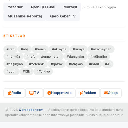
Yazarlar
Qərb QHT-lərİ
Maraqlı
Elm və Texnologiya
Müsahibə-Reportaj
Qərb Xəbər TV
ETIKETLƏR
#iran
#abş
#tramp
#ukrayna
#rusiya
#azərbaycan
#hörmüz
#neft
#ermənistan
#danışıqlar
#müharibə
#paşinyan
#zelenski
#qazax
#atəşkəs
#israil
#Aİ
#putin
#ÇİN
#Türkiyə
Radio
TV
Haqqımızda
Reklam
Əlaqə
© 2026
Qerbxeber.com
— Azərbaycanın qərb bölgəsi və ölkə gündəmi üzrə
operativ xəbərlər təqdim edən informasiya portalıdır. Bütün hüquqlar qorunur.