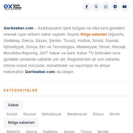
Qerbxeber.com
– Azərbaycanın qərb bölgəsi və ölkə üzrə gündəmi
izləmək üçün etibarlı xəbər saytıdır. Saytda
Bölgə xəbərləri
(Ağstafa,
Gədəbəy, Gəncə, Qazax, Şəmkir, Tovuz), Hadisə, Sosial, Siyasət,
İqtisadiyyat, Dünya, Elm və Texnologiya, Mədəniyyət, İdman, Maraqlı,
Müsahibə-Reportaj, QHT Xəbər və Qərb Xəbər TV bölmələri üzrə
gündəlik yenilənən xəbərlər yer alır. Regionlardan ən son xəbərlər,
ictimai-sosial mövzular, müsahibələr və reportajlar ilə aktual
məlumatları
Qerbxeber.com
-da izləyin.
KATEQORIYALAR
Xəbər
Sosial
Siyasət
İqtisadiyyat
Mədəniyyət
Dünya
İdman
Bölgə xəbərləri
Ağstafa
Gəncə
Gədəbəy
Qazax
Tovuz
Şəmkir