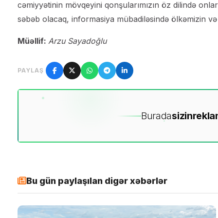
cəmiyyətinin mövqeyini qonşularımızın öz dilində onlara
səbəb olacaq, informasiya mübadiləsində ölkəmizin və
Müəllif:
Arzu Sayadoğlu
PAYLAŞ
Burada
sizin
rekla
Bu gün paylaşılan digər xəbərlər