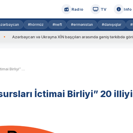
Radio
TV
Info
azərbaycan
#hörmüz
#neft
#ermənistan
#danışıqlar
#
aycan və Ukrayna XİN başçıları arasında geniş tərkibdə görüş keçirilib
“Qazax Regional İnkişaf Resursları İctimai Birliyi” 20 illiyini qeyd edir
sları İctimai Birliyi” 20 illiyi