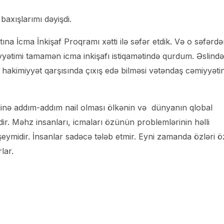
axışlarımı dəyişdi.
ına İcma İnkişaf Proqramı xətti ilə səfər etdik. Və o səfərd
yyətimi tamamən icma inkişafı istiqamətində qurdum. Əslində
li hakimiyyət qarşısında çıxış edə bilməsi vətəndaş cəmiyyəti
linə addım-addım nail olması ölkənin və dünyanın qlobal
r. Məhz insanları, icmaları özünün problemlərinin həlli
şeymidir. İnsanlar sadəcə tələb etmir. Eyni zamanda özləri ö
lar.