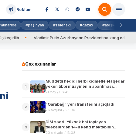
Reklam
müharibə
#paşinyan
#zelenski
#qazax
#atəşkəs
#isra
Vladimir Putin Azərbaycan Prezidentinə zəng edib
Valyuta
Çox oxunanlar
Müddətli həqiqi hərbi xidmətlə əlaqədar
yekun tibbi müayinənin aparılması
1
qaydası müəyyənləşib
21 may / 08:41
ni
“Qarabağ” yeni transferini açıqladı
2
26 avqust / 23:00
DİM sədri: Yüksək bal toplayan
tələbələrdən 14-ü kənd məktəbinin
3
məzunlarıdır
20 oktyabr / 13:08