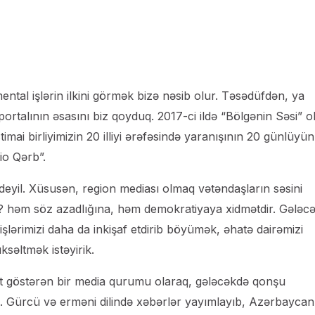
ental işlərin ilkini görmək bizə nəsib olur. Təsədüfdən, ya
ortalının əsasını biz qoyduq. 2017-ci ildə “Bölgənin Səsi” o
mai birliyimizin 20 illiyi ərəfəsində yaranışının 20 günlüyü
io Qərb”.
 deyil. Xüsusən, region mediası olmaq vətəndaşların səsini
zü? həm söz azadlığına, həm demokratiyaya xidmətdir. Gələc
lərimizi daha da inkişaf etdirib böyümək, əhatə dairəmizi
ksəltmək istəyirik.
ət göstərən bir media qurumu olaraq, gələcəkdə qonşu
ıq. Gürcü və erməni dilində xəbərlər yayımlayıb, Azərbaycan