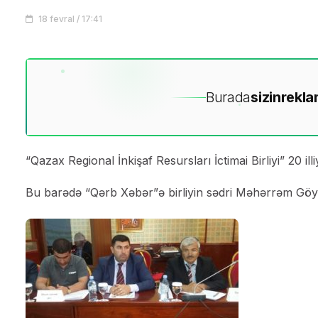
18 fevral / 17:41
Burada
sizin
rekla
“Qazax Regional İnkişaf Resursları İctimai Birliyi” 20 illi
Bu barədə “Qərb Xəbər”ə birliyin sədri Məhərrəm Göy