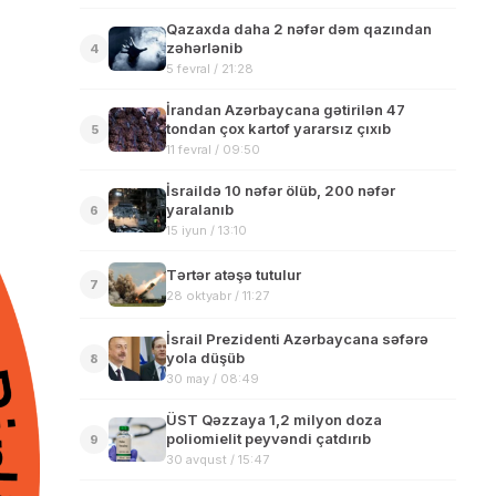
Qazaxda daha 2 nəfər dəm qazından
zəhərlənib
4
5 fevral / 21:28
İrandan Azərbaycana gətirilən 47
tondan çox kartof yararsız çıxıb
5
11 fevral / 09:50
İsraildə 10 nəfər ölüb, 200 nəfər
yaralanıb
6
15 iyun / 13:10
Tərtər atəşə tutulur
7
28 oktyabr / 11:27
İsrail Prezidenti Azərbaycana səfərə
yola düşüb
8
30 may / 08:49
ÜST Qəzzaya 1,2 milyon doza
poliomielit peyvəndi çatdırıb
9
30 avqust / 15:47