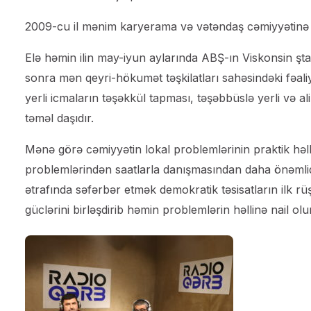
2009-cu il mənim karyerama və vətəndaş cəmiyyətinə b
Elə həmin ilin may-iyun aylarında ABŞ-ın Viskonsin ştat
sonra mən qeyri-hökumət təşkilatları sahəsindəki fəali
yerli icmaların təşəkkül tapması, təşəbbüslə yerli və a
təməl daşıdır.
Mənə görə cəmiyyətin lokal problemlərinin praktik həl
problemlərindən saatlarla danışmasından daha önəmlidi
ətrafında səfərbər etmək demokratik təsisatların ilk rü
güclərini birləşdirib həmin problemlərin həllinə nail olur