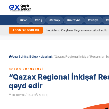
#iran
#abş
#tramp
#ukrayna
#rusiya
#
ar
Ukrayna Prezidenti Ceyhun Bayramovu qəbul edib
Azərb
SON XƏBƏRLƏR
Skip
to
content
Ana Səhifə
Bölgə xəbərləri
BÖLGƏ XƏBƏRLƏRI
“Qazax Regional İnkişaf Resur
qeyd edir
18 fevral / 17:41
4 dəq