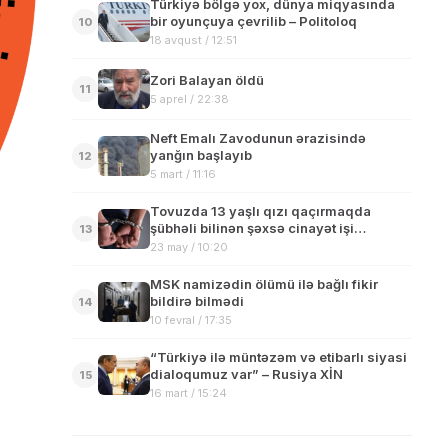
Türkiyə bölgə yox, dünya miqyasında
bir oyunçuya çevrilib – Politoloq
10
18 avqust / 12:51
Zori Balayan öldü
11
5 aprel / 22:38
Neft Emalı Zavodunun ərazisində
yanğın başlayıb
12
5 mart / 11:16
Tovuzda 13 yaşlı qızı qaçırmaqda
şübhəli bilinən şəxsə cinayət işi
13
başlanılıb
23 may / 10:20
MSK namizədin ölümü ilə bağlı fikir
bildirə bilmədi
14
10 fevral / 17:35
“Türkiyə ilə müntəzəm və etibarlı siyasi
dialoqumuz var” – Rusiya XİN
15
16 mart / 15:24