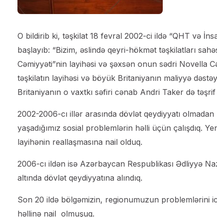
O bildirib ki, təşkilat 18 fevral 2002-ci ildə “QHT və 
başlayıb: “Bizim, əslində qeyri-hökmət təşkilatları sa
Cəmiyyəti”nin layihəsi və şəxsən onun sədri Novella Cə
təşkilatın layihəsi və böyük Britaniyanın maliyyə dəstəy
Britaniyanın o vaxtkı səfiri cənab Andri Taker də təşr
2002-2006-cı illər arasında dövlət qeydiyyatı olmadan
yaşadığımız sosial problemlərin həlli üçün çalışdıq. Ye
layihənin reallaşmasına nail olduq.
2006-cı ildən isə Azərbaycan Respublikası Ədliyyə Nazir
altında dövlət qeydiyyatına alındıq.
Son 20 ildə bölgəmizin, regionumuzun problemlərini ictim
həllinə nail olmuşuq.