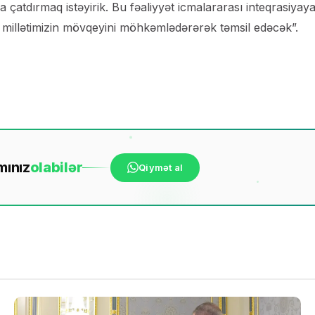
 çatdırmaq istəyirik. Bu fəaliyyət icmalararası inteqrasiyay
 millətimizin mövqeyini möhkəmlədərərək təmsil edəcək”.
mınız
ola
bilər
Qiymət al