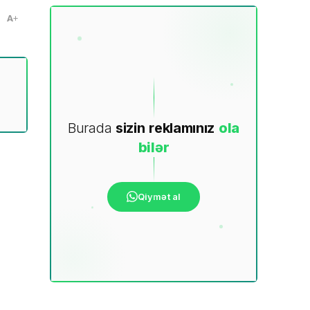
A
Burada
sizin
reklamınız
ola
bilər
Qiymət al