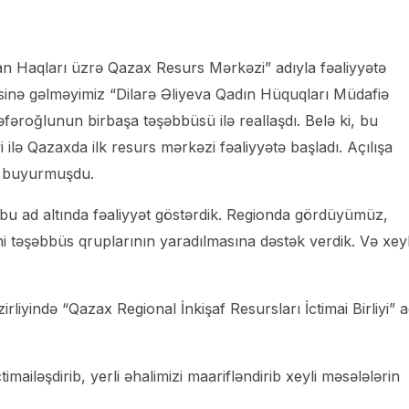
İnsan Haqları üzrə Qazax Resurs Mərkəzi” adıyla fəaliyyətə
həsinə gəlməyimiz “Dilarə Əliyeva Qadın Hüquqları Müdafiə
fəroğlunun birbaşa təşəbbüsü ilə reallaşdı. Belə ki, bu
i ilə Qazaxda ilk resurs mərkəzi fəaliyyətə başladı. Açılışa
if buyurmuşdu.
 bu ad altında fəaliyyət göstərdik. Regionda gördüyümüz,
ni təşəbbüs qruplarının yaradılmasına dəstək verdik. Və xeyl
liyində “Qazax Regional İnkişaf Resursları İctimai Birliyi” a
ailəşdirib, yerli əhalimizi maarifləndirib xeyli məsələlərin