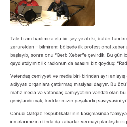
Tale bizim bəxtimizə elə bir şey yazıb ki, bütün fundam
zərurətdən – bilmirəm: bölgədə ilk professional xəbər p
başlayıb, sonra onu “Qərb Xəbər”ə çevirdik. Bu gün icti
qeyd etdiyimiz ilk radionun da əsasını biz qoyduq: “Rad
Vətəndaş cəmiyyəti və media biri-birindən ayrı anlayış
aidiyyatı orqanlara çatdırmaq missiyası daşıyır. Bu ö
məhz media və vətəndaş cəmiyyətinin vəhdəti olan bu iş
genişləndirmək, kadrlarımızın peşəkarlıq səviyyəsini yü
Cənubi Qafqaz respublikalarının kəsişməsində fəaliyy
icmalarımızın dilində də xəbərlər verməyi planlaşdırır