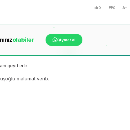
0
0
A
mınız
ola
bilər
Qiymət al
yini qeyd edir.
üşoğlu məlumat verib.