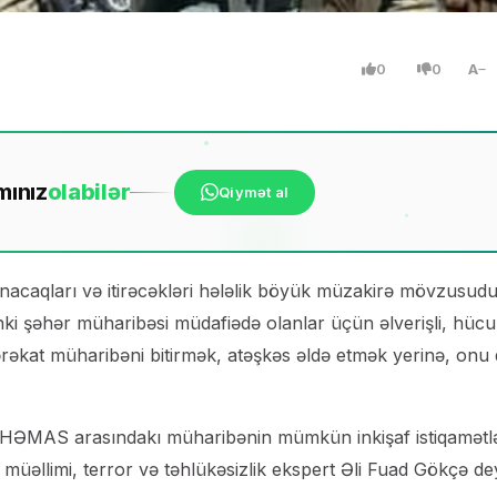
0
0
A
mınız
ola
bilər
Qiymət al
nacaqları və itirəcəkləri hələlik böyük müzakirə mövzusudu
çünki şəhər müharibəsi müdafiədə olanlar üçün əlverişli, hüc
ərəkat müharibəni bitirmək, atəşkəs əldə etmək yerinə, onu
və HƏMAS arasındakı müharibənin mümkün inkişaf istiqamətlə
müəllimi, terror və təhlükəsizlik ekspert Əli Fuad Gökçə de