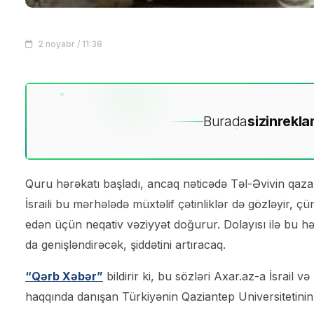
2 noyabr / 11:38
Burada
sizin
rekla
Quru hərəkatı başladı, ancaq nəticədə Təl-Əvivin qaza
İsraili bu mərhələdə müxtəlif çətinliklər də gözləyir, 
edən üçün neqativ vəziyyət doğurur. Dolayısı ilə bu h
da genişləndirəcək, şiddətini artıracaq.
“Qərb Xəbər”
bildirir ki, bu sözləri
Axar.az
-a İsrail 
haqqında danışan Türkiyənin Qaziantep Universitetinin 