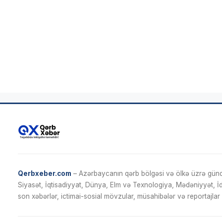
Qerbxeber.com
– Azərbaycanın qərb bölgəsi və ölkə üzrə gündə
Siyasət, İqtisadiyyat, Dünya, Elm və Texnologiya, Mədəniyyət, 
son xəbərlər, ictimai-sosial mövzular, müsahibələr və reportajlar 