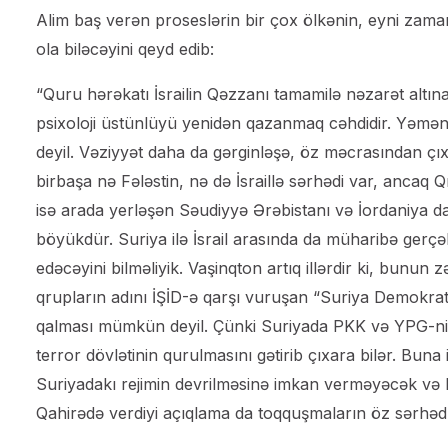
Alim baş verən proseslərin bir çox ölkənin, eyni za
ola biləcəyini qeyd edib:
“Quru hərəkatı İsrailin Qəzzanı tamamilə nəzarət altın
psixoloji üstünlüyü yenidən qazanmaq cəhdidir. Yəməni
deyil. Vəziyyət daha da gərginləşə, öz məcrasından çıx
birbaşa nə Fələstin, nə də İsraillə sərhədi var, anc
isə arada yerləşən Səudiyyə Ərəbistanı və İordaniya d
böyükdür. Suriya ilə İsrail arasında da müharibə gerç
edəcəyini bilməliyik. Vaşinqton artıq illərdir ki, bunun 
qrupların adını İŞİD-ə qarşı vuruşan “Suriya Demokrat
qalması mümkün deyil. Çünki Suriyada PKK və YPG-nin 
terror dövlətinin qurulmasını gətirib çıxara bilər. Buna
Suriyadakı rejimin devrilməsinə imkan verməyəcək və
Qahirədə verdiyi açıqlama da toqquşmaların öz sərhədlə