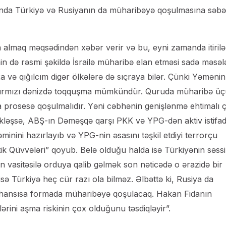
manda Türkiyə və Rusiyanın da müharibəyə qoşulmasına səb
a almaq məqsədindən xəbər verir və bu, eyni zamanda itiril
n də rəsmi şəkildə İsrailə müharibə elan etməsi sadə məsəl
a və qığılcım digər ölkələrə də sıçraya bilər. Çünki Yəmənin
aq Qırmızı dənizdə toqquşma mümkündür. Quruda müharibə ü
a prosesə qoşulmalıdır. Yəni cəbhənin genişlənmə ehtimalı 
əkləşsə, ABŞ-ın Dəməşqə qarşı PKK və YPG-dən aktiv istifa
zəminini hazırlayıb və YPG-nin əsasını təşkil etdiyi terrorçu
ik Qüvvələri” qoyub. Belə olduğu halda isə Türkiyənin səss
vasitəsilə orduya qalib gəlmək son nəticədə o ərazidə bir
 isə Türkiyə heç cür razı ola bilməz. Əlbəttə ki, Rusiya da
 hansısa formada müharibəyə qoşulacaq. Hakan Fidanın
rini aşma riskinin çox olduğunu təsdiqləyir”.