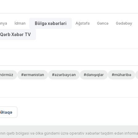
ünya
İdman
Bölgə xəbərləri
Ağstafa
Gəncə
Gədəbəy
Qərb Xəbər TV
hörmüz
#ermənistan
#azərbaycan
#danışıqlar
#müharibə
Əlaqə
n qərb bölgəsi və ölkə gündəmi üzrə operativ xəbərlər təqdim edən informasi