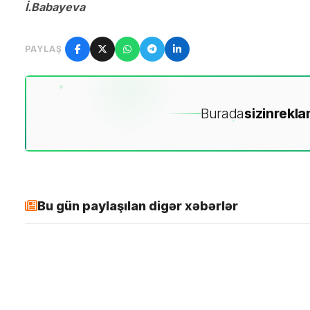
İ.Babayeva
PAYLAŞ
Burada
sizin
rekla
Bu gün paylaşılan digər xəbərlər