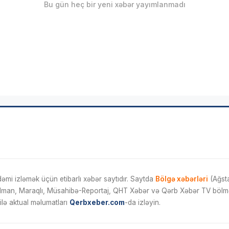
Bu gün heç bir yeni xəbər yayımlanmadı
mi izləmək üçün etibarlı xəbər saytıdır. Saytda
Bölgə xəbərləri
(Ağsta
İdman, Maraqlı, Müsahibə-Reportaj, QHT Xəbər və Qərb Xəbər TV bölmələ
ilə aktual məlumatları
Qerbxeber.com
-da izləyin.