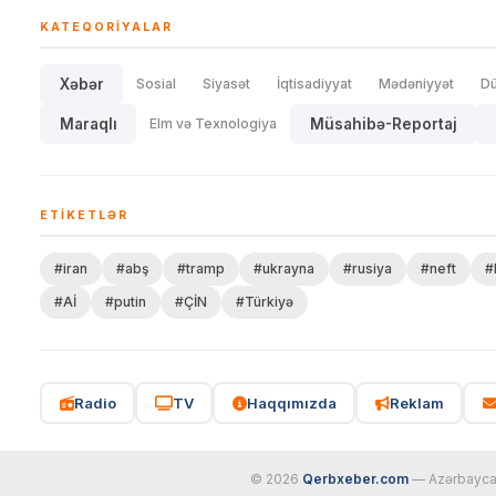
KATEQORIYALAR
Xəbər
Sosial
Siyasət
İqtisadiyyat
Mədəniyyət
D
Maraqlı
Elm və Texnologiya
Müsahibə-Reportaj
ETIKETLƏR
#iran
#abş
#tramp
#ukrayna
#rusiya
#neft
#
#Aİ
#putin
#ÇİN
#Türkiyə
Radio
TV
Haqqımızda
Reklam
© 2026
Qerbxeber.com
— Azərbaycanı