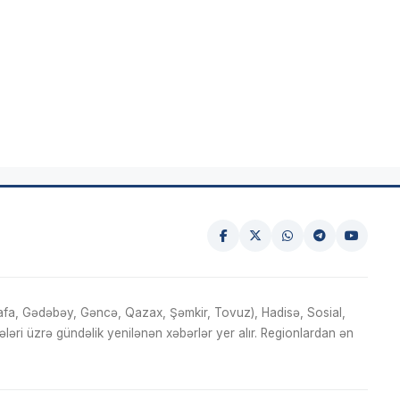
fa, Gədəbəy, Gəncə, Qazax, Şəmkir, Tovuz), Hadisə, Sosial,
ri üzrə gündəlik yenilənən xəbərlər yer alır. Regionlardan ən