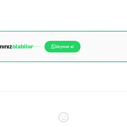
mınız
ola
bilər
Qiymət al