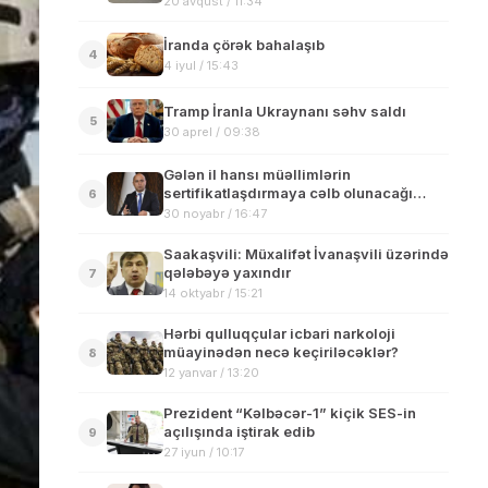
20 avqust / 11:34
İranda çörək bahalaşıb
4
4 iyul / 15:43
Tramp İranla Ukraynanı səhv saldı
5
30 aprel / 09:38
Gələn il hansı müəllimlərin
sertifikatlaşdırmaya cəlb olunacağı
6
açıqlanıb
30 noyabr / 16:47
Saakaşvili: Müxalifət İvanaşvili üzərində
qələbəyə yaxındır
7
14 oktyabr / 15:21
Hərbi qulluqçular icbari narkoloji
müayinədən necə keçiriləcəklər?
8
12 yanvar / 13:20
Prezident “Kəlbəcər-1” kiçik SES-in
açılışında iştirak edib
9
27 iyun / 10:17