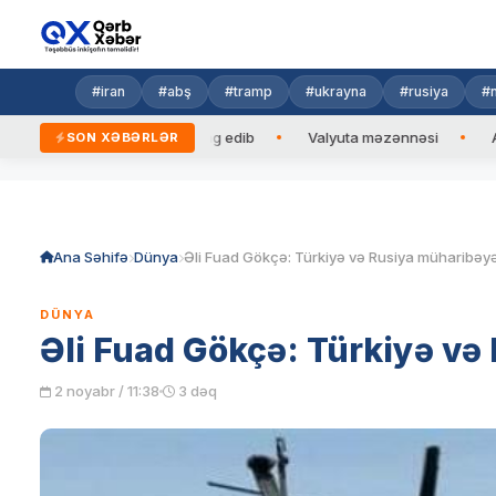
#iran
#abş
#tramp
#ukrayna
#rusiya
#n
aycan Prezidentinə zəng edib
Valyuta məzənnəsi
Azad edi
SON XƏBƏRLƏR
Skip
to
content
Ana Səhifə
Dünya
DÜNYA
Əli Fuad Gökçə: Türkiyə və
2 noyabr / 11:38
3 dəq