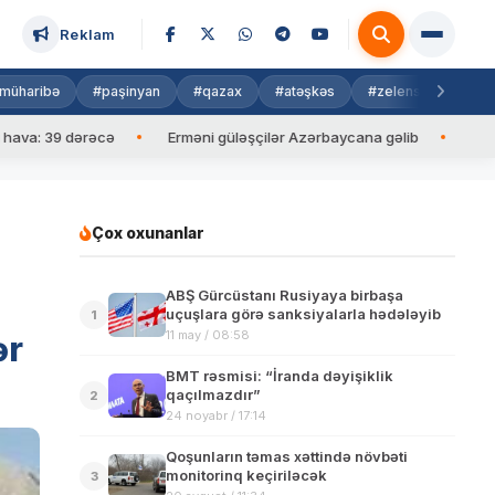
Reklam
müharibə
#paşinyan
#qazax
#atəşkəs
#zelenski
#isra
39 dərəcə
Erməni güləşçilər Azərbaycana gəlib
İlham Əliyev
Çox oxunanlar
ABŞ Gürcüstanı Rusiyaya birbaşa
uçuşlara görə sanksiyalarla hədələyib
1
11 may / 08:58
ər
BMT rəsmisi: “İranda dəyişiklik
qaçılmazdır”
2
24 noyabr / 17:14
Qoşunların təmas xəttində növbəti
monitorinq keçiriləcək
3