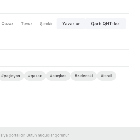
Qazax
Tovuz
Şəmkir
Yazarlar
Qərb QHT-lərİ
#paşinyan
#qazax
#atəşkəs
#zelenski
#israil
ya portalıdır. Bütün hüquqlar qorunur.