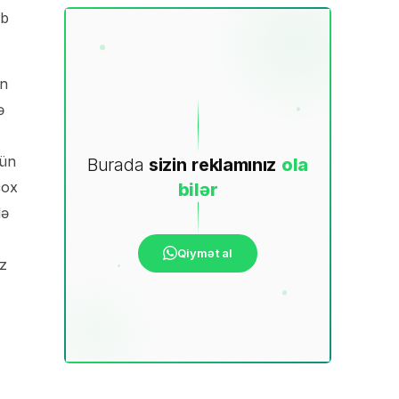
əb
ən
ə
çün
Burada
sizin
reklamınız
ola
çox
bilər
də
Qiymət al
iz