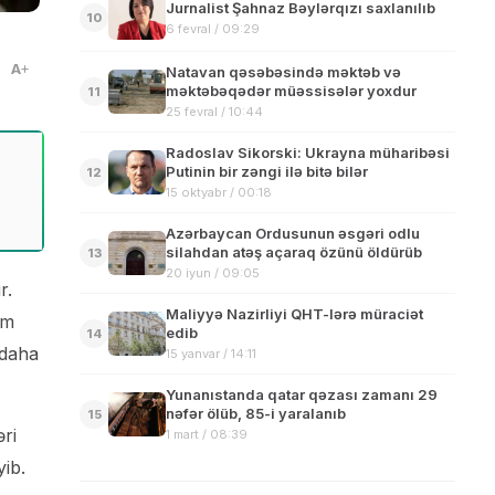
Jurnalist Şahnaz Bəylərqızı saxlanılıb
10
6 fevral / 09:29
A
Natavan qəsəbəsində məktəb və
məktəbəqədər müəssisələr yoxdur
11
25 fevral / 10:44
Radoslav Sikorski: Ukrayna müharibəsi
Putinin bir zəngi ilə bitə bilər
12
15 oktyabr / 00:18
Azərbaycan Ordusunun əsgəri odlu
silahdan atəş açaraq özünü öldürüb
13
20 iyun / 09:05
r.
Maliyyə Nazirliyi QHT-lərə müraciət
um
edib
14
 daha
15 yanvar / 14:11
Yunanıstanda qatar qəzası zamanı 29
nəfər ölüb, 85-i yaralanıb
15
ri
1 mart / 08:39
yib.