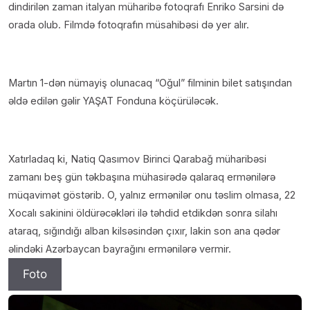
dindirilən zaman italyan müharibə fotoqrafı Enriko Sarsini də
orada olub. Filmdə fotoqrafın müsahibəsi də yer alır.
Martın 1-dən nümayiş olunacaq “Oğul” filminin bilet satışından
əldə edilən gəlir YAŞAT Fonduna köçürüləcək.
Xatırladaq ki, Natiq Qasımov Birinci Qarabağ müharibəsi
zamanı beş gün təkbaşına mühasirədə qalaraq ermənilərə
müqavimət göstərib. O, yalnız ermənilər onu təslim olmasa, 22
Xocalı sakinini öldürəcəkləri ilə təhdid etdikdən sonra silahı
ataraq, sığındığı alban kilsəsindən çıxır, lakin son ana qədər
əlindəki Azərbaycan bayrağını ermənilərə vermir.
Foto