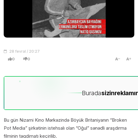
28 fevral / 20:27
0
0
A
A
Burada
sizin
reklamın
Bu gün Nizami Kino Mərkəzində Böyük Britaniyanın “Broken
Pot Media” şirkətinin istehsalı olan “Oğul” sənədli araşdırma
filminin təqdimatı keçirilib.