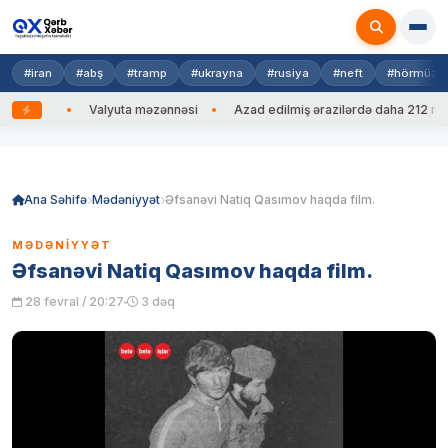
#iran
#abş
#tramp
#ukrayna
#rusiya
#neft
#hörmüz
dib
Valyuta məzənnəsi
Azad edilmiş ərazilərdə daha 212 mina, 75
Skip
to
content
Ana Səhifə
Mədəniyyət
Əfsanəvi Natiq Qasımov haqda film.
MƏDƏNIYYƏT
Əfsanəvi Natiq Qasımov haqda film.
28 fevral / 20:27
3 dəq