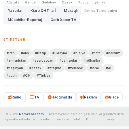
Ağstafa
Gəncə
Gədəbəy
Qazax
Tovuz
Şəmkir
Yazarlar
Qərb QHT-lərİ
Maraqlı
Elm və Texnologiya
Müsahibə-Reportaj
Qərb Xəbər TV
ETIKETLƏR
#iran
#abş
#tramp
#ukrayna
#rusiya
#neft
#hörmüz
#ermənistan
#azərbaycan
#danışıqlar
#müharibə
#paşinyan
#qazax
#atəşkəs
#zelenski
#israil
#Aİ
#putin
#ÇİN
#Türkiyə
Radio
TV
Haqqımızda
Reklam
Əlaqə
© 2026
Qerbxeber.com
— Azərbaycanın qərb bölgəsi və ölkə gündəmi üzrə
operativ xəbərlər təqdim edən informasiya portalıdır. Bütün hüquqlar qorunur.