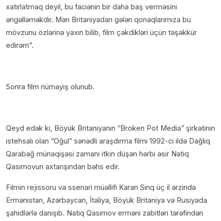
xatırlatmaq deyil, bu faciənin bir daha baş verməsini
əngəlləməkdir. Mən Britaniyadan gələn qonaqlarımıza bu
mövzunu özlərinə yaxın bilib, film çəkdikləri üçün təşəkkür
edirəm”.
Sonra film nümayiş olunub.
Qeyd edək ki, Böyük Britaniyanın “Broken Pot Media” şirkətinin
istehsalı olan “Oğul” sənədli araşdırma filmi 1992-ci ildə Dağlıq
Qarabağ münaqişəsi zamanı itkin düşən hərbi əsir Natiq
Qasımovun axtarışından bəhs edir.
Filmin rejissoru və ssenari müəllifi Karan Sinq üç il ərzində
Ermənistan, Azərbaycan, İtaliya, Böyük Britaniya və Rusiyada
şahidlərlə danışıb. Natiq Qasımov erməni zabitləri tərəfindən