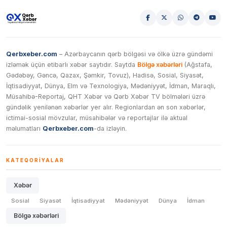
Qerbxeber.com
– Azərbaycanın qərb bölgəsi və ölkə üzrə gündəmi
izləmək üçün etibarlı xəbər saytıdır. Saytda
Bölgə xəbərləri
(Ağstafa,
Gədəbəy, Gəncə, Qazax, Şəmkir, Tovuz), Hadisə, Sosial, Siyasət,
İqtisadiyyat, Dünya, Elm və Texnologiya, Mədəniyyət, İdman, Maraqlı,
Müsahibə-Reportaj, QHT Xəbər və Qərb Xəbər TV bölmələri üzrə
gündəlik yenilənən xəbərlər yer alır. Regionlardan ən son xəbərlər,
ictimai-sosial mövzular, müsahibələr və reportajlar ilə aktual
məlumatları
Qerbxeber.com
-da izləyin.
KATEQORIYALAR
Xəbər
Sosial
Siyasət
İqtisadiyyat
Mədəniyyət
Dünya
İdman
Bölgə xəbərləri