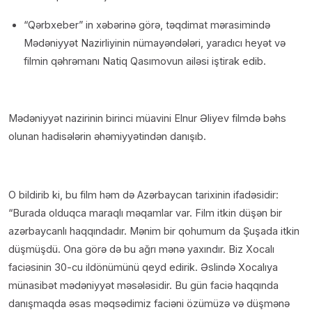
“Qərbxeber” in xəbərinə görə, təqdimat mərasimində
Mədəniyyət Nazirliyinin nümayəndələri, yaradıcı heyət və
filmin qəhrəmanı Natiq Qasımovun ailəsi iştirak edib.
Mədəniyyət nazirinin birinci müavini Elnur Əliyev filmdə bəhs
olunan hadisələrin əhəmiyyətindən danışıb.
O bildirib ki, bu film həm də Azərbaycan tarixinin ifadəsidir:
“Burada olduqca maraqlı məqamlar var. Film itkin düşən bir
azərbaycanlı haqqındadır. Mənim bir qohumum da Şuşada itkin
düşmüşdü. Ona görə də bu ağrı mənə yaxındır. Biz Xocalı
faciəsinin 30-cu ildönümünü qeyd edirik. Əslində Xocalıya
münasibət mədəniyyət məsələsidir. Bu gün faciə haqqında
danışmaqda əsas məqsədimiz faciəni özümüzə və düşmənə