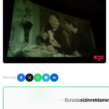
PAYLAŞ
Burada
sizin
reklamın