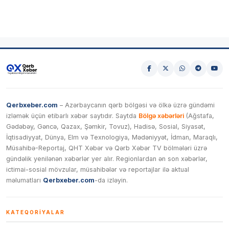
Qerbxeber.com
– Azərbaycanın qərb bölgəsi və ölkə üzrə gündəmi
izləmək üçün etibarlı xəbər saytıdır. Saytda
Bölgə xəbərləri
(Ağstafa,
Gədəbəy, Gəncə, Qazax, Şəmkir, Tovuz), Hadisə, Sosial, Siyasət,
İqtisadiyyat, Dünya, Elm və Texnologiya, Mədəniyyət, İdman, Maraqlı,
Müsahibə-Reportaj, QHT Xəbər və Qərb Xəbər TV bölmələri üzrə
gündəlik yenilənən xəbərlər yer alır. Regionlardan ən son xəbərlər,
ictimai-sosial mövzular, müsahibələr və reportajlar ilə aktual
məlumatları
Qerbxeber.com
-da izləyin.
KATEQORIYALAR