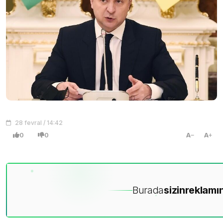
28 fevral / 14:42
0
0
A
A
Burada
sizin
reklamın