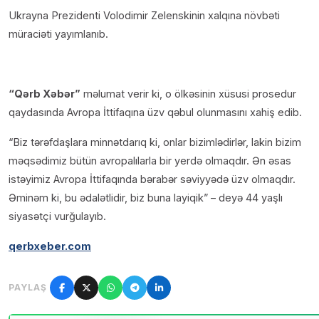
Ukrayna Prezidenti Volodimir Zelenskinin xalqına növbəti
müraciəti yayımlanıb.
“Qərb Xəbər”
məlumat verir ki, o ölkəsinin xüsusi prosedur
qaydasında Avropa İttifaqına üzv qəbul olunmasını xahiş edib.
“Biz tərəfdaşlara minnətdarıq ki, onlar bizimlədirlər, lakin bizim
məqsədimiz bütün avropalılarla bir yerdə olmaqdır. Ən əsas
istəyimiz Avropa İttifaqında bərabər səviyyədə üzv olmaqdır.
Əminəm ki, bu ədalətlidir, biz buna layiqik” – deyə 44 yaşlı
siyasətçi vurğulayıb.
qerbxeber.com
PAYLAŞ