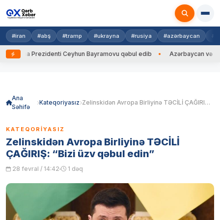
#iran
#abş
#tramp
#ukrayna
#rusiya
#azərbaycan
#h
rayna Prezidenti Ceyhun Bayramovu qəbul edib
Azərbaycan və Ukrayna
Skip
to
content
Ana
Kateqoriyasız
Zelinskidən Avropa Birliyinə TƏCİLİ ÇAĞIRIŞ: “Bizi üzv qəbul edin”
Səhifə
KATEQORIYASIZ
Zelinskidən Avropa Birliyinə TƏCİLİ
ÇAĞIRIŞ: “Bizi üzv qəbul edin”
28 fevral / 14:42
1 dəq