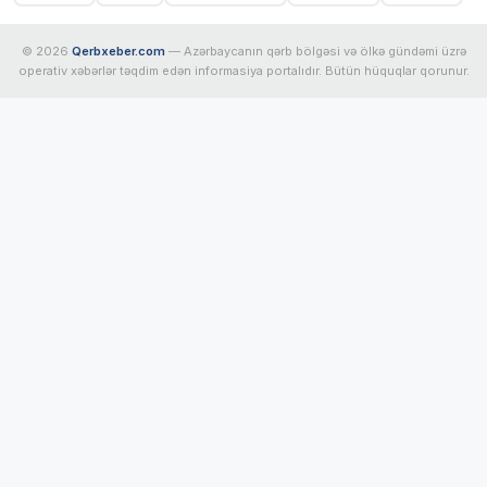
© 2026
Qerbxeber.com
— Azərbaycanın qərb bölgəsi və ölkə gündəmi üzrə
operativ xəbərlər təqdim edən informasiya portalıdır. Bütün hüquqlar qorunur.