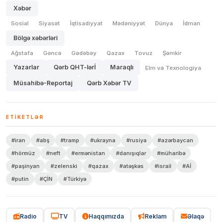
Xəbər
Sosial
Siyasət
İqtisadiyyat
Mədəniyyət
Dünya
İdman
Bölgə xəbərləri
Ağstafa
Gəncə
Gədəbəy
Qazax
Tovuz
Şəmkir
Yazarlar
Qərb QHT-lərİ
Maraqlı
Elm və Texnologiya
Müsahibə-Reportaj
Qərb Xəbər TV
ETIKETLƏR
#iran
#abş
#tramp
#ukrayna
#rusiya
#azərbaycan
#hörmüz
#neft
#ermənistan
#danışıqlar
#müharibə
#paşinyan
#zelenski
#qazax
#atəşkəs
#israil
#Aİ
#putin
#ÇİN
#Türkiyə
Radio
TV
Haqqımızda
Reklam
Əlaqə