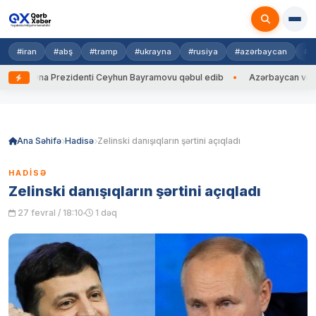
#iran
#abş
#tramp
#ukrayna
#rusiya
#azərbaycan
#h
Ukrayna Prezidenti Ceyhun Bayramovu qəbul edib
Azərbaycan və Ukray
Skip
to
content
Ana Səhifə
Hadisə
Zelinski danışıqların şərtini açıqladı
HADISƏ
Zelinski danışıqların şərtini açıqladı
27 fevral / 18:10
1 dəq