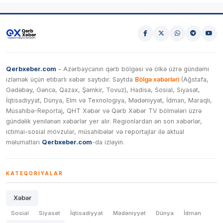
Qerbxeber.com
– Azərbaycanın qərb bölgəsi və ölkə üzrə gündəmi
izləmək üçün etibarlı xəbər saytıdır. Saytda
Bölgə xəbərləri
(Ağstafa,
Gədəbəy, Gəncə, Qazax, Şəmkir, Tovuz), Hadisə, Sosial, Siyasət,
İqtisadiyyat, Dünya, Elm və Texnologiya, Mədəniyyət, İdman, Maraqlı,
Müsahibə-Reportaj, QHT Xəbər və Qərb Xəbər TV bölmələri üzrə
gündəlik yenilənən xəbərlər yer alır. Regionlardan ən son xəbərlər,
ictimai-sosial mövzular, müsahibələr və reportajlar ilə aktual
məlumatları
Qerbxeber.com
-da izləyin.
KATEQORIYALAR
Xəbər
Sosial
Siyasət
İqtisadiyyat
Mədəniyyət
Dünya
İdman