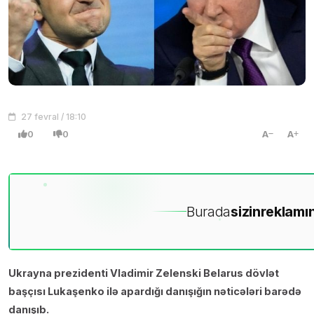
27 fevral / 18:10
0
0
A
A
Burada
sizin
reklamın
Ukrayna prezidenti Vladimir Zelenski Belarus dövlət
başçısı Lukaşenko ilə apardığı danışığın nəticələri barədə
danışıb.