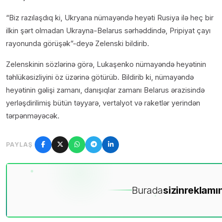
“Biz razılaşdıq ki, Ukryana nümayəndə heyəti Rusiya ilə heç bir
ilkin şərt olmadan Ukrayna-Belarus sərhəddində, Pripiyat çayı
rayonunda görüşək”-deyə Zelenski bildirib.
Zelenskinin sözlərinə görə, Lukaşenko nümayəndə heyətinin
təhlükəsizliyini öz üzərinə götürüb. Bildirib ki, nümayəndə
heyətinin gəlişi zamanı, danışıqlar zamanı Belarus ərazisində
yerləşdirilimiş bütün təyyarə, vertalyot və raketlər yerindən
tərpənməyəcək.
PAYLAŞ
Burada
sizin
reklamın