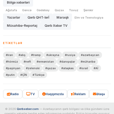
Bölgə xəbərləri
Ağstafa
Gəncə
Gədəbəy
Qazax
Tovuz
Şəmkir
Yazarlar
Qərb QHT-lərİ
Maraqlı
Elm və Texnologiya
Müsahibə-Reportaj
Qərb Xəbər TV
ETIKETLƏR
#iran
#abş
#tramp
#ukrayna
#rusiya
#azərbaycan
#hörmüz
#neft
#ermənistan
#danışıqlar
#müharibə
#paşinyan
#zelenski
#qazax
#atəşkəs
#israil
#Aİ
#putin
#ÇİN
#Türkiyə
Radio
TV
Haqqımızda
Reklam
Əlaqə
© 2026
Qerbxeber.com
— Azərbaycanın qərb bölgəsi və ölkə gündəmi üzrə
operativ xəbərlər təqdim edən informasiya portalıdır. Bütün hüquqlar qorunur.