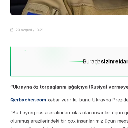
23 avqust / 13:21
Burada
sizin
rekla
“Ukrayna öz torpaqlarını işğalçıya (Rusiya) verməy
Qerbxeber.com
xəbər verir ki, bunu Ukrayna Preziden
“Bu bayraq rus əsarətindən xilas olan insanlar üçün 
olunmuş ərazilərindəki bir çox insanlarımız üçün məqsə