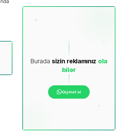
ında
Burada
sizin
reklamınız
ola
bilər
Qiymət al