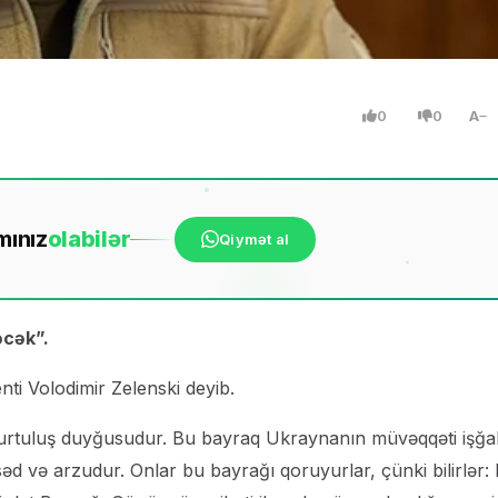
0
0
A
mınız
ola
bilər
Qiymət al
əcək”.
ti Volodimir Zelenski deyib.
qurtuluş duyğusudur. Bu bayraq Ukraynanın müvəqqəti işğa
d və arzudur. Onlar bu bayrağı qoruyurlar, çünki bilirlər: 