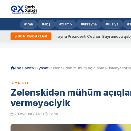
#iran
#abş
#tramp
#ukrayna
#rusiya
#
yeni qaydalar
Ukrayna Prezidenti Ceyhun Bayramovu qəbul edib
SON XƏBƏRLƏR
Skip
to
content
Ana Səhifə
Siyasət
SIYASƏT
Zelenskidən mühüm açıqla
verməyəciyik
23 avqust / 13:21
1 dəq