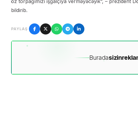
öz torpağımızı işğalçıya verməyəcəyik”, – prezident D
bildirib.
PAYLAŞ
Burada
sizin
rekla