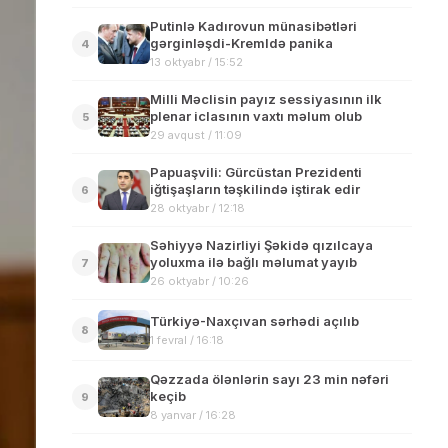
Putinlə Kadırovun münasibətləri
gərginləşdi-Kremldə panika
4
13 oktyabr / 15:52
Milli Məclisin payız sessiyasının ilk
plenar iclasının vaxtı məlum olub
5
29 avqust / 11:09
Papuaşvili: Gürcüstan Prezidenti
iğtişaşların təşkilində iştirak edir
6
28 oktyabr / 12:18
Səhiyyə Nazirliyi Şəkidə qızılcaya
yoluxma ilə bağlı məlumat yayıb
7
26 oktyabr / 10:26
Türkiyə-Naxçıvan sərhədi açılıb
8
1 fevral / 16:18
Qəzzada ölənlərin sayı 23 min nəfəri
keçib
9
8 yanvar / 16:28