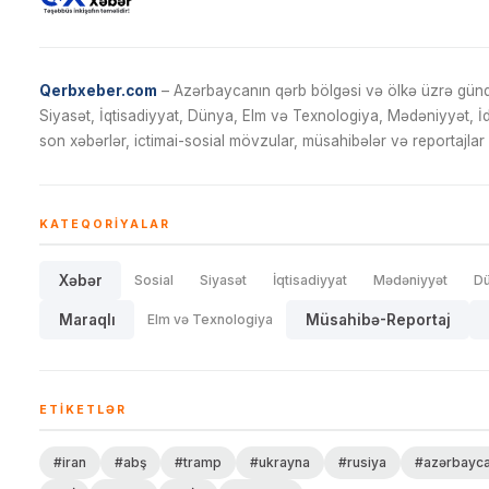
Qerbxeber.com
– Azərbaycanın qərb bölgəsi və ölkə üzrə gündə
Siyasət, İqtisadiyyat, Dünya, Elm və Texnologiya, Mədəniyyət, 
son xəbərlər, ictimai-sosial mövzular, müsahibələr və reportajlar 
KATEQORIYALAR
Xəbər
Sosial
Siyasət
İqtisadiyyat
Mədəniyyət
D
Maraqlı
Elm və Texnologiya
Müsahibə-Reportaj
ETIKETLƏR
#iran
#abş
#tramp
#ukrayna
#rusiya
#azərbayc