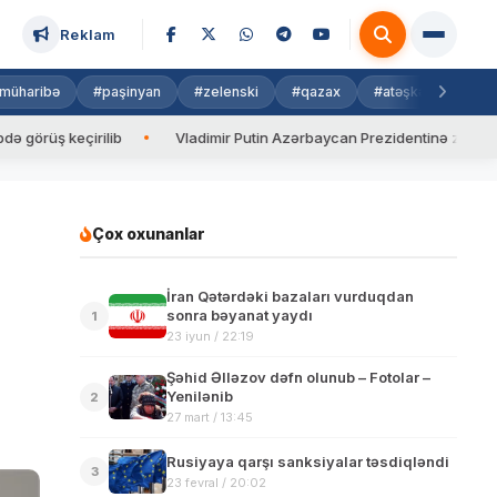
Reklam
müharibə
#paşinyan
#zelenski
#qazax
#atəşkəs
#isra
ş keçirilib
Vladimir Putin Azərbaycan Prezidentinə zəng edib
Çox oxunanlar
İran Qətərdəki bazaları vurduqdan
sonra bəyanat yaydı
1
23 iyun / 22:19
Şəhid Əlləzov dəfn olunub – Fotolar –
Yenilənib
2
27 mart / 13:45
Rusiyaya qarşı sanksiyalar təsdiqləndi
3
23 fevral / 20:02