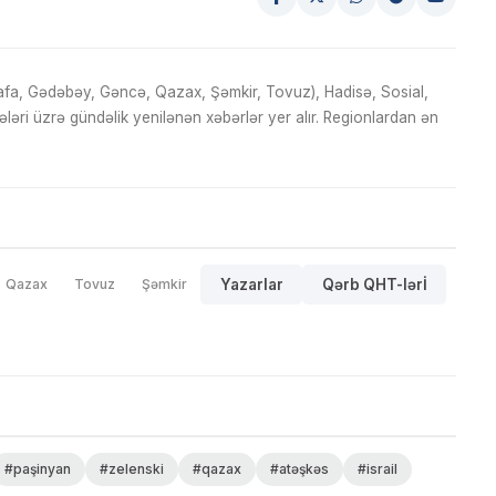
fa, Gədəbəy, Gəncə, Qazax, Şəmkir, Tovuz), Hadisə, Sosial,
ri üzrə gündəlik yenilənən xəbərlər yer alır. Regionlardan ən
Qazax
Tovuz
Şəmkir
Yazarlar
Qərb QHT-lərİ
#paşinyan
#zelenski
#qazax
#atəşkəs
#israil