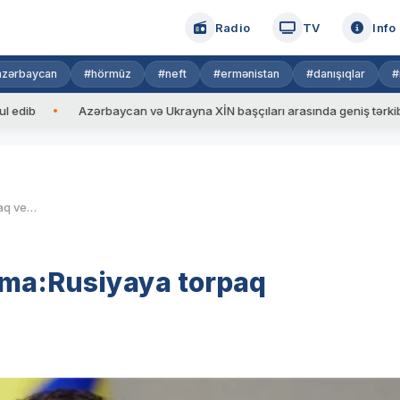
Radio
TV
Info
azərbaycan
#hörmüz
#neft
#ermənistan
#danışıqlar
#
Azərbaycan və Ukrayna XİN başçıları arasında geniş tərkibdə görü
Zelenskidən mühüm açıqlama:Rusiyaya torpaq verməyəciyik
ma:Rusiyaya torpaq