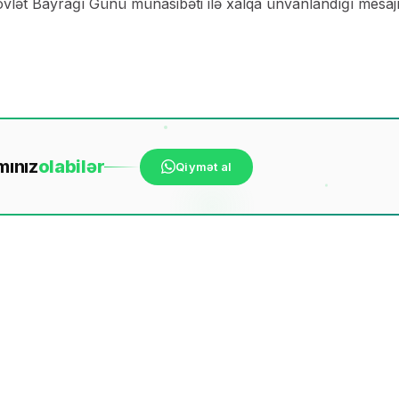
övlət Bayrağı Günü münasibəti ilə xalqa ünvanlandığı mesaj
mınız
ola
bilər
Qiymət al