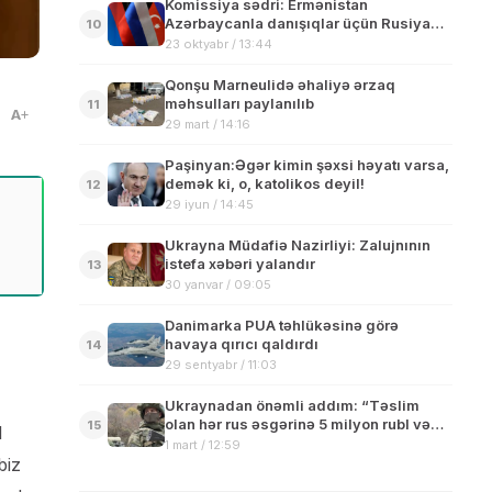
Komissiya sədri: Ermənistan
Azərbaycanla danışıqlar üçün Rusiya
10
platformasını boykot etmir
23 oktyabr / 13:44
Qonşu Marneulidə əhaliyə ərzaq
məhsulları paylanılıb
11
A
29 mart / 14:16
Paşinyan:Əgər kimin şəxsi həyatı varsa,
demək ki, o, katolikos deyil!
12
29 iyun / 14:45
Ukrayna Müdafiə Nazirliyi: Zalujnının
istefa xəbəri yalandır
13
30 yanvar / 09:05
Danimarka PUA təhlükəsinə görə
havaya qırıcı qaldırdı
14
29 sentyabr / 11:03
Ukraynadan önəmli addım: “Təslim
olan hər rus əsgərinə 5 milyon rubl və
15
l
tam amnistiya veriləcək” – RƏSMİ
1 mart / 12:59
AÇIQLAMA
biz