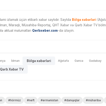
mi izləmək üçün etibarlı xəbər saytıdır. Saytda
Bölgə xəbərləri
(Ağsta
İdman, Maraqlı, Müsahibə-Reportaj, QHT Xəbər və Qərb Xəbər TV bölmələ
ilə aktual məlumatları
Qerbxeber.com
-da izləyin.
ünya
İdman
Bölgə xəbərləri
Ağstafa
Gəncə
Gədəbəy
Qərb Xəbər TV
an
#hörmüz
#neft
#ermənistan
#danışıqlar
#müharibə