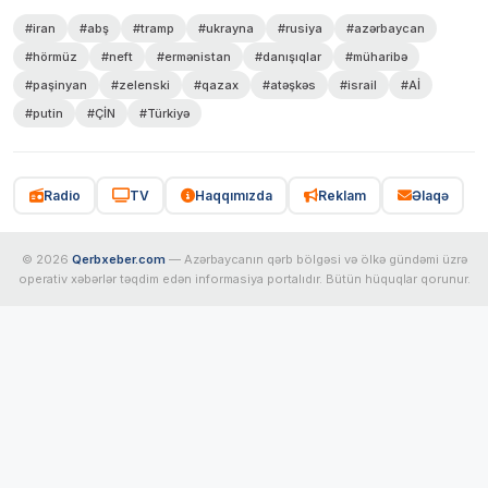
#iran
#abş
#tramp
#ukrayna
#rusiya
#azərbaycan
#hörmüz
#neft
#ermənistan
#danışıqlar
#müharibə
#paşinyan
#zelenski
#qazax
#atəşkəs
#israil
#Aİ
#putin
#ÇİN
#Türkiyə
Radio
TV
Haqqımızda
Reklam
Əlaqə
© 2026
Qerbxeber.com
— Azərbaycanın qərb bölgəsi və ölkə gündəmi üzrə
operativ xəbərlər təqdim edən informasiya portalıdır. Bütün hüquqlar qorunur.