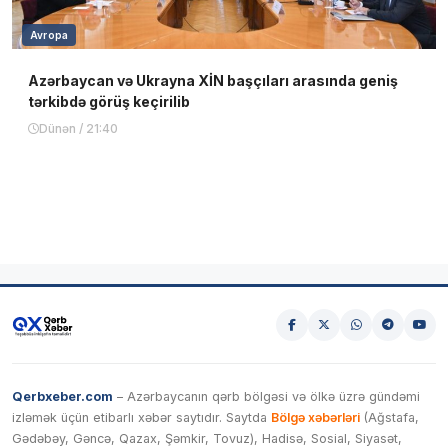
Avropa
Azərbaycan və Ukrayna XİN başçıları arasında geniş
tərkibdə görüş keçirilib
Dünən / 21:40
Qerbxeber.com
– Azərbaycanın qərb bölgəsi və ölkə üzrə gündəmi
izləmək üçün etibarlı xəbər saytıdır. Saytda
Bölgə xəbərləri
(Ağstafa,
Gədəbəy, Gəncə, Qazax, Şəmkir, Tovuz), Hadisə, Sosial, Siyasət,