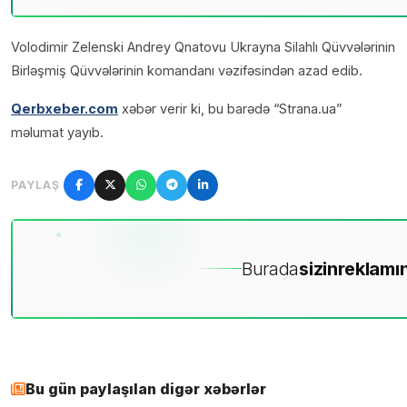
Volodimir Zelenski Andrey Qnatovu Ukrayna Silahlı Qüvvələrinin
Birləşmiş Qüvvələrinin komandanı vəzifəsindən azad edib.
Qerbxeber.com
xəbər verir ki, bu barədə “Strana.ua”
məlumat yayıb.
PAYLAŞ
Burada
sizin
reklamın
Bu gün paylaşılan digər xəbərlər