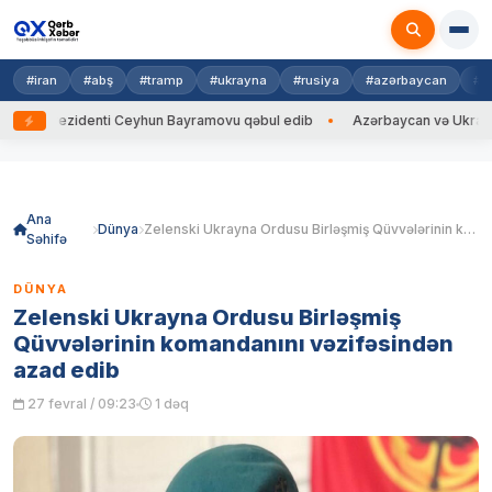
#iran
#abş
#tramp
#ukrayna
#rusiya
#azərbaycan
#h
 Prezidenti Ceyhun Bayramovu qəbul edib
Azərbaycan və Ukrayna XİN ba
Skip
to
content
Ana
Dünya
Zelenski Ukrayna Ordusu Birləşmiş Qüvvələrinin komandanını vəzifəsindən azad edib
Səhifə
DÜNYA
Zelenski Ukrayna Ordusu Birləşmiş
Qüvvələrinin komandanını vəzifəsindən
azad edib
27 fevral / 09:23
1 dəq