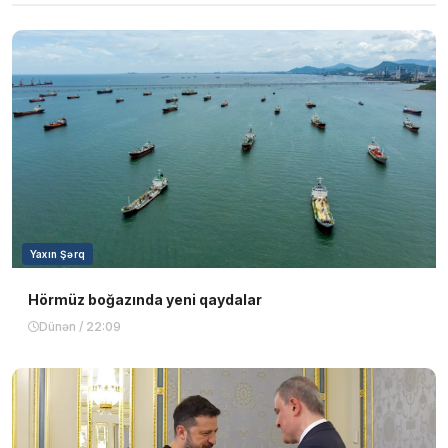
Yaxın Şərq
Hörmüz boğazında yeni qaydalar
Dünən / 22:09