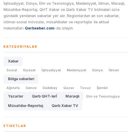
İqtisadiyyat, Dünya, Elm və Texnologiya, Mədəniyyət, İdman, Maraqlı,
Müsahibə-Reportaj, QHT Xəbər və Qərb Xəbər TV bölmələri üzrə
gündəlik yenilənən xəbərlər yer alır. Regionlardan ən son xəbərlər,
ictimai-sosial mövzular, müsahibələr və reportajlar ilə aktual
məlumatları
Qerbxeber.com
-da izləyin.
KATEQORIYALAR
Xəbər
Sosial
Siyasət
İqtisadiyyat
Mədəniyyət
Dünya
İdman
Bölgə xəbərləri
Ağstafa
Gəncə
Gədəbəy
Qazax
Tovuz
Şəmkir
Yazarlar
Qərb QHT-lərİ
Maraqlı
Elm və Texnologiya
Müsahibə-Reportaj
Qərb Xəbər TV
ETIKETLƏR