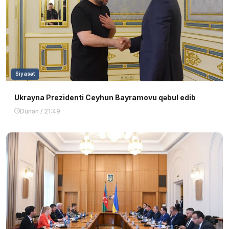
Siyasət
Ukrayna Prezidenti Ceyhun Bayramovu qəbul edib
Dünən / 21:49