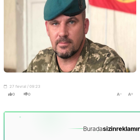
27 fevral / 09:23
0
0
A
A
Burada
sizin
reklamın