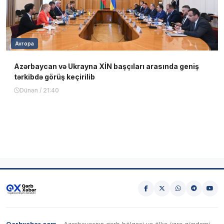
Avropa
Azərbaycan və Ukrayna XİN başçıları arasında geniş
tərkibdə görüş keçirilib
Dünən / 21:40