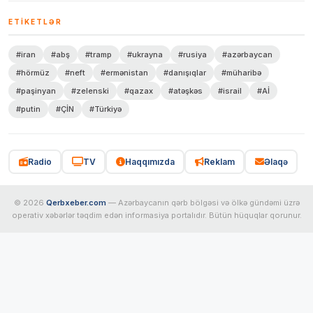
ETIKETLƏR
#iran
#abş
#tramp
#ukrayna
#rusiya
#azərbaycan
#hörmüz
#neft
#ermənistan
#danışıqlar
#müharibə
#paşinyan
#zelenski
#qazax
#atəşkəs
#israil
#Aİ
#putin
#ÇİN
#Türkiyə
Radio
TV
Haqqımızda
Reklam
Əlaqə
© 2026
Qerbxeber.com
— Azərbaycanın qərb bölgəsi və ölkə gündəmi üzrə
operativ xəbərlər təqdim edən informasiya portalıdır. Bütün hüquqlar qorunur.