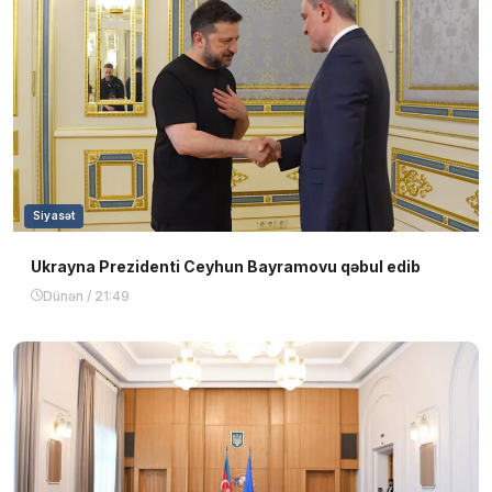
Siyasət
Ukrayna Prezidenti Ceyhun Bayramovu qəbul edib
Dünən / 21:49