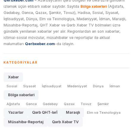
Qerbxeber.com
– Azərbaycanın qərb bölgəsi və ölkə üzrə gündəmi
izləmək üçün etibarlı xəbər saytıdır. Saytda
Bölgə xəbərləri
(Ağstafa,
Gədəbəy, Gəncə, Qazax, Şəmkir, Tovuz), Hadisə, Sosial, Siyasət,
İqtisadiyyat, Dünya, Elm və Texnologiya, Mədəniyyət, İdman, Maraqlı,
Müsahibə-Reportaj, QHT Xəbər və Qərb Xəbər TV bölmələri üzrə
gündəlik yenilənən xəbərlər yer alır. Regionlardan ən son xəbərlər,
ictimai-sosial mövzular, müsahibələr və reportajlar ilə aktual
məlumatları
Qerbxeber.com
-da izləyin.
KATEQORIYALAR
Xəbər
Sosial
Siyasət
İqtisadiyyat
Mədəniyyət
Dünya
İdman
Bölgə xəbərləri
Ağstafa
Gəncə
Gədəbəy
Qazax
Tovuz
Şəmkir
Yazarlar
Qərb QHT-lərİ
Maraqlı
Elm və Texnologiya
Müsahibə-Reportaj
Qərb Xəbər TV