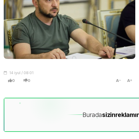
14 iyul / 08:01
0
0
A
A
Burada
sizin
reklamın