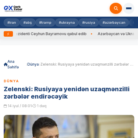
#iran
#abş
#tramp
#ukrayna
#rusiya
#azərbaycan
#h
rezidenti Ceyhun Bayramovu qəbul edib
Azərbaycan və Ukrayna XİN baş
Skip
to
content
Ana
Dünya
Zelenski: Rusiyaya yenidən uzaqmənzilli zərbələr endirəcəyik
Səhifə
DÜNYA
Zelenski: Rusiyaya yenidən uzaqmənzilli
zərbələr endirəcəyik
14 iyul / 08:01
1 dəq