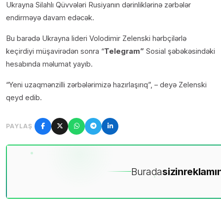
Ukrayna Silahlı Qüvvələri Rusiyanın dərinliklərinə zərbələr
endirməyə davam edəcək.
Bu barədə Ukrayna lideri Volodimir Zelenski hərbçilərlə
keçirdiyi müşavirədən sonra “
Telegram”
Sosial şəbəkəsindəki
hesabında məlumat yayıb.
“Yeni uzaqmənzilli zərbələrimizə hazırlaşırıq”, – deyə Zelenski
qeyd edib.
PAYLAŞ
Burada
sizin
reklamın