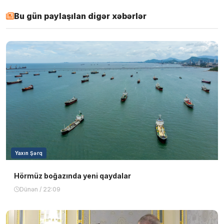
Bu gün paylaşılan digər xəbərlər
Yaxın Şərq
Hörmüz boğazında yeni qaydalar
Dünən / 22:09