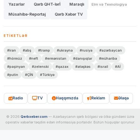
Yazarlar
Qərb QHT-lərİ
Maraqlı
Elm və Texnologiya
Müsahibə-Reportaj
Qərb Xəbər TV
ETIKETLƏR
#iran
#abş
#tramp
#ukrayna
#rusiya
#azərbaycan
#hörmüz
#neft
#ermənistan
#danışıqlar
#müharibə
#paşinyan
#zelenski
#qazax
#atəşkəs
#israil
#Aİ
#putin
#ÇİN
#Türkiyə
Radio
TV
Haqqımızda
Reklam
Əlaqə
© 2026
Qerbxeber.com
— Azərbaycanın qərb bölgəsi və ölkə gündəmi üzrə
operativ xəbərlər təqdim edən informasiya portalıdır. Bütün hüquqlar qorunur.