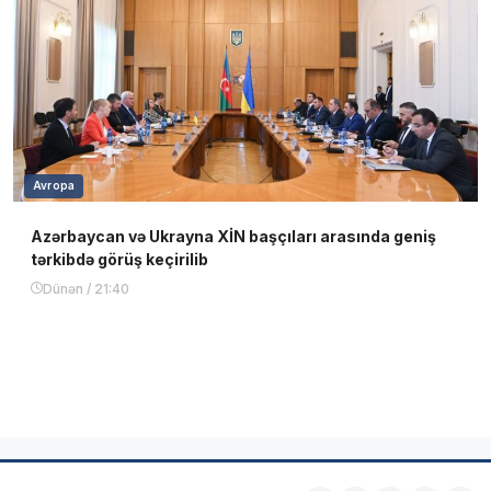
Avropa
Azərbaycan və Ukrayna XİN başçıları arasında geniş
tərkibdə görüş keçirilib
Dünən / 21:40