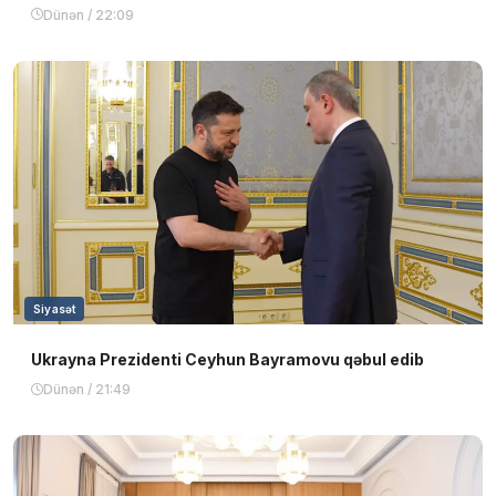
Dünən / 22:09
Siyasət
Ukrayna Prezidenti Ceyhun Bayramovu qəbul edib
Dünən / 21:49