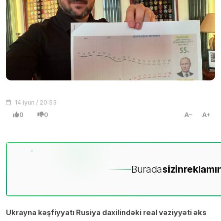
14 iyun / 20:53
0
0
A
A
Burada
sizin
reklamın
Ukrayna kəşfiyyatı Rusiya daxilindəki real vəziyyəti əks