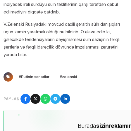
indiyədək irəli sürdüyü sülh təkliflərinin qarşı tərəfdən qəbul
edilmədiyini diqqətə çatdırıb.
V.Zelenski Rusiyadakı mövcud daxili şəraitin sülh danışıqları
üçün zəmin yaratmalı olduğunu bildirib. O əlavə edib ki,
gələcəkdə tendensiyaların dəyişməməsi sülh sazişinin fərqli
şərtlərlə və fərqli idarəçilik dövründə imzalanması zərurətini
yarada bilər.
#Putinin sənədləri
#zelenski
PAYLAŞ
Burada
sizin
reklamın