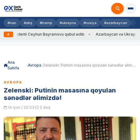
#iran
#abş
#tramp
#ukrayna
#rusiya
#azərbaycan
#h
zidenti Ceyhun Bayramovu qəbul edib
Azərbaycan və Ukrayna XİN başçıl
Skip
to
content
Ana
Avropa
Zelenski: Putinin masasına qoyulan sənədlər əlimizdə!
Səhifə
AVROPA
Zelenski: Putinin masasına qoyulan
sənədlər əlimizdə!
14 iyun / 20:53
2 dəq