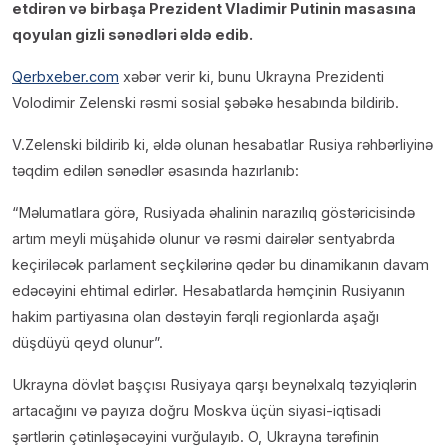
etdirən və birbaşa Prezident Vladimir Putinin masasına
qoyulan gizli sənədləri əldə edib.
Qerbxeber.com
xəbər verir ki, bunu Ukrayna Prezidenti
Volodimir Zelenski rəsmi sosial şəbəkə hesabında bildirib.
V.Zelenski bildirib ki, əldə olunan hesabatlar Rusiya rəhbərliyinə
təqdim edilən sənədlər əsasında hazırlanıb:
“Məlumatlara görə, Rusiyada əhalinin narazılıq göstəricisində
artım meyli müşahidə olunur və rəsmi dairələr sentyabrda
keçiriləcək parlament seçkilərinə qədər bu dinamikanın davam
edəcəyini ehtimal edirlər. Hesabatlarda həmçinin Rusiyanın
hakim partiyasına olan dəstəyin fərqli regionlarda aşağı
düşdüyü qeyd olunur”.
Ukrayna dövlət başçısı Rusiyaya qarşı beynəlxalq təzyiqlərin
artacağını və payıza doğru Moskva üçün siyasi-iqtisadi
şərtlərin çətinləşəcəyini vurğulayıb. O, Ukrayna tərəfinin