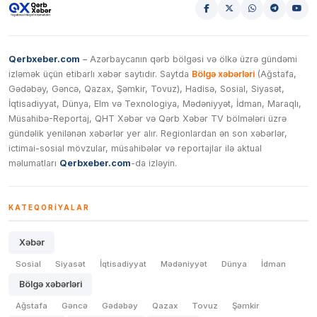
Qerbxeber.com
– Azərbaycanın qərb bölgəsi və ölkə üzrə gündəmi
izləmək üçün etibarlı xəbər saytıdır. Saytda
Bölgə xəbərləri
(Ağstafa,
Gədəbəy, Gəncə, Qazax, Şəmkir, Tovuz), Hadisə, Sosial, Siyasət,
İqtisadiyyat, Dünya, Elm və Texnologiya, Mədəniyyət, İdman, Maraqlı,
Müsahibə-Reportaj, QHT Xəbər və Qərb Xəbər TV bölmələri üzrə
gündəlik yenilənən xəbərlər yer alır. Regionlardan ən son xəbərlər,
ictimai-sosial mövzular, müsahibələr və reportajlar ilə aktual
məlumatları
Qerbxeber.com
-da izləyin.
KATEQORIYALAR
Xəbər
Sosial
Siyasət
İqtisadiyyat
Mədəniyyət
Dünya
İdman
Bölgə xəbərləri
Ağstafa
Gəncə
Gədəbəy
Qazax
Tovuz
Şəmkir