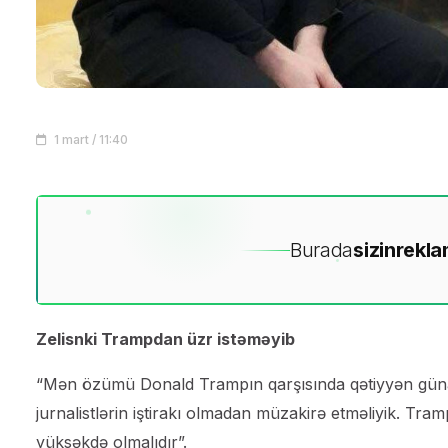
1 mart / 11:40
Burada
sizin
rekla
Zelisnki Trampdan üzr istəməyib
“Mən özümü Donald Trampın qarşısında qətiyyən güna
jurnalistlərin iştirakı olmadan müzakirə etməliyik. Tr
yüksəkdə olmalıdır”.