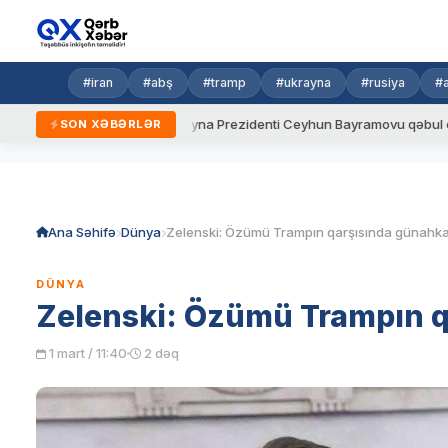
#iran
#abş
#tramp
#ukrayna
#rusiya
#
 qaydalar
Ukrayna Prezidenti Ceyhun Bayramovu qəbul edib
SON XƏBƏRLƏR
Skip
to
content
Ana Səhifə
Dünya
DÜNYA
Zelenski: Özümü Trampın 
1 mart / 11:40
2 dəq