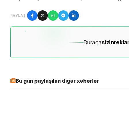
PAYLAŞ
Burada
sizin
rekla
Bu gün paylaşılan digər xəbərlər