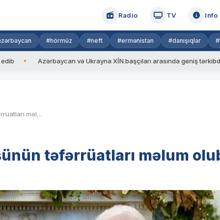
Radio
TV
Info
azərbaycan
#hörmüz
#neft
#ermənistan
#danışıqlar
#
Azərbaycan və Ukrayna XİN başçıları arasında geniş tərkibdə görüş ke
Zelenski ilə Baydenin görüşünün təfərrüatları məlum olub
şünün təfərrüatları məlum olu