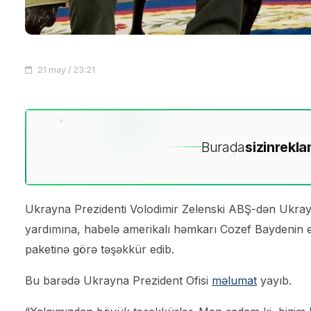
21 may / 23:21
Burada
sizin
rekla
Ukrayna Prezidenti Volodimir Zelenski ABŞ-dən Ukrayn
yardımına, habelə amerikalı həmkarı Cozef Baydenin el
paketinə görə təşəkkür edib.
Bu barədə Ukrayna Prezident Ofisi
məlumat
yayıb.