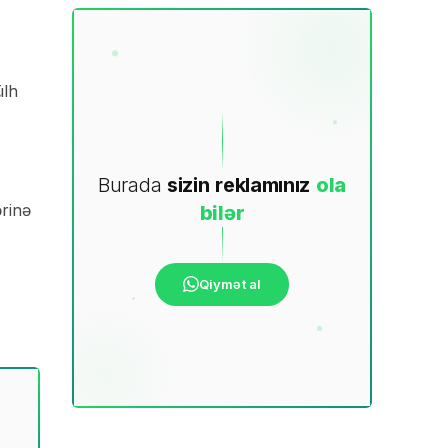
ülh
Burada
sizin
reklamınız
ola
ərinə
bilər
Qiymət al