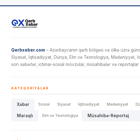
Qerbxeber.com
– Azərbaycanın qərb bölgəsi və ölkə üzrə gündə
Siyasət, İqtisadiyyat, Dünya, Elm və Texnologiya, Mədəniyyət, 
son xəbərlər, ictimai-sosial mövzular, müsahibələr və reportajlar 
KATEQORIYALAR
Xəbər
Sosial
Siyasət
İqtisadiyyat
Mədəniyyət
D
Maraqlı
Elm və Texnologiya
Müsahibə-Reportaj