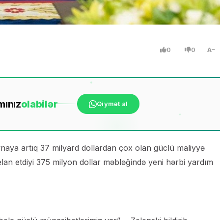
0
0
A
mınız
ola
bilər
Qiymət al
aya artıq 37 milyard dollardan çox olan güclü maliyyə
an etdiyi 375 milyon dollar məbləğində yeni hərbi yardım