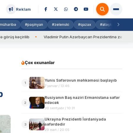
Reklam
müharibə
#paşinyan
#zelenski
#qazax
#atəşkəs
#isra
çirilib
Vladimir Putin Azərbaycan Prezidentinə zəng edib
Çox oxunanlar
Yunis Səfərovun məhkəməsi başlayıb
1
7 yanvar / 13:46
b
Rusiyanın Baş naziri Ermənistana səfər
edəcək
2
30 sentyabr / 10:31
Ukrayna Prezidenti İordaniyada
səfərdədir
3
29 mart / 20:05