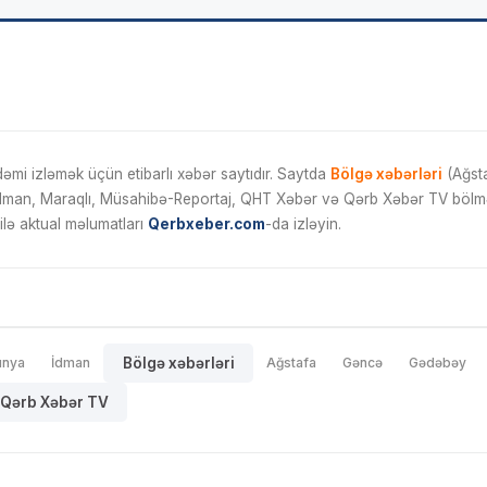
mi izləmək üçün etibarlı xəbər saytıdır. Saytda
Bölgə xəbərləri
(Ağsta
İdman, Maraqlı, Müsahibə-Reportaj, QHT Xəbər və Qərb Xəbər TV bölmələ
ilə aktual məlumatları
Qerbxeber.com
-da izləyin.
ünya
İdman
Bölgə xəbərləri
Ağstafa
Gəncə
Gədəbəy
Qərb Xəbər TV