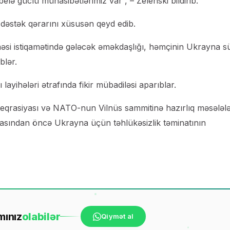
lə güclü münasibətlərimiz var”, – Zelenski bildirib.
 dəstək qərarını xüsusən qeyd edib.
lməsi istiqamətində gələcək əməkdaşlığı, həmçinin Ukrayna s
blər.
yihələri ətrafında fikir mübadiləsi aparıblar.
teqrasiyası və NATO-nun Vilnüs sammitinə hazırlıq məsələl
masından öncə Ukrayna üçün təhlükəsizlik təminatının
mınız
ola
bilər
Qiymət al