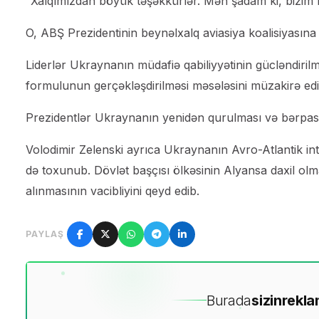
“Xalqımızdan böyük təşəkkürlər. Mən şadam ki, bizim be
O, ABŞ Prezidentinin beynəlxalq aviasiya koalisiyasına
Liderlər Ukraynanın müdafiə qabiliyyətinin gücləndiri
formulunun gerçəkləşdirilməsi məsələsini müzakirə edi
Prezidentlər Ukraynanın yenidən qurulması və bərpası la
Volodimir Zelenski ayrıca Ukraynanın Avro-Atlantik in
də toxunub. Dövlət başçısı ölkəsinin Alyansa daxil ol
alınmasının vacibliyini qeyd edib.
PAYLAŞ
Burada
sizin
rekla