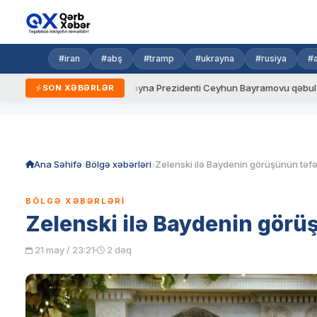
#iran
#abş
#tramp
#ukrayna
#rusiya
#
 qaydalar
Ukrayna Prezidenti Ceyhun Bayramovu qəbul edib
SON XƏBƏRLƏR
Skip
to
content
Ana Səhifə
Bölgə xəbərləri
BÖLGƏ XƏBƏRLƏRI
Zelenski ilə Baydenin görü
21 may / 23:21
2 dəq