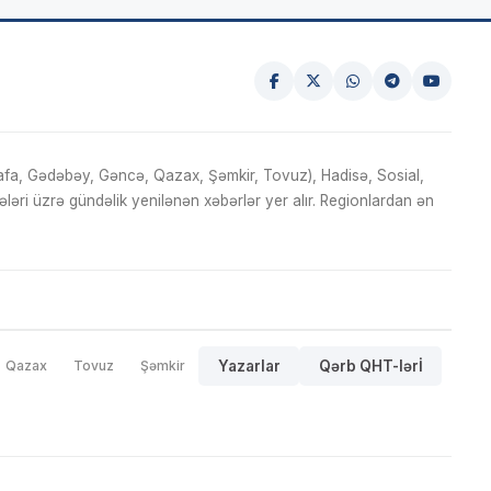
fa, Gədəbəy, Gəncə, Qazax, Şəmkir, Tovuz), Hadisə, Sosial,
ri üzrə gündəlik yenilənən xəbərlər yer alır. Regionlardan ən
Qazax
Tovuz
Şəmkir
Yazarlar
Qərb QHT-lərİ