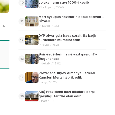
yoluxanların sayı 1000-i keçib
10
29 oktyabr / 15:48
Mart ayı üçün nazirlərin qəbul cədvəli –
SİYAHI
11
A
21 fevral / 15:51
DYP əlverişsiz hava şəraiti ilə bağlı
sürücülərə müraciət edib
12
17 fevral / 16:21
Əsir əsgərlərimiz nə vaxt qayıdır? –
Əsgər anası
13
11 dekabr / 15:02
Prezident Əliyev Almanya Federal
Kansleri Mertsi təbrik edib
14
9 may / 16:25
ABŞ Prezidenti bəzi ölkələrə qarşı
qarşılıqlı tariflər elan edib
15
5 mart / 09:06