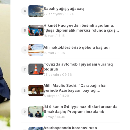
Sabah yağış yağacaq
4
22 sentyabr / 13:24
Hikmət Hacıyevdən önəmli açıqlama:
“Şuşa diplomatik mərkəz rolunda çıxış
5
edir”
18 mart / 13:15
Ali məktəblərə ərizə qəbulu başladı
6
15 mart / 11:08
Tovuzda avtomobil piyadanı vuraraq
öldürüb
7
25 dekabr / 09:36
Milli Məclis Sədri: “Qarabağın hər
yerində Azərbaycan bayrağı
8
dalğalanacaq”
6 oktyabr / 11:29
İki ölkənin Ədliyyə nazirlikləri arasında
Əməkdaşlıq Proqramı imzalanıb
9
31 may / 10:30
Azərbaycanda koronavirusa