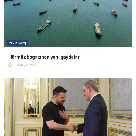
Yaxın Şərq
Hörmüz boğazında yeni qaydalar
Dünən / 22:09