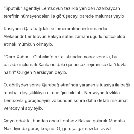
“Sputnik” agentliyi Lentsovun tezliklə yenidən Azərbaycan
tərəfinin nümayəndələri ilə görüşəcəyi barədə məlumat yayıb
Rusiyanın Qarabağdakı sülhməramlılarının komandanı
Aleksandr Lentsovun Bakıya səfəri zamanı uğurlu nəticə əldə
etmək mümkün olmayıb.
“Qərb Xəbər” “Globalinfo.az”a istinadən xəbər verir ki, bu
barədə məlumatı Xankəndidəki qanunsuz rejimin saxta “dövlət
naziri” Qurgen Nersisyan deyib.
O, görüşdən sonra Qarabağ ətrafında yaranan situasiya ilə bağlı
müsbət dəyişiklikliyin olmadığını bildirib. Nersisyan tezliklə
Lentsovla görüşəcəyini və bundan sonra daha detallı məlumat
verəcəyini söyləyib.
Qeyd edək ki, bundan öncə Lentsov Bakıya gələrək Müdafiə
Nazirliyində görüş keçirib. O, görüşə gəlməzdən əvvəl