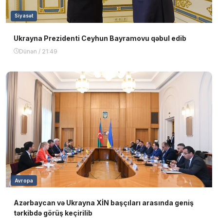
Siyasət
Ukrayna Prezidenti Ceyhun Bayramovu qəbul edib
Dünən / 21:49
Avropa
Azərbaycan və Ukrayna XİN başçıları arasında geniş
tərkibdə görüş keçirilib