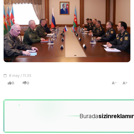
8 may / 11:35
0
0
A
A
Burada
sizin
reklamın