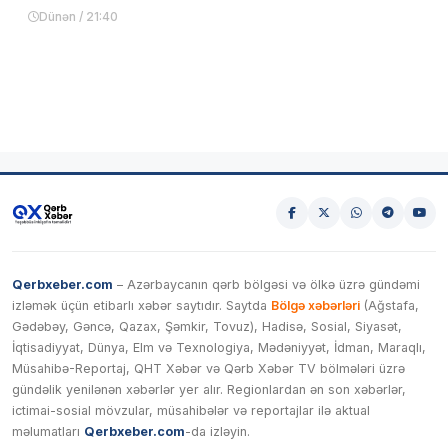
Dünən / 21:40
Qerbxeber.com
– Azərbaycanın qərb bölgəsi və ölkə üzrə gündəmi
izləmək üçün etibarlı xəbər saytıdır. Saytda
Bölgə xəbərləri
(Ağstafa,
Gədəbəy, Gəncə, Qazax, Şəmkir, Tovuz), Hadisə, Sosial, Siyasət,
İqtisadiyyat, Dünya, Elm və Texnologiya, Mədəniyyət, İdman, Maraqlı,
Müsahibə-Reportaj, QHT Xəbər və Qərb Xəbər TV bölmələri üzrə
gündəlik yenilənən xəbərlər yer alır. Regionlardan ən son xəbərlər,
ictimai-sosial mövzular, müsahibələr və reportajlar ilə aktual
məlumatları
Qerbxeber.com
-da izləyin.