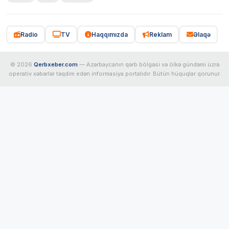
Radio
TV
Haqqımızda
Reklam
Əlaqə
© 2026
Qerbxeber.com
— Azərbaycanın qərb bölgəsi və ölkə gündəmi üzrə
operativ xəbərlər təqdim edən informasiya portalıdır. Bütün hüquqlar qorunur.