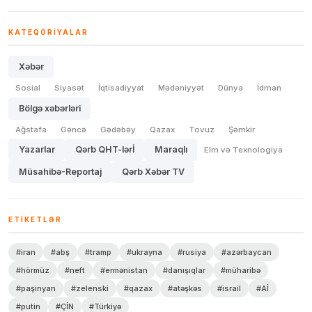
KATEQORIYALAR
Xəbər
Sosial
Siyasət
İqtisadiyyat
Mədəniyyət
Dünya
İdman
Bölgə xəbərləri
Ağstafa
Gəncə
Gədəbəy
Qazax
Tovuz
Şəmkir
Yazarlar
Qərb QHT-lərİ
Maraqlı
Elm və Texnologiya
Müsahibə-Reportaj
Qərb Xəbər TV
ETIKETLƏR
#iran
#abş
#tramp
#ukrayna
#rusiya
#azərbaycan
#hörmüz
#neft
#ermənistan
#danışıqlar
#müharibə
#paşinyan
#zelenski
#qazax
#atəşkəs
#israil
#Aİ
#putin
#ÇİN
#Türkiyə