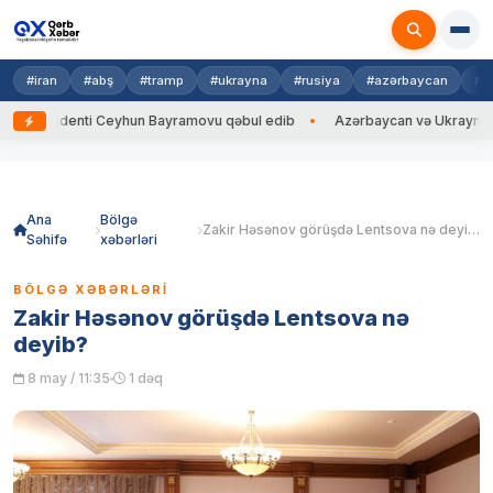
#iran
#abş
#tramp
#ukrayna
#rusiya
#azərbaycan
#h
identi Ceyhun Bayramovu qəbul edib
Azərbaycan və Ukrayna XİN başçıl
Skip
to
content
Ana
Bölgə
Zakir Həsənov görüşdə Lentsova nə deyib?
Səhifə
xəbərləri
BÖLGƏ XƏBƏRLƏRI
Zakir Həsənov görüşdə Lentsova nə
deyib?
8 may / 11:35
1 dəq