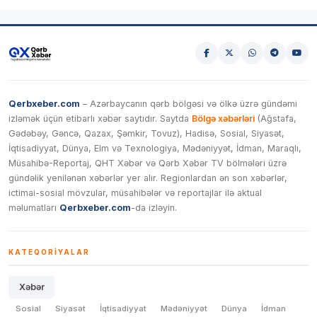
Qerbxeber.com
– Azərbaycanın qərb bölgəsi və ölkə üzrə gündəmi
izləmək üçün etibarlı xəbər saytıdır. Saytda
Bölgə xəbərləri
(Ağstafa,
Gədəbəy, Gəncə, Qazax, Şəmkir, Tovuz), Hadisə, Sosial, Siyasət,
İqtisadiyyat, Dünya, Elm və Texnologiya, Mədəniyyət, İdman, Maraqlı,
Müsahibə-Reportaj, QHT Xəbər və Qərb Xəbər TV bölmələri üzrə
gündəlik yenilənən xəbərlər yer alır. Regionlardan ən son xəbərlər,
ictimai-sosial mövzular, müsahibələr və reportajlar ilə aktual
məlumatları
Qerbxeber.com
-da izləyin.
KATEQORIYALAR
Xəbər
Sosial
Siyasət
İqtisadiyyat
Mədəniyyət
Dünya
İdman