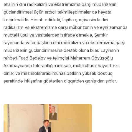
əhalinin dini radikalizm və ekstremizmə qarşı mübarizənin
gücləndirilməsi üçün ardıcıl təkmilləşdirmələr də həyata
keçirilməlidir. Hesab edirik ki, layihə çərçivəsində dini
radikalizm və ekstremizmə qarşı mübarizənin və eyni zamanda
müxtəlif üsul və vasitələrdən istifadə etməklə, Şəmkir
rayonunda vətəndaşların dini radikalizm və ekstremizmə qarşı
mübarizənin gücləndirilməsinə dəstək oluna bilər. Layihənin
rəhbəri Fuad Bədəlov və təlimçisi Məhərrəm Göyüşoğlu
Azərbaycanda tolerantlığın inkişafı, multikultural həyat tərzi,
dinlər və məzhəblərarası münasibətlərin yüksək dostluq
şəraitində inkişafına göstərilən diqqətdən geniş danışıblar.