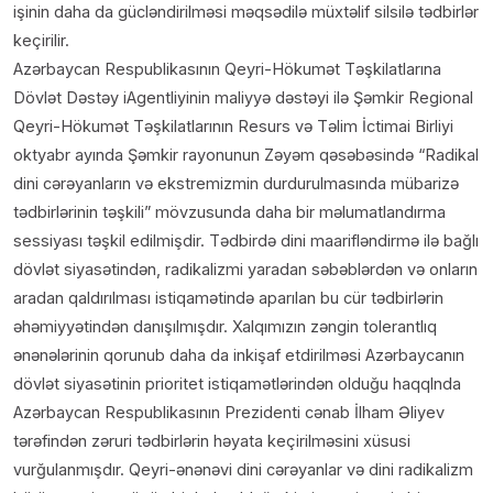
işinin daha da gücləndirilməsi məqsədilə müxtəlif silsilə tədbirlər
keçirilir.
Azərbaycan Respublikasının Qeyri-Hökumət Təşkilatlarına
Dövlət Dəstəy iAgentliyinin maliyyə dəstəyi ilə Şəmkir Regional
Qeyri-Hökumət Təşkilatlarının Resurs və Təlim İctimai Birliyi
oktyabr ayında Şəmkir rayonunun Zəyəm qəsəbəsində “Radikal
dini cərəyanların və ekstremizmin durdurulmasında mübarizə
tədbirlərinin təşkili” mövzusunda daha bir məlumatlandırma
sessiyası təşkil edilmişdir. Tədbirdə dini maarifləndirmə ilə bağlı
dövlət siyasətindən, radikalizmi yaradan səbəblərdən və onların
aradan qaldırılması istiqamətində aparılan bu cür tədbirlərin
əhəmiyyətindən danışılmışdır. Xalqımızın zəngin tolerantlıq
ənənələrinin qorunub daha da inkişaf etdirilməsi Azərbaycanın
dövlət siyasətinin prioritet istiqamətlərindən olduğu haqqlnda
Azərbaycan Respublikasının Prezidenti cənab İlham Əliyev
tərəfindən zəruri tədbirlərin həyata keçirilməsini xüsusi
vurğulanmışdır. Qeyri-ənənəvi dini cərəyanlar və dini radikalizm