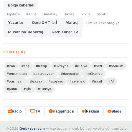
Bölgə xəbərləri
Ağstafa
Gəncə
Gədəbəy
Qazax
Tovuz
Şəmkir
Yazarlar
Qərb QHT-lərİ
Maraqlı
Elm və Texnologiya
Müsahibə-Reportaj
Qərb Xəbər TV
ETIKETLƏR
#iran
#abş
#tramp
#ukrayna
#rusiya
#neft
#hörmüz
#ermənistan
#azərbaycan
#danışıqlar
#müharibə
#paşinyan
#qazax
#atəşkəs
#zelenski
#israil
#Aİ
#putin
#ÇİN
#Türkiyə
Radio
TV
Haqqımızda
Reklam
Əlaqə
© 2026
Qerbxeber.com
— Azərbaycanın qərb bölgəsi və ölkə gündəmi üzrə