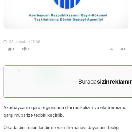
23 oktyabr / 15:08
0
0
A
A
Burada
sizin
reklamın
Azərbaycanın qərb regionunda dini radikalizm və ekstremizmə
qarşı mübarizə tədbiri keçirilib.
Ölkədə dini maarifləndirmə və milli-mənəvi dəyərlərin təbliği