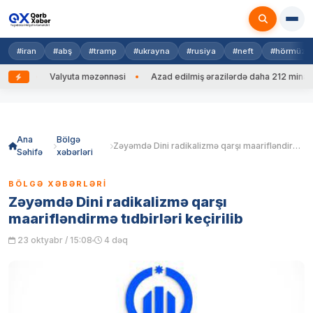
#iran
#abş
#tramp
#ukrayna
#rusiya
#neft
#hörmüz
Valyuta məzənnəsi
Azad edilmiş ərazilərdə daha 212 mina, 753 PHS 
Skip
to
content
Ana
Bölgə
Zəyəmdə Dini radikalizmə qarşı maarifləndirmə tıdbirləri keçirilib
Səhifə
xəbərləri
BÖLGƏ XƏBƏRLƏRI
Zəyəmdə Dini radikalizmə qarşı
maarifləndirmə tıdbirləri keçirilib
23 oktyabr / 15:08
4 dəq