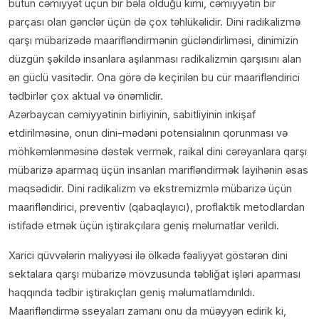
bütün cəmiyyət üçün bir bəla olduğu kimi, cəmiyyətin bir
parçası olan gənclər üçün də çox təhlükəlidir. Dini radikalizmə
qarşı mübarizədə maarifləndirmənin gücləndirliməsi, dinimizin
düzgün şəkildə insanlara aşılanması radikalizmin qarşısını alan
ən güclü vasitədir. Ona görə də keçirilən bu cür maarifləndirici
tədbirlər çox aktual və önəmlidir.
Azərbaycan cəmiyyətinin birliyinin, sabitliyinin inkişaf
etdirilməsinə, onun dini-mədəni potensialının qorunması və
möhkəmlənməsinə dəstək vermək, raikal dini cərəyanlara qarşı
mübarizə aparmaq üçün insanları marifləndirmək layihənin əsas
məqsədidir. Dini radikalizm və ekstremizmlə mübarizə üçün
maarifləndirici, preventiv (qabaqlayıcı), proflaktik metodlardan
istifadə etmək üçün iştirakçılara geniş məlumatlar verildi.
Xarici qüvvələrin maliyyəsi ilə ölkədə fəaliyyət göstərən dini
sektalara qarşı mübarizə mövzusunda təbliğat işləri aparması
haqqında tədbir iştirakıçları geniş məlumatlamdırıldı.
Maarifləndirmə sseyaları zamanı onu da müəyyən edirik ki,