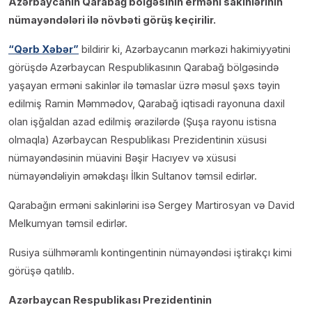
Azərbaycanın Qarabağ bölgəsinin erməni sakinlərinin
nümayəndələri ilə növbəti görüş keçirilir.
“Qərb Xəbər”
bildirir ki, Azərbaycanın mərkəzi hakimiyyətini
görüşdə Azərbaycan Respublikasının Qarabağ bölgəsində
yaşayan erməni sakinlər ilə təmaslar üzrə məsul şəxs təyin
edilmiş Ramin Məmmədov, Qarabağ iqtisadi rayonuna daxil
olan işğaldan azad edilmiş ərazilərdə (Şuşa rayonu istisna
olmaqla) Azərbaycan Respublikası Prezidentinin xüsusi
nümayəndəsinin müavini Bəşir Hacıyev və xüsusi
nümayəndəliyin əməkdaşı İlkin Sultanov təmsil edirlər.
Qarabağın erməni sakinlərini isə Sergey Martirosyan və David
Melkumyan təmsil edirlər.
Rusiya sülhməramlı kontingentinin nümayəndəsi iştirakçı kimi
görüşə qatılıb.
Azərbaycan Respublikası Prezidentinin