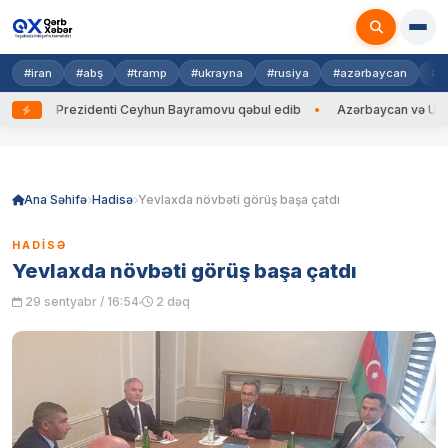
#iran
#abş
#tramp
#ukrayna
#rusiya
#azərbaycan
#h
ayna Prezidenti Ceyhun Bayramovu qəbul edib
Azərbaycan və Ukrayna X
Skip
to
content
Ana Səhifə
Hadisə
Yevlaxda növbəti görüş başa çatdı
HADISƏ
Yevlaxda növbəti görüş başa çatdı
29 sentyabr / 16:54
2 dəq