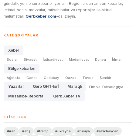
gündəlik yenilənən xəbərlər yer alır. Regionlardan ən son xəbərlər,
ictimai-sosial mövzular, müsahibələr və reportajlar ilə aktual
məlumatları
Qerbxeber.com
-da izləyin.
KATEQORIYALAR
Xəbər
Sosial
Siyasət
İqtisadiyyat
Mədəniyyət
Dünya
İdman
Bölgə xəbərləri
Ağstafa
Gəncə
Gədəbəy
Qazax
Tovuz
Şəmkir
Yazarlar
Qərb QHT-lərİ
Maraqlı
Elm və Texnologiya
Müsahibə-Reportaj
Qərb Xəbər TV
ETIKETLƏR
#iran
#abş
#tramp
#ukrayna
#rusiya
#azərbaycan