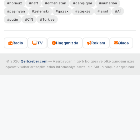
#hörmüz
#neft
#ermənistan
#danışıqlar
#müharibə
#paşinyan
#zelenski
#qazax
#atəşkəs
#israil
#Aİ
#putin
#ÇİN
#Türkiyə
Radio
TV
Haqqımızda
Reklam
Əlaqə
© 2026
Qerbxeber.com
— Azərbaycanın qərb bölgəsi və ölkə gündəmi üzrə
operativ xəbərlər təqdim edən informasiya portalıdır. Bütün hüquqlar qorunur.