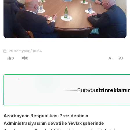
29 sentyabr / 16:54
0
0
A
A
Burada
sizin
reklamın
Azərbaycan Respublikası Prezidentinin
Administrasiyasının dəvəti ilə Yevlax şəhərində