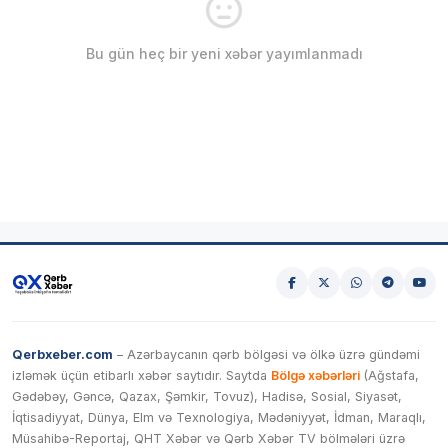
Bu gün heç bir yeni xəbər yayımlanmadı
Qerbxeber.com
– Azərbaycanın qərb bölgəsi və ölkə üzrə gündəmi
izləmək üçün etibarlı xəbər saytıdır. Saytda
Bölgə xəbərləri
(Ağstafa,
Gədəbəy, Gəncə, Qazax, Şəmkir, Tovuz), Hadisə, Sosial, Siyasət,
İqtisadiyyat, Dünya, Elm və Texnologiya, Mədəniyyət, İdman, Maraqlı,
Müsahibə-Reportaj, QHT Xəbər və Qərb Xəbər TV bölmələri üzrə