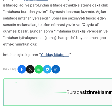
istifadəçi adı və parolundan istifadə etməklə sistemə daxil olub
“İmtahana buradan yazılın” düyməsini basmaq lazımdır. Açılan
səhifədə imtahan yeri seçilir. Sonra isə şəxsiyyəti təsdiq edən
sənədin məlumatları, telefon nömrəsi yazılır və “Qeydə al”
düyməsi basılır. Bundan sonra “İmtahana buraxılış vərəqəsi” və
“İmtahan iştirakçısının sağlamlığı haqqında” bəyannaməni çap
etmək mümkün olur.
İmtahan iştirakçısının “
Yaddaş kitabçası
”.
PAYLAŞ
Burada
sizin
reklamın