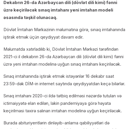
Dekabrın 26-da Azərbaycan dili (dövlət dili kimi) fənni
üzrə keçiriləcək sınaq imtahanı yeni imtahan modeli
əsasında təşkil olunacaq.
Dövlət İmtahan Mərkəzinin məlumatına görə, sınaq imtahanında
iştirak etmək üçün qeydiyyat davam edir.
Məlumatda xatırladılıb ki, Dövlət İmtahan Mərkəzi tərəfindən
2021-ci il dekabrın 26-da Azərbaycan dili (dövlət dili kimi) fənni
üzrə yeni imtahan modelinə uyğun sınaq imtahanı keçiriləcək.
Sınaq imtahanında iştirak etmək istəyənlər 16 dekabr saat
23:59-dək DİM-in internet saytında qeydiyyatdan keçə bilərlər.
Sınaq imtahanı 2020-ci ildə tətbiq edilməsi nəzərdə tutulan və
ictimaiyyətə elan edilən, lakin pandemiyaya görə həyata
keçirilməsi təxirə salınan imtahan modelinə uyğun keçiriləcək.
Burada abituriyentlərin dinləyib-anlama qabiliyyətləri də