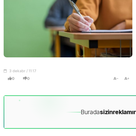
3 dekabr / 11:17
0
0
A
A
Burada
sizin
reklamın