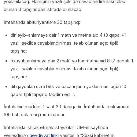
yoxlanılacaq. Həmçinin yazılı şəkildə cavablandırılması tələb
olunan 3 tapşırıqdan istifadə olunacaq.
İmtahanda abituriyentlərə 30 tapşırıq:
dinləyib-anlamaya dair 1 mətn və mətnə aid 4 (3 qapalı+1
yazılı şəkildə cavablandırılması tələb olunan açıq tipli)
tapşırıq;
oxuyub anlamaya dair 2 mətn və hər mətnə aid 8 (7 qapalı+1
yazılı şəkildə cavablandırılması tələb olunan açıq tipli)
tapşırıq;
dil qaydaları üzrə bilik və bacarıqların yoxlanması üçün 10
qapalı tipli tapşırıq təqdim edilir.
İmtahanın müddəti 1 saat 30 dəqiqədir. İmtahanda maksimum
100 bal toplamaq mümkündür.
İmtahanda iştirak etmək istəyənlər DİM-in saytında
yerləşdirilən
qeydiyyat linki
vasitəsilə “Şəxsi kabinet”in