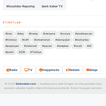
Müsahibə-Reportaj
Qərb Xəbər TV
ETIKETLƏR
#iran
#abş
#tramp
#ukrayna
#rusiya
#azərbaycan
#hörmüz
#neft
#ermənistan
#danışıqlar
#müharibə
#paşinyan
#zelenski
#qazax
#atəşkəs
#israil
#Aİ
#putin
#ÇİN
#Türkiyə
Radio
TV
Haqqımızda
Reklam
Əlaqə
© 2026
Qerbxeber.com
— Azərbaycanın qərb bölgəsi və ölkə gündəmi üzrə
operativ xəbərlər təqdim edən informasiya portalıdır. Bütün hüquqlar qorunur.