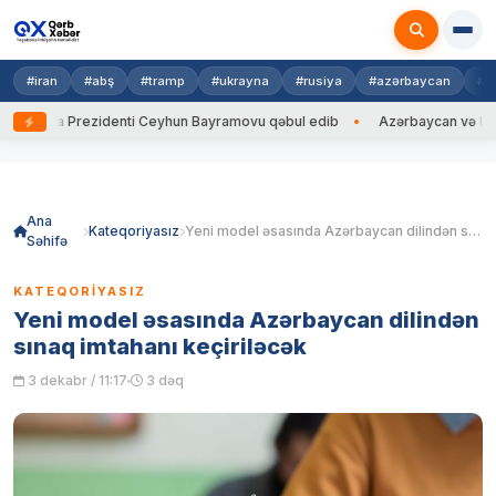
#iran
#abş
#tramp
#ukrayna
#rusiya
#azərbaycan
#h
ayna Prezidenti Ceyhun Bayramovu qəbul edib
Azərbaycan və Ukrayna X
Skip
to
content
Ana
Kateqoriyasız
Yeni model əsasında Azərbaycan dilindən sınaq imtahanı keçiriləcək
Səhifə
KATEQORIYASIZ
Yeni model əsasında Azərbaycan dilindən
sınaq imtahanı keçiriləcək
3 dekabr / 11:17
3 dəq