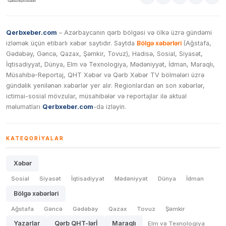
Qerbxeber.com
– Azərbaycanın qərb bölgəsi və ölkə üzrə gündəmi
izləmək üçün etibarlı xəbər saytıdır. Saytda
Bölgə xəbərləri
(Ağstafa,
Gədəbəy, Gəncə, Qazax, Şəmkir, Tovuz), Hadisə, Sosial, Siyasət,
İqtisadiyyat, Dünya, Elm və Texnologiya, Mədəniyyət, İdman, Maraqlı,
Müsahibə-Reportaj, QHT Xəbər və Qərb Xəbər TV bölmələri üzrə
gündəlik yenilənən xəbərlər yer alır. Regionlardan ən son xəbərlər,
ictimai-sosial mövzular, müsahibələr və reportajlar ilə aktual
məlumatları
Qerbxeber.com
-da izləyin.
KATEQORIYALAR
Xəbər
Sosial
Siyasət
İqtisadiyyat
Mədəniyyət
Dünya
İdman
Bölgə xəbərləri
Ağstafa
Gəncə
Gədəbəy
Qazax
Tovuz
Şəmkir
Yazarlar
Qərb QHT-lərİ
Maraqlı
Elm və Texnologiya