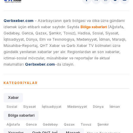
Qerbxeber.com
– Azərbaycanın qərb bölgəsi və ölkə üzrə gündəmi
izləmək üçün etibarlı xəbər saytıdır. Saytda
Bölgə xəbərləri
(Ağstafa,
Gədəbəy, Gəncə, Qazax, Şəmkir, Tovuz), Hadisə, Sosial, Siyasət,
İqtisadiyyat, Dünya, Elm və Texnologiya, Mədəniyyət, İdman, Maraqlı,
Müsahibə-Reportaj, QHT Xəbər və Qərb Xəbər TV bölmələri üzrə
gündəlik yenilənən xəbərlər yer alır. Regionlardan ən son xəbərlər,
ictimai-sosial mövzular, müsahibələr və reportajlar ilə aktual
məlumatları
Qerbxeber.com
-da izləyin.
KATEQORIYALAR
Xəbər
Sosial
Siyasət
İqtisadiyyat
Mədəniyyət
Dünya
İdman
Bölgə xəbərləri
Ağstafa
Gəncə
Gədəbəy
Qazax
Tovuz
Şəmkir
Yazarlar
Qərb QHT-lərİ
Maraqlı