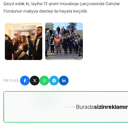
Qeyd edək ki, layihə 13 qrant müsabiqə çərçivəsində Gənclər
Fondunun maliyyə dəstəyi ilə həyata keçirilir.
PAYLAŞ
Burada
sizin
reklamın