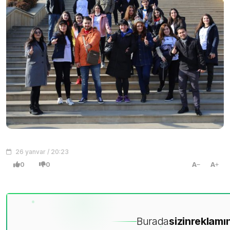
26 yanvar / 20:23
0
0
A
A
Burada
sizin
reklamın