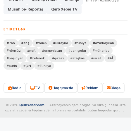
Elm və Texnologiya
Müsahibə-Reportaj
Qərb Xəbər TV
ETIKETLƏR
#iran
#abş
#tramp
#ukrayna
#rusiya
#azərbaycan
#hörmüz
#neft
#ermənistan
#danışıqlar
#müharibə
#paşinyan
#zelenski
#qazax
#atəşkəs
#israil
#Aİ
#putin
#ÇİN
#Türkiyə
Radio
TV
Haqqımızda
Reklam
Əlaqə
© 2026
Qerbxeber.com
— Azərbaycanın qərb bölgəsi və ölkə gündəmi üzrə
operativ xəbərlər təqdim edən informasiya portalıdır. Bütün hüquqlar qorunur.