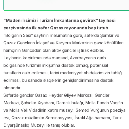
“Mədəni İrsimizi Turizm İmkanlarına çevirək” layihəsi
çərçivəsində ilk səfər Qazax rayonunda baş tutub.
“Bölgənin Səsi” saytının məlumatına görə, səfərdə Şəmkir və
Qazax Gənclərin İnkişaf və Karyera Mərkəzinin gənc könüllüləri
həmçinin Gəncədən olan aktiv gənclər iştirak ediblər.
Layihənin keçirilməsində məqsəd, Azərbaycanın qərb
bölgəsində turizmin inkişafına dəstək olmaq, potensial
turistlərin cəlb edilməsi, tarixi mədəniyyət abidələrimizin təbliğ
edilməsi, bu sahədə əlaqələrin genişləndirilməsinə dəstək
olmaqdır.
Səfərdə gənclər Qazax Heydər Əliyev Mərkəzi, Gənclər
Mərkəzi, Şəhidlər Xiyabanı, Damcılı bulağı, Molla Pənah Vaqifin
və Molla Vəli Vidadinin xatirə muzeyi, Səməd Vurğunun poeziya
evi, Qazax müəllimlər Seminariyyasi, İsrafil Ağa hamamı, Tarix
Diyarşünaslıq Muzeyi ilə tanış olublar.