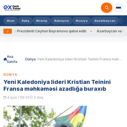
#iran
#abş
#tramp
#ukrayna
#rusiya
#azərbaycan
#h
ayna Prezidenti Ceyhun Bayramovu qəbul edib
Azərbaycan və Ukrayna X
Skip
to
content
Ana
Dünya
Yeni Kaledoniya lideri Kristian Teinini Fransa məhkəməsi azadlığa buraxıb
Səhifə
DÜNYA
Yeni Kaledoniya lideri Kristian Teinini
Fransa məhkəməsi azadlığa buraxıb
4 iyun / 09:31
2 dəq