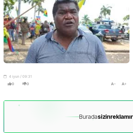
4 iyun / 09:31
0
0
A
A
Burada
sizin
reklamın