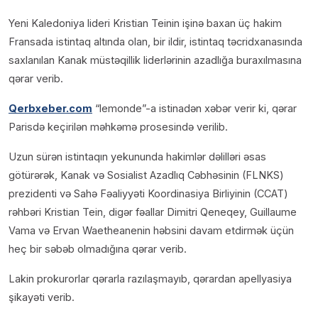
Yeni Kaledoniya lideri Kristian Teinin işinə baxan üç hakim
Fransada istintaq altında olan, bir ildir, istintaq təcridxanasında
saxlanılan Kanak müstəqillik liderlərinin azadlığa buraxılmasına
qərar verib.
Qerbxeber.com
“lemonde”-a istinadən xəbər verir ki, qərar
Parisdə keçirilən məhkəmə prosesində verilib.
Uzun sürən istintaqın yekununda hakimlər dəlilləri əsas
götürərək, Kanak və Sosialist Azadlıq Cəbhəsinin (FLNKS)
prezidenti və Sahə Fəaliyyəti Koordinasiya Birliyinin (CCAT)
rəhbəri Kristian Tein, digər fəallar Dimitri Qeneqey, Guillaume
Vama və Ervan Waetheanenin həbsini davam etdirmək üçün
heç bir səbəb olmadığına qərar verib.
Lakin prokurorlar qərarla razılaşmayıb, qərardan apellyasiya
şikayəti verib.