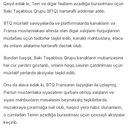
Qeyd edək ki, Tein və digər fəalların azadlığa buraxılması üçün
Bakı Təşəbbüs Qrupu (BTQ) hərtərəfli addımlar atılıb.
BTQ müxtəlif səviyyələrdə və platformalarda kanakların və
Fransa müstəmləkəsi altında olan digər xalqların hüquqlarının
müdafiəsi üçün tədbirlər təşkil edib, kanaklı məhbuslara, eləcə
də onların ailələrinə hərtərəfli dəstək olub.
Bundan başqa, Bakı Təşəbbüs Qrupu kanakların mubarizəsinə
hər cür yardım göstərib, onların haqq səsinin çatdırılması üçün
müxtəlif yerlərdə aksiyalar təşkil edib.
Onu da əlavə edək ki, BTQ Fransanın təzyiqləri ilə üzləşmiş,
Parisin müstəmləkə siyasətinin qurbanı olmuş xalqların və
siyasi məhbusların məsələsini beynəlxalq təşkilatlarda
müzakirəyə çıxarmağa nail olub, haqsız yerə həbs olunanların,
o cümlədən Teinin azadlığa buraxılması üçün çoxsaylı aksiyalar
keçirib.