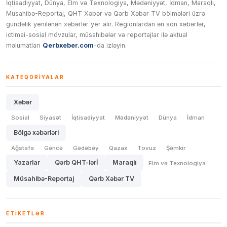
İqtisadiyyat, Dünya, Elm və Texnologiya, Mədəniyyət, İdman, Maraqlı,
Müsahibə-Reportaj, QHT Xəbər və Qərb Xəbər TV bölmələri üzrə
gündəlik yenilənən xəbərlər yer alır. Regionlardan ən son xəbərlər,
ictimai-sosial mövzular, müsahibələr və reportajlar ilə aktual
məlumatları
Qerbxeber.com
-da izləyin.
KATEQORIYALAR
Xəbər
Sosial
Siyasət
İqtisadiyyat
Mədəniyyət
Dünya
İdman
Bölgə xəbərləri
Ağstafa
Gəncə
Gədəbəy
Qazax
Tovuz
Şəmkir
Yazarlar
Qərb QHT-lərİ
Maraqlı
Elm və Texnologiya
Müsahibə-Reportaj
Qərb Xəbər TV
ETIKETLƏR