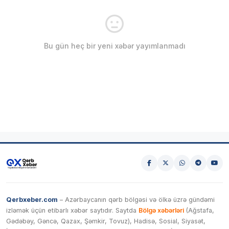
Bu gün heç bir yeni xəbər yayımlanmadı
Qerbxeber.com
– Azərbaycanın qərb bölgəsi və ölkə üzrə gündəmi
izləmək üçün etibarlı xəbər saytıdır. Saytda
Bölgə xəbərləri
(Ağstafa,
Gədəbəy, Gəncə, Qazax, Şəmkir, Tovuz), Hadisə, Sosial, Siyasət,