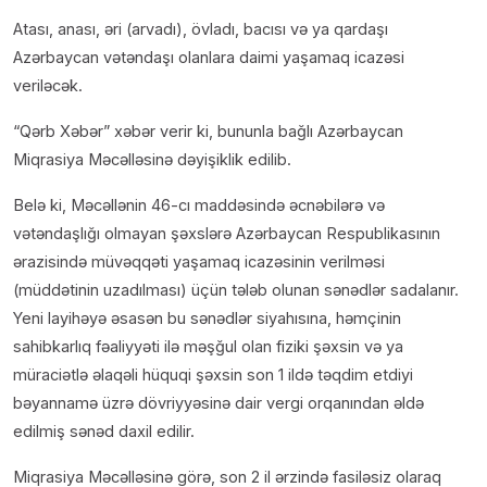
Atası, anası, əri (arvadı), övladı, bacısı və ya qardaşı
Azərbaycan vətəndaşı olanlara daimi yaşamaq icazəsi
veriləcək.
“Qərb Xəbər” xəbər verir ki, bununla bağlı Azərbaycan
Miqrasiya Məcəlləsinə dəyişiklik edilib.
Belə ki, Məcəllənin 46-cı maddəsində əcnəbilərə və
vətəndaşlığı olmayan şəxslərə Azərbaycan Respublikasının
ərazisində müvəqqəti yaşamaq icazəsinin verilməsi
(müddətinin uzadılması) üçün tələb olunan sənədlər sadalanır.
Yeni layihəyə əsasən bu sənədlər siyahısına, həmçinin
sahibkarlıq fəaliyyəti ilə məşğul olan fiziki şəxsin və ya
müraciətlə əlaqəli hüquqi şəxsin son 1 ildə təqdim etdiyi
bəyannamə üzrə dövriyyəsinə dair vergi orqanından əldə
edilmiş sənəd daxil edilir.
Miqrasiya Məcəlləsinə görə, son 2 il ərzində fasiləsiz olaraq