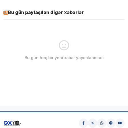
Bu gün paylaşılan digər xəbərlər
Bu gün heç bir yeni xəbər yayımlanmadı