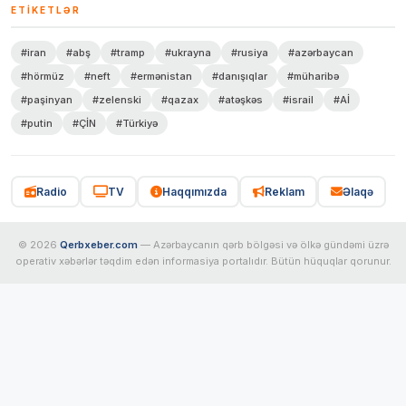
ETIKETLƏR
#iran
#abş
#tramp
#ukrayna
#rusiya
#azərbaycan
#hörmüz
#neft
#ermənistan
#danışıqlar
#müharibə
#paşinyan
#zelenski
#qazax
#atəşkəs
#israil
#Aİ
#putin
#ÇİN
#Türkiyə
Radio
TV
Haqqımızda
Reklam
Əlaqə
© 2026
Qerbxeber.com
— Azərbaycanın qərb bölgəsi və ölkə gündəmi üzrə
operativ xəbərlər təqdim edən informasiya portalıdır. Bütün hüquqlar qorunur.