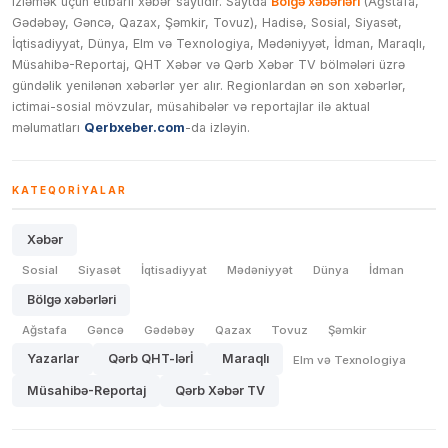
izləmək üçün etibarlı xəbər saytıdır. Saytda
Bölgə xəbərləri
(Ağstafa,
Gədəbəy, Gəncə, Qazax, Şəmkir, Tovuz), Hadisə, Sosial, Siyasət,
İqtisadiyyat, Dünya, Elm və Texnologiya, Mədəniyyət, İdman, Maraqlı,
Müsahibə-Reportaj, QHT Xəbər və Qərb Xəbər TV bölmələri üzrə
gündəlik yenilənən xəbərlər yer alır. Regionlardan ən son xəbərlər,
ictimai-sosial mövzular, müsahibələr və reportajlar ilə aktual
məlumatları
Qerbxeber.com
-da izləyin.
KATEQORIYALAR
Xəbər
Sosial
Siyasət
İqtisadiyyat
Mədəniyyət
Dünya
İdman
Bölgə xəbərləri
Ağstafa
Gəncə
Gədəbəy
Qazax
Tovuz
Şəmkir
Yazarlar
Qərb QHT-lərİ
Maraqlı
Elm və Texnologiya
Müsahibə-Reportaj
Qərb Xəbər TV