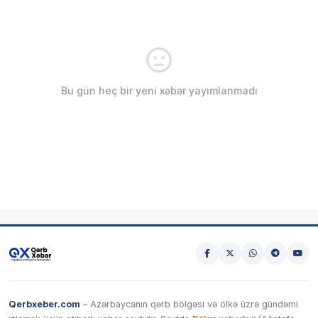
Bu gün heç bir yeni xəbər yayımlanmadı
Qerbxeber.com
– Azərbaycanın qərb bölgəsi və ölkə üzrə gündəmi