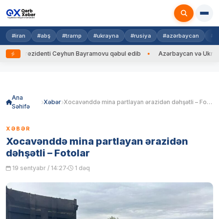
#iran
#abş
#tramp
#ukrayna
#rusiya
#azərbaycan
#h
rezidenti Ceyhun Bayramovu qəbul edib
Azərbaycan və Ukrayna XİN baş
Skip
to
content
Ana
Xəbər
Xocavənddə mina partlayan ərazidən dəhşətli – Fotolar
Səhifə
XƏBƏR
Xocavənddə mina partlayan ərazidən
dəhşətli – Fotolar
19 sentyabr / 14:27
1 dəq