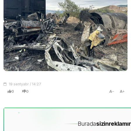
19 sentyabr / 14:27
0
0
A
A
Burada
sizin
reklamın