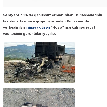
Sentyabrın 19-da qanunsuz erməni silahlı birləşmələrinin
təxribat-diversiya qrupu tərəfindən Xocavənddə
yerləşdirilən
minaya düşən
“Hovo” markalı nəqliyyat
vasitəsinin görüntüləri yayılıb.