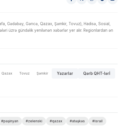
fa, Gədəbəy, Gəncə, Qazax, Şəmkir, Tovuz), Hadisə, Sosial,
ri üzrə gündəlik yenilənən xəbərlər yer alır. Regionlardan ən
Qazax
Tovuz
Şəmkir
Yazarlar
Qərb QHT-lərİ
#paşinyan
#zelenski
#qazax
#atəşkəs
#israil