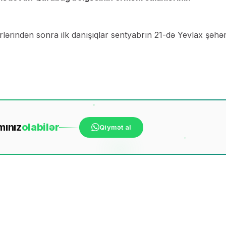
dbirlərindən sonra ilk danışıqlar sentyabrın 21-də Yevlax şəhə
mınız
ola
bilər
Qiymət al