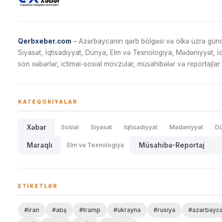
Qerbxeber.com
– Azərbaycanın qərb bölgəsi və ölkə üzrə gündə
Siyasət, İqtisadiyyat, Dünya, Elm və Texnologiya, Mədəniyyət, 
son xəbərlər, ictimai-sosial mövzular, müsahibələr və reportajlar 
KATEQORIYALAR
Xəbər
Sosial
Siyasət
İqtisadiyyat
Mədəniyyət
D
Maraqlı
Elm və Texnologiya
Müsahibə-Reportaj
ETIKETLƏR
#iran
#abş
#tramp
#ukrayna
#rusiya
#azərbayc