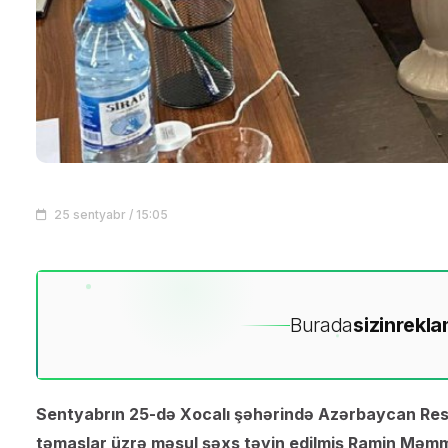
25 sentyabr / 15:05
Burada
sizin
rekla
Sentyabrın 25-də Xocalı şəhərində Azərbaycan Res
təmaslar üzrə məsul şəxs təyin edilmiş Ramin Məmm