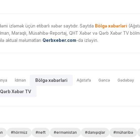
mi izləmək üçün etibarlı xəbər saytıdır. Saytda
Bölgə xəbərləri
(Ağsta
İdman, Maraqlı, Müsahibə-Reportaj, QHT Xəbər və Qərb Xəbər TV bölmələ
ilə aktual məlumatları
Qerbxeber.com
-da izləyin.
ünya
İdman
Bölgə xəbərləri
Ağstafa
Gəncə
Gədəbəy
Qərb Xəbər TV
an
#hörmüz
#neft
#ermənistan
#danışıqlar
#müharibə