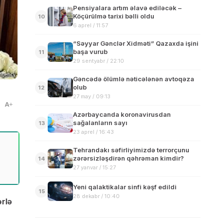
Pensiyalara artım əlavə ediləcək –
Köçürülmə tarixi bəlli oldu
10
6 aprel / 11:57
“Səyyar Gənclər Xidməti” Qazaxda işini
başa vurub
11
29 sentyabr / 22:10
Gəncədə ölümlə nəticələnən avtoqəza
olub
12
27 may / 09:13
A
Azərbaycanda koronavirusdan
sağalanların sayı
13
23 aprel / 16:43
Tehrandakı səfirliyimizdə terrorçunu
zərərsizləşdirən qəhrəman kimdir?
14
27 yanvar / 15:27
Yeni qalaktikalar sinfi kəşf edildi
15
28 dekabr / 10:40
rlə