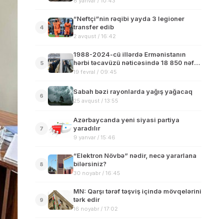
6 yanvar / 10:43
“Neftçi”nin rəqibi yayda 3 legioner
transfer edib
4
2 avqust / 16:42
1988-2024-cü illərdə Ermənistanın
hərbi təcavüzü nəticəsində 18 850 nəfər
5
qəsdən öldürülüb
19 fevral / 09:45
Sabah bəzi rayonlarda yağış yağacaq
6
25 avqust / 13:55
Azərbaycanda yeni siyasi partiya
yaradılır
7
9 yanvar / 15:46
“Elektron Növbə” nədir, necə yararlana
bilərsiniz?
8
30 noyabr / 16:45
MN: Qarşı tərəf təşviş içində mövqelərini
tərk edir
9
16 noyabr / 17:02