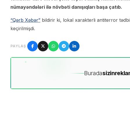
nümayəndələri ilə növbəti danışıqları başa çatıb.
“Qərb Xəbər”
bildirir ki, lokal xarakterli antiterror tə
keçirilmişdi.
PAYLAŞ
Burada
sizin
rekla