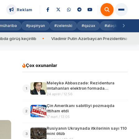
Reklam
müharibə
#paşinyan
#zelenski
#qazax
#atəşkəs
#isra
 keçirilib
Vladimir Putin Azərbaycan Prezidentinə zəng edib
Çox oxunanlar
Məleykə Abbaszadə: Rezidentura
imtahanları elektron formada
1
keçiriləcək
24 aprel / 12:56
Çin Amerikanı sabitliyi pozmaqda
ittiham etdi
2
17 mart / 13:05
Rusiyanın Ukraynada itkilərinin sayı 110
mini ötüb
3