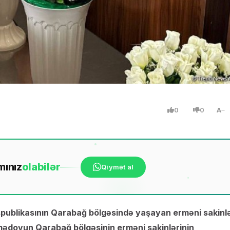
0
0
A
mınız
ola
bilər
Qiymət al
publikasının Qarabağ bölgəsində yaşayan erməni sakinlə
ədovun Qarabağ bölgəsinin erməni sakinlərinin