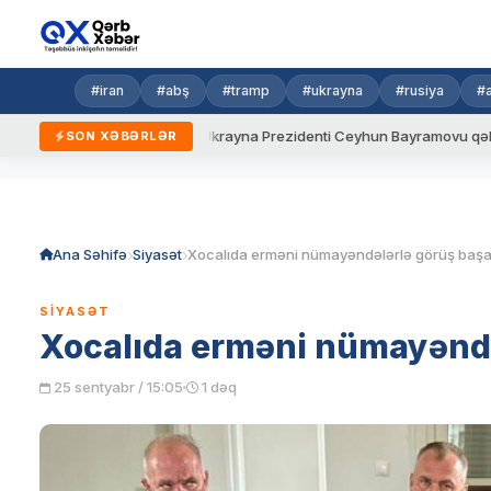
#iran
#abş
#tramp
#ukrayna
#rusiya
#
eni qaydalar
Ukrayna Prezidenti Ceyhun Bayramovu qəbul edib
SON XƏBƏRLƏR
Skip
to
content
Ana Səhifə
Siyasət
Xocalıda erməni nümayəndələrlə görüş başa
SIYASƏT
Xocalıda erməni nümayəndə
25 sentyabr / 15:05
1 dəq