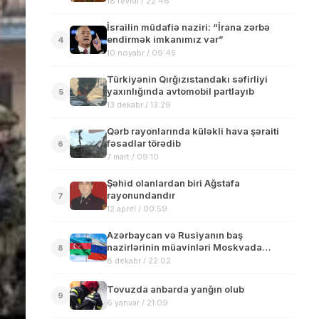
18 fevral / 22:46
İsrailin müdafiə naziri: “İrana zərbə
endirmək imkanımız var”
4
10 noyabr / 09:45
Türkiyənin Qırğızıstandakı səfirliyi
yaxınlığında avtomobil partlayıb
5
13 dekabr / 13:29
Qərb rayonlarında küləkli hava şəraiti
fəsadlar törədib
6
7 mart / 09:10
Şəhid olanlardan biri Ağstafa
rayonundandır
7
12 aprel / 00:59
Azərbaycan və Rusiyanın baş
nazirlərinin müavinləri Moskvada
8
görüşüb
8 dekabr / 22:02
Tovuzda anbarda yanğın olub
9
6 yanvar / 21:09