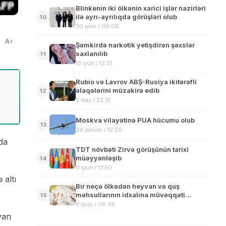
Blinkenin iki ölkənin xarici işlər nazirləri
ilə ayrı-ayrılıqda görüşləri olub
10
30 iyun / 09:06
A
Şəmkirdə narkotik yetişdirən şəxslər
saxlanılıb
11
13 iyun / 12:31
Rubio və Lavrov ABŞ-Rusiya ikitərəfli
əlaqələrini müzakirə edib
12
5 may / 22:31
Moskva vilayətinə PUA hücumu olub
13
24 yanvar / 12:26
da
TDT növbəti Zirvə görüşünün tarixi
müəyyənləşib
14
11 iyun / 17:50
 altı
Bir neçə ölkədən heyvan və quş
məhsullarının idxalına müvəqqəti
15
məhdudiyyət qoyulub
8 iyun / 08:39
yan