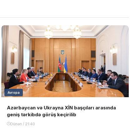
Avropa
Azərbaycan və Ukrayna XİN başçıları arasında
geniş tərkibdə görüş keçirilib
Dünən / 21:40