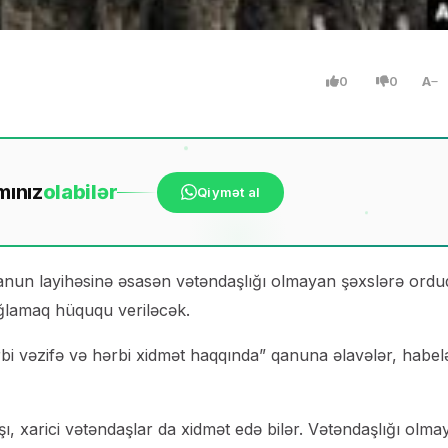
0
0
A
mınız
ola
bilər
Qiymət al
anun layihəsinə əsasən vətəndaşlığı olmayan şəxslərə ordu
ğlamaq hüququ veriləcək.
i vəzifə və hərbi xidmət haqqında” qanuna əlavələr, habelə
ı, xarici vətəndaşlar da xidmət edə bilər. Vətəndaşlığı olma