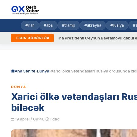
#iran
#abş
#tramp
#ukrayna
#rusiya
#
aydalar
Ukrayna Prezidenti Ceyhun Bayramovu qəbul edib
SON XƏBƏRLƏR
Skip
to
content
Ana Səhifə
Dünya
DÜNYA
Xarici ölkə vətəndaşları R
biləcək
19 aprel / 09:40
1 dəq