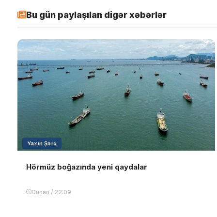
Bu gün paylaşılan digər xəbərlər
Yaxın Şərq
Hörmüz boğazında yeni qaydalar
Dünən / 22:09