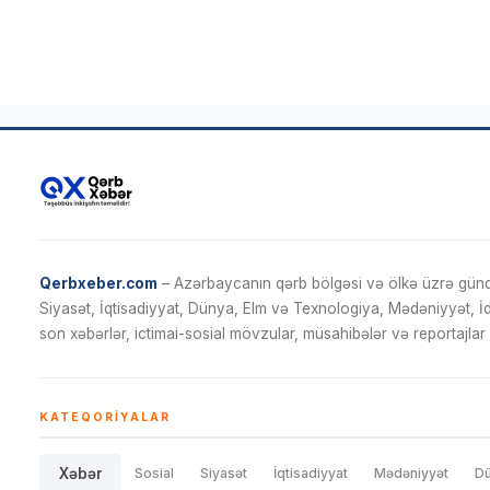
Qerbxeber.com
– Azərbaycanın qərb bölgəsi və ölkə üzrə gündə
Siyasət, İqtisadiyyat, Dünya, Elm və Texnologiya, Mədəniyyət, 
son xəbərlər, ictimai-sosial mövzular, müsahibələr və reportajlar 
KATEQORIYALAR
Xəbər
Sosial
Siyasət
İqtisadiyyat
Mədəniyyət
D