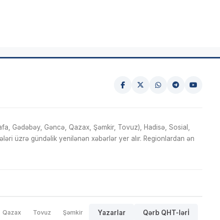
fa, Gədəbəy, Gəncə, Qazax, Şəmkir, Tovuz), Hadisə, Sosial,
ri üzrə gündəlik yenilənən xəbərlər yer alır. Regionlardan ən
Qazax
Tovuz
Şəmkir
Yazarlar
Qərb QHT-lərİ