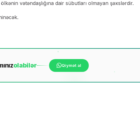
ölkənin vətəndaşlığına dair sübutları olmayan şəxslərdir.
minəcək.
mınız
ola
bilər
Qiymət al