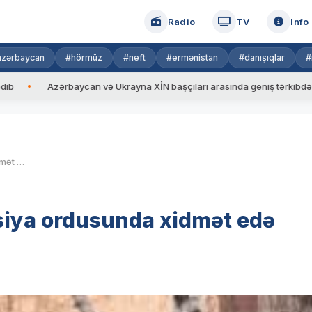
Radio
TV
Info
azərbaycan
#hörmüz
#neft
#ermənistan
#danışıqlar
#
Azərbaycan və Ukrayna XİN başçıları arasında geniş tərkibdə görüş keçi
Xarici ölkə vətəndaşları Rusiya ordusunda xidmət edə biləcək
usiya ordusunda xidmət edə