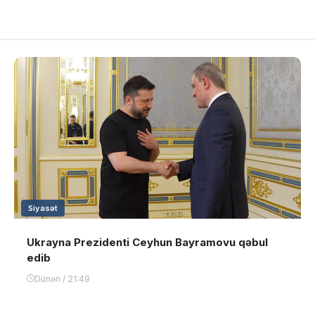
Siyasət
Ukrayna Prezidenti Ceyhun Bayramovu qəbul
edib
Dünən / 21:49