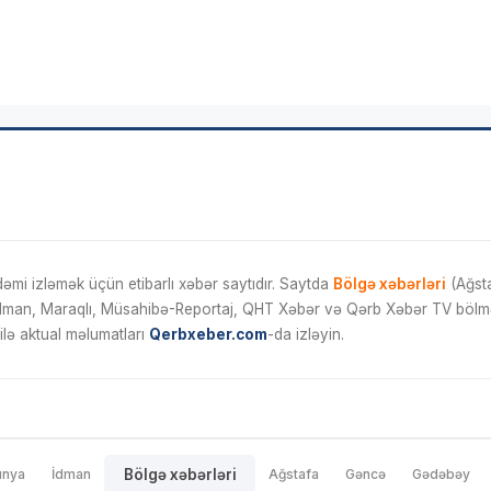
mi izləmək üçün etibarlı xəbər saytıdır. Saytda
Bölgə xəbərləri
(Ağsta
İdman, Maraqlı, Müsahibə-Reportaj, QHT Xəbər və Qərb Xəbər TV bölmələ
ilə aktual məlumatları
Qerbxeber.com
-da izləyin.
ünya
İdman
Bölgə xəbərləri
Ağstafa
Gəncə
Gədəbəy