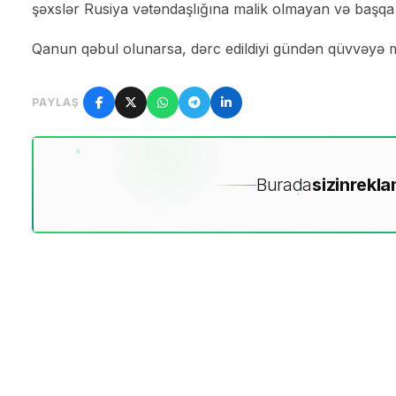
şəxslər Rusiya vətəndaşlığına malik olmayan və başqa 
Qanun qəbul olunarsa, dərc edildiyi gündən qüvvəyə 
PAYLAŞ
Burada
sizin
rekla