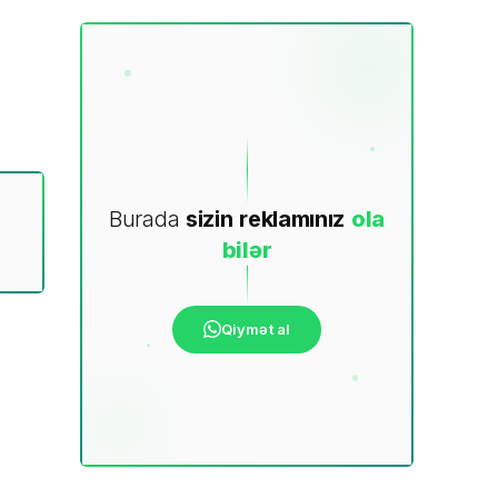
Burada
sizin
reklamınız
ola
bilər
Qiymət al