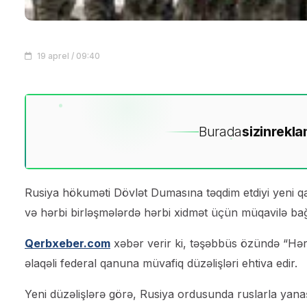
19 aprel / 09:40
Burada
sizin
rekla
Rusiya hökuməti Dövlət Dumasına təqdim etdiyi yeni q
və hərbi birləşmələrdə hərbi xidmət üçün müqavilə ba
Qerbxeber.com
xəbər verir ki, təşəbbüs özündə “Hərb
əlaqəli federal qanuna müvafiq düzəlişləri ehtiva edir.
Yeni düzəlişlərə görə, Rusiya ordusunda ruslarla yanaş