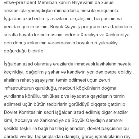
vitse-prezident Mehriban xanım Əliyevanın da xüsusi
həssaslıqla yanaşdıqları minnətdarlıq hissi ilə vurğulanıb.
İşğaldan azad edilmiş ərazilərin dirçəlişinin, bərpasının və
yenidən qurulmasının, Böyük Qayıdış proqramı üzrə tədbirlərin
sürətlə həyata keçirilməsinin, indi isə Xocalıya və Xankəndiyə
geri dönüş imkanının yaranmasının böyük ruh yüksəkliyi
doğurduğu bildirilib.
İşğaldan azad olunmuş ərazilərdə irimiqyaslı layihələrin həyata
keçirildiyi, dağıdılmış şəhər və kəndlərin yenidən bərpa edildiyi,
əhalinin rahat yaşayışının təmin edilməsi üçün zəruri
infrastrukturun qurulduğu, məcburi köçkünlərin doğma
yurdlarına könüllü, təhlükəsiz və ləyaqətlə qayıdışının təmin
edilməsi üçün bütün tədbirlərin görüldüyü diqqətə çatdırılıb.
Dövlət Komitəsinin sədri işğaldan azad edilmiş digər ərazilər
kimi, Xocalıya və Xankəndiyə də Böyük Qayıdışın səmərəli
şəkildə təşkili ilə bağlı hazırlıq işlərindən, dövlət başçısının bu
barədə verdiyi tapşırıqlardan danışıb, görüş iştirakçılarının rəy