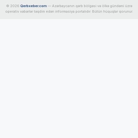
© 2026
Qerbxeber.com
— Azərbaycanın qərb bölgəsi və ölkə gündəmi üzrə
operativ xəbərlər təqdim edən informasiya portalıdır. Bütün hüquqlar qorunur.