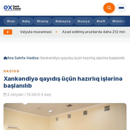
#iran
#abş
#tramp
#ukrayna
#rusiya
#neft
#hörmüz
Valyuta məzənnəsi
Azad edilmiş ərazilərdə daha 212 mina, 753 PHS
Skip
to
content
Ana Səhifə
Hadisə
Xankəndiyə qayıdış üçün hazırlıq işlərinə başlanılıb
HADISƏ
Xankəndiyə qayıdış üçün hazırlıq işlərinə
başlanılıb
2 oktyabr / 15:26
4 dəq