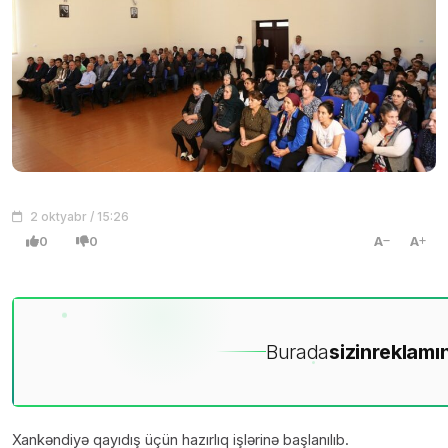
2 oktyabr / 15:26
0
0
A
A
Burada
sizin
reklamın
Xankəndiyə qayıdış üçün hazırlıq işlərinə başlanılıb.