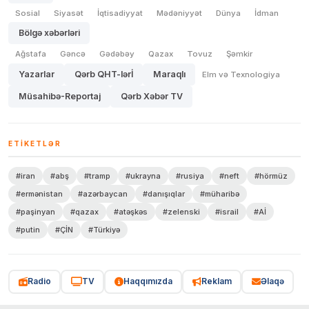
Sosial
Siyasət
İqtisadiyyat
Mədəniyyət
Dünya
İdman
Bölgə xəbərləri
Ağstafa
Gəncə
Gədəbəy
Qazax
Tovuz
Şəmkir
Yazarlar
Qərb QHT-lərİ
Maraqlı
Elm və Texnologiya
Müsahibə-Reportaj
Qərb Xəbər TV
ETIKETLƏR
#iran
#abş
#tramp
#ukrayna
#rusiya
#neft
#hörmüz
#ermənistan
#azərbaycan
#danışıqlar
#müharibə
#paşinyan
#qazax
#atəşkəs
#zelenski
#israil
#Aİ
#putin
#ÇİN
#Türkiyə
Radio
TV
Haqqımızda
Reklam
Əlaqə