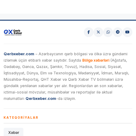
Qerbxeber.com
– Azərbaycanın qərb bölgəsi və ölkə üzrə gündəmi
izləmək üçün etibarlı xəbər saytıdır. Saytda
Bölgə xəbərləri
(Ağstafa,
Gədəbəy, Gəncə, Qazax, Şəmkir, Tovuz), Hadisə, Sosial, Siyasət,
İqtisadiyyat, Dünya, Elm və Texnologiya, Mədəniyyət, İdman, Maraqlı,
Müsahibə-Reportaj, QHT Xəbər və Qərb Xəbər TV bölmələri üzrə
gündəlik yenilənən xəbərlər yer alır. Regionlardan ən son xəbərlər,
ictimai-sosial mövzular, müsahibələr və reportajlar ilə aktual
məlumatları
Qerbxeber.com
-da izləyin.
KATEQORIYALAR
Xəbər