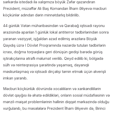
sərkərdə istedadı ilə xalqımıza böyük Zəfər qazandıran
Prezident, müzəffər Ali Baş Komandan İlham Əliyevə məcburi
köçkünlər adından dərin minnətdarlıq bildirilib.
44 günlük Vətən müharibəsindən və Qarabağ iqtisadi rayonu
ərazisində aparılan 1 günlük lokal antiterror tədbirlərindən sonra
yaranan vəziyyət, işğaldan azad edilmiş ərazilərə Böyük
Qayıdış üzrə I Dövlət Proqramında nəzərdə tutulan tədbirlərin
icrası, doğma torpaqlara geri dönüşün gedişi barədə görüş
iştirakçılarına ətraflı məlumat verilib. Qeyd edilib ki, bölgədə
sülh və reinteqrasiya şəraitində yaşamaq, dayanıqlı
məskunlaşmaq və iqtisadi dirçəlişi təmin etmək üçün əlverişli
imkan yaranıb.
Məcburi köçkünlük dövründə xocalılıların və xankəndililərin
dövlət qayğısı ilə əhatə edildikləri, onların sosial müdafiəsinin və
mənzil-məişət problemlərinin həllinin diqqət mərkəzində olduğu
vurğulanıb, bu məsələlərə Prezident İlham Əliyevin də, Birinci