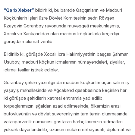
“Qərb Xəbər”
bildirir ki, bu barədə Qaçqınların və Məcburi
Köçkünlərin İşləri üzrə Dövlət Komitəsinin sədri Rövşən
Rzayevin Goranboy rayonunda müvəqqəti məskunlaşmış,
Xocalı və Xankəndidən olan məcburi köçkünlərlə keçirdiyi
görüşdə məlumat verilib.
Bildirilib ki, görüşdə Xocalı İcra Hakimiyyətinin başçısı Şahmar
Usubov, məcburi köçkün icmalarının nümayəndələri, ziyalılar,
ictimai fəallar iştirak ediblər.
Goranboy şəhəri yaxınlığında məcburi köçkünlər üçün salınmış
yaşayış məhəlləsində və Ağcakənd qəsəbəsində keçirilən hər
iki görüşdə şəhidlərin xatirəsi ehtiramla yad edilib,
torpaqlarımızın işğaldan azad edilməsində, ölkəmizin ərazi
bütövlüyünün və dövlət suverenliyinin tam təmin olunmasında
vətənpərvərlik nümunəsi göstərən hərbçilərimizin xidmətləri
yüksək dəyərləndirilib, özünün mükəmməl siyasəti, diplomat və