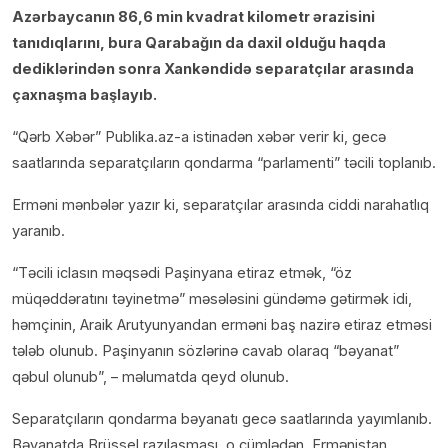
Azərbaycanın 86,6 min kvadrat kilometr ərazisini
tanıdıqlarını, bura Qarabağın da daxil olduğu haqda
dediklərindən sonra Xankəndidə separatçılar arasında
çaxnaşma başlayıb.
“Qərb Xəbər” Publika.az-a istinadən xəbər verir ki, gecə
saatlarında separatçıların qondarma “parlamenti” təcili toplanıb.
Erməni mənbələr yazır ki, separatçılar arasında ciddi narahatlıq
yaranıb.
“Təcili iclasın məqsədi Paşinyana etiraz etmək, “öz
müqəddəratını təyinetmə” məsələsini gündəmə gətirmək idi,
həmçinin, Araik Arutyunyandan erməni baş nazirə etiraz etməsi
tələb olunub. Paşinyanın sözlərinə cavab olaraq “bəyanat”
qəbul olunub”, – məlumatda qeyd olunub.
Separatçıların qondarma bəyanatı gecə saatlarında yayımlanıb.
Bəyanatda Brüssel razılaşması, o cümlədən, Ermənistan