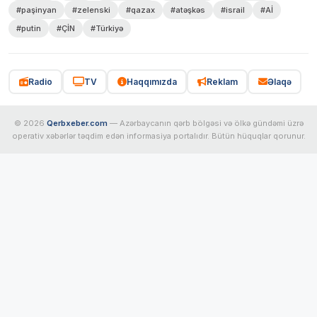
#paşinyan
#zelenski
#qazax
#atəşkəs
#israil
#Aİ
#putin
#ÇİN
#Türkiyə
Radio
TV
Haqqımızda
Reklam
Əlaqə
© 2026
Qerbxeber.com
— Azərbaycanın qərb bölgəsi və ölkə gündəmi üzrə
operativ xəbərlər təqdim edən informasiya portalıdır. Bütün hüquqlar qorunur.