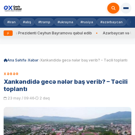
#iran
#abş
#tramp
#ukrayna
#rusiya
#azərbaycan
#h
ayna Prezidenti Ceyhun Bayramovu qəbul edib
Azərbaycan və Ukrayna X
Skip
to
content
Ana Səhifə
Xəbər
Xankəndidə gecə nələr baş verib? – Təcili toplantı
XƏBƏR
Xankəndidə gecə nələr baş verib? – Təcili
toplantı
23 may / 09:46
2 dəq