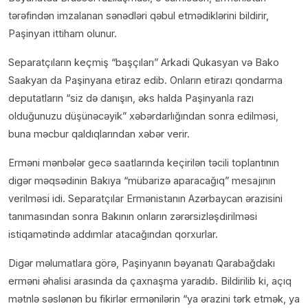
tərəfindən imzalanan sənədləri qəbul etmədiklərini bildirir,
Paşinyan ittiham olunur.
Separatçıların keçmiş “başçıları” Arkadi Qukasyan və Bako
Saakyan da Paşinyana etiraz edib. Onların etirazı qondarma
deputatların “siz də danışın, əks halda Paşinyanla razı
olduğunuzu düşünəcəyik” xəbərdarlığından sonra edilməsi,
buna məcbur qaldıqlarından xəbər verir.
Erməni mənbələr gecə saatlarında keçirilən təcili toplantının
digər məqsədinin Bakıya “mübarizə aparacağıq” mesajının
verilməsi idi. Separatçılar Ermənistanın Azərbaycan ərazisini
tanımasından sonra Bakının onların zərərsizləşdirilməsi
istiqamətində addımlar atacağından qorxurlar.
Digər məlumatlara görə, Paşinyanın bəyanatı Qarabağdakı
erməni əhalisi arasında da çaxnaşma yaradıb. Bildirilib ki, açıq
mətnlə səslənən bu fikirlər ermənilərin “ya ərazini tərk etmək, ya