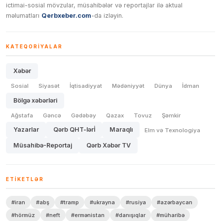
ictimai-sosial mövzular, müsahibələr və reportajlar ilə aktual
məlumatları
Qerbxeber.com
-da izləyin.
KATEQORIYALAR
Xəbər
Sosial
Siyasət
İqtisadiyyat
Mədəniyyət
Dünya
İdman
Bölgə xəbərləri
Ağstafa
Gəncə
Gədəbəy
Qazax
Tovuz
Şəmkir
Yazarlar
Qərb QHT-lərİ
Maraqlı
Elm və Texnologiya
Müsahibə-Reportaj
Qərb Xəbər TV
ETIKETLƏR
#iran
#abş
#tramp
#ukrayna
#rusiya
#azərbaycan
#hörmüz
#neft
#ermənistan
#danışıqlar
#müharibə