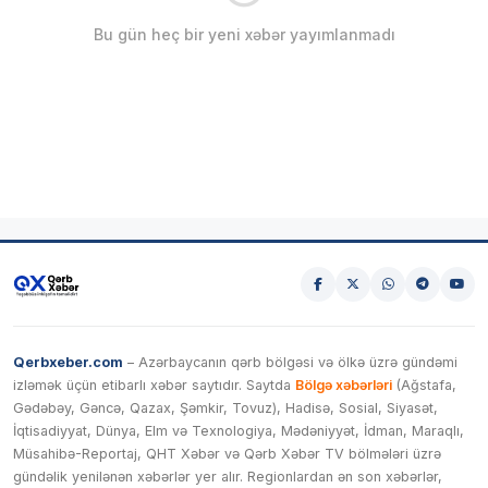
Bu gün heç bir yeni xəbər yayımlanmadı
Qerbxeber.com
– Azərbaycanın qərb bölgəsi və ölkə üzrə gündəmi
izləmək üçün etibarlı xəbər saytıdır. Saytda
Bölgə xəbərləri
(Ağstafa,
Gədəbəy, Gəncə, Qazax, Şəmkir, Tovuz), Hadisə, Sosial, Siyasət,
İqtisadiyyat, Dünya, Elm və Texnologiya, Mədəniyyət, İdman, Maraqlı,
Müsahibə-Reportaj, QHT Xəbər və Qərb Xəbər TV bölmələri üzrə
gündəlik yenilənən xəbərlər yer alır. Regionlardan ən son xəbərlər,