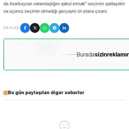
da Azərbaycan vətəndaşlığını qəbul etmək” seçimini qətiləşdirir
və üçüncü seçimin olmadığı gerçəyini ön plana çıxarır.
PAYLAŞ
Burada
sizin
reklamın
Bu gün paylaşılan digər xəbərlər