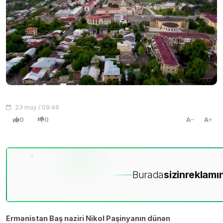
23 may / 09:46
0
0
A
A
Burada
sizin
reklamın
Ermənistan Baş naziri Nikol Paşinyanın dünən