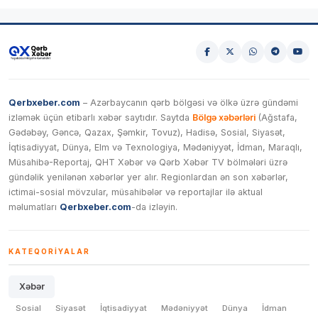
Qerbxeber.com
– Azərbaycanın qərb bölgəsi və ölkə üzrə gündəmi
izləmək üçün etibarlı xəbər saytıdır. Saytda
Bölgə xəbərləri
(Ağstafa,
Gədəbəy, Gəncə, Qazax, Şəmkir, Tovuz), Hadisə, Sosial, Siyasət,
İqtisadiyyat, Dünya, Elm və Texnologiya, Mədəniyyət, İdman, Maraqlı,
Müsahibə-Reportaj, QHT Xəbər və Qərb Xəbər TV bölmələri üzrə
gündəlik yenilənən xəbərlər yer alır. Regionlardan ən son xəbərlər,
ictimai-sosial mövzular, müsahibələr və reportajlar ilə aktual
məlumatları
Qerbxeber.com
-da izləyin.
KATEQORIYALAR
Xəbər
Sosial
Siyasət
İqtisadiyyat
Mədəniyyət
Dünya
İdman