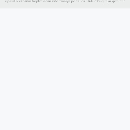
operativ xəbərlər təqdim edən informasiya portalıdır. Bütün hüquqlar qorunur.