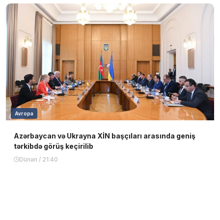
Avropa
Azərbaycan və Ukrayna XİN başçıları arasında geniş
tərkibdə görüş keçirilib
Dünən / 21:40