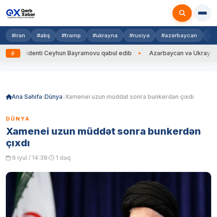
#iran
#abş
#tramp
#ukrayna
#rusiya
#azərbaycan
#h
zidenti Ceyhun Bayramovu qəbul edib
Azərbaycan və Ukrayna XİN başçı
Skip
to
content
Ana Səhifə
Dünya
Xamenei uzun müddət sonra bunkerdən çıxdı
DÜNYA
Xamenei uzun müddət sonra bunkerdən
çıxdı
6 iyul / 14:38
1 dəq