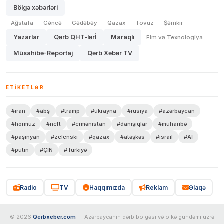
Bölgə xəbərləri
Ağstafa
Gəncə
Gədəbəy
Qazax
Tovuz
Şəmkir
Yazarlar
Qərb QHT-lərİ
Maraqlı
Elm və Texnologiya
Müsahibə-Reportaj
Qərb Xəbər TV
ETIKETLƏR
#iran
#abş
#tramp
#ukrayna
#rusiya
#azərbaycan
#hörmüz
#neft
#ermənistan
#danışıqlar
#müharibə
#paşinyan
#zelenski
#qazax
#atəşkəs
#israil
#Aİ
#putin
#ÇİN
#Türkiyə
Radio
TV
Haqqımızda
Reklam
Əlaqə
© 2026
Qerbxeber.com
— Azərbaycanın qərb bölgəsi və ölkə gündəmi üzrə