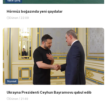
Yaxın Şərq
Hörmüz boğazında yeni qaydalar
Dünən / 22:09
Siyasət
Ukrayna Prezidenti Ceyhun Bayramovu qəbul edib
Dünən / 21:49