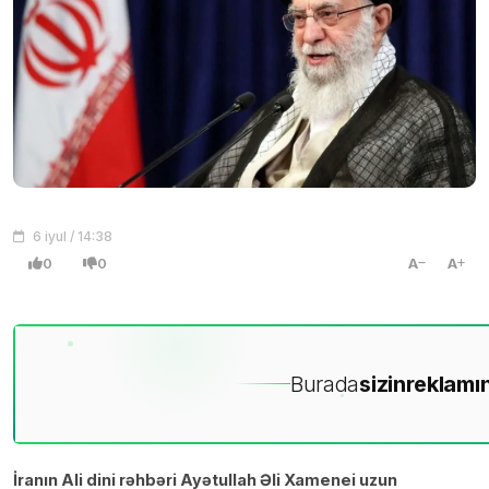
6 iyul / 14:38
0
0
A
A
Burada
sizin
reklamın
İranın Ali dini rəhbəri Ayətullah Əli Xamenei uzun