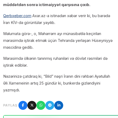
müddətdən sonra ictimaiyyət qarşısına çıxıb.
Qerbxeber.com
Axar.az-a istinadən
xəbər verir ki, bu barədə
İran KİV-də görüntülər yayılıb.
Məlumata görə-, o, Məhərrəm ayı münasibətilə keçirilən
mərasimdə iştirak etmək üçün Tehranda yerləşən Hüseyniyyə
məscidinə gedib.
Mərasimdə ölkənin tanınmış ruhaniləri və dövlət rəsmiləri də
iştirak ediblər.
Nəzərinizə çatdıraq ki, “Bild” nəşri İranın dini rəhbəri Ayətullah
Əli Xameneinin artıq 25 gündür ki, bunkerdə gizləndiyini
yazmışdı.
PAYLAŞ