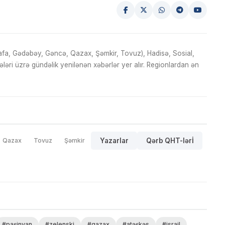
fa, Gədəbəy, Gəncə, Qazax, Şəmkir, Tovuz), Hadisə, Sosial,
ri üzrə gündəlik yenilənən xəbərlər yer alır. Regionlardan ən
Qazax
Tovuz
Şəmkir
Yazarlar
Qərb QHT-lərİ
#paşinyan
#zelenski
#qazax
#atəşkəs
#israil