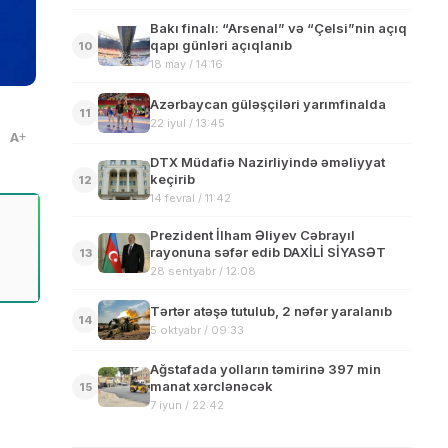
Bakı finalı: “Arsenal” və “Çelsi”nin açıq
qapı günləri açıqlanıb
10
18 may / 14:16
Azərbaycan güləşçiləri yarımfinalda
11
22 iyul / 13:45
A
DTX Müdafiə Nazirliyində əməliyyat
keçirib
12
14 fevral / 11:42
Prezident İlham Əliyev Cəbrayıl
rayonuna səfər edib DAXİLİ SİYASƏT
13
28 sentyabr / 12:08
Tərtər atəşə tutulub, 2 nəfər yaralanıb
14
5 oktyabr / 09:33
Ağstafada yolların təmirinə 397 min
manat xərclənəcək
15
7 iyun / 22:42