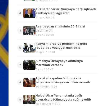
22 avqust / 13:36
Aİ XİN rəhbərləri Suriyaya qarşı iqtisadi
sanksiyaları ləğv edir
4
21 may / 09:05
Azərbaycan əhalisinin 50,2 faizi
qadınlardır
5
6 mart / 09:50
İtaliya miqrasiya probleminə görə
fövqəladə vəziyyət elan edib
6
12 aprel / 09:01
Almaniya Ukraynaya artilleriya
mərmiləri verəcək
7
6 may / 08:47
Ağstafada qadını öldürməkdə
təqsirləndirilən şəxsə hökm oxunub
8
30 noyabr / 11:23
Hulusi Akar Yunanıstanla bağlı
beynəlxalq ictimaiyyətə çağırış edib
9
28 sentyabr / 13:30