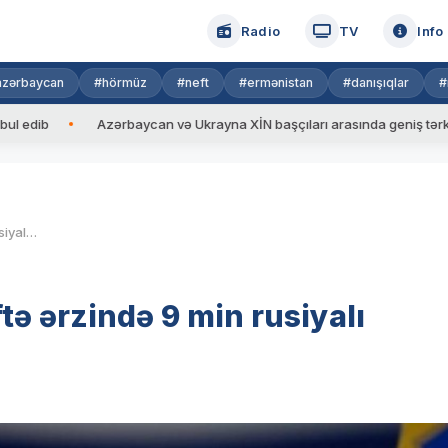
Radio
TV
Info
azərbaycan
#hörmüz
#neft
#ermənistan
#danışıqlar
#
Azərbaycan və Ukrayna XİN başçıları arasında geniş tərkibdə görüş
Volodimir Zelenski: “Bir həftə ərzində 9 min rusiyalı öldürülüb”
tə ərzində 9 min rusiyalı