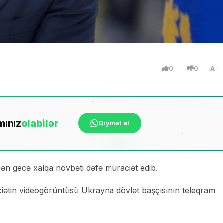
0
0
A
mınız
ola
bilər
Qiymət al
ən gecə xalqa növbəti dəfə müraciət edib.
aciətin videogörüntüsü Ukrayna dövlət başçısının teleqram