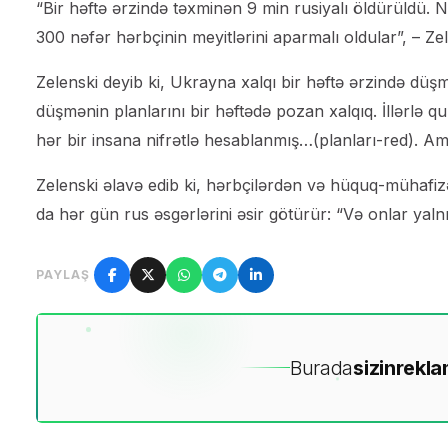
“Bir həftə ərzində təxminən 9 min rusiyalı öldürüldü. N
300 nəfər hərbçinin meyitlərini aparmalı oldular”, – Zele
Zelenski deyib ki, Ukrayna xalqı bir həftə ərzində düşm
düşmənin planlarını bir həftədə pozan xalqıq. İllərlə q
hər bir insana nifrətlə hesablanmış…(planları-red). Am
Zelenski əlavə edib ki, hərbçilərdən və hüquq-mühafiz
da hər gün rus əsgərlərini əsir götürür: “Və onlar yalnı
PAYLAŞ
Burada
sizin
rekla