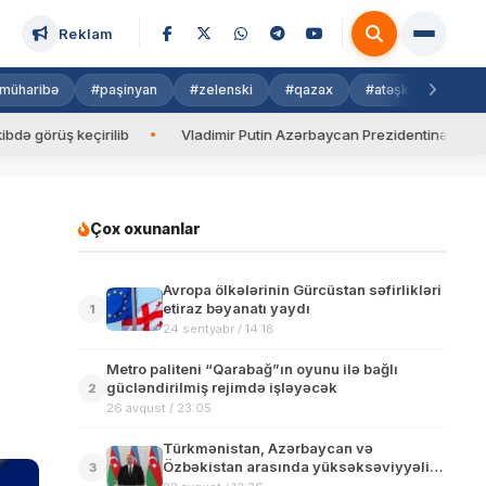
Reklam
müharibə
#paşinyan
#zelenski
#qazax
#atəşkəs
#isra
 keçirilib
Vladimir Putin Azərbaycan Prezidentinə zəng edib
Çox oxunanlar
Avropa ölkələrinin Gürcüstan səfirlikləri
etiraz bəyanatı yaydı
1
24 sentyabr / 14:18
Metro paliteni “Qarabağ”ın oyunu ilə bağlı
gücləndirilmiş rejimdə işləyəcək
2
26 avqust / 23:05
Türkmənistan, Azərbaycan və
Özbəkistan arasında yüksəksəviyyəli
3
görüş başlayıb