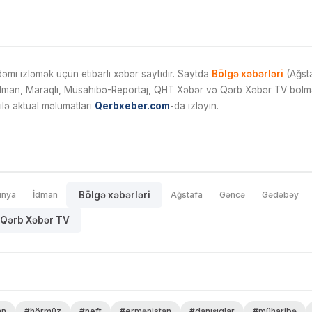
mi izləmək üçün etibarlı xəbər saytıdır. Saytda
Bölgə xəbərləri
(Ağsta
İdman, Maraqlı, Müsahibə-Reportaj, QHT Xəbər və Qərb Xəbər TV bölmələ
ilə aktual məlumatları
Qerbxeber.com
-da izləyin.
ünya
İdman
Bölgə xəbərləri
Ağstafa
Gəncə
Gədəbəy
Qərb Xəbər TV
an
#hörmüz
#neft
#ermənistan
#danışıqlar
#müharibə