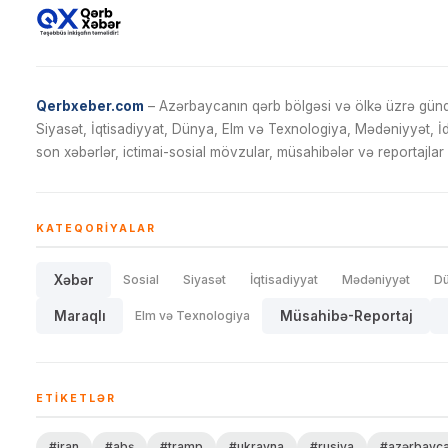
Qerbxeber.com
– Azərbaycanın qərb bölgəsi və ölkə üzrə gündə
Siyasət, İqtisadiyyat, Dünya, Elm və Texnologiya, Mədəniyyət, 
son xəbərlər, ictimai-sosial mövzular, müsahibələr və reportajlar 
KATEQORIYALAR
Xəbər
Sosial
Siyasət
İqtisadiyyat
Mədəniyyət
D
Maraqlı
Elm və Texnologiya
Müsahibə-Reportaj
ETIKETLƏR
#iran
#abş
#tramp
#ukrayna
#rusiya
#azərbayc