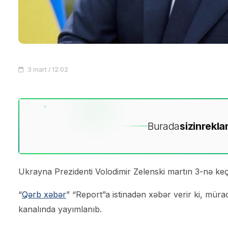
3 mart / 12:02
Burada
sizin
rekla
Ukrayna Prezidenti Volodimir Zelenski martın 3-nə keç
“
Qərb xəbər
” “Report”a istinadən xəbər verir ki, mür
kanalında yayımlanıb.