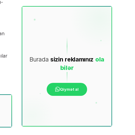
0-
lan
ılar
Burada
sizin
reklamınız
ola
bilər
Qiymət al