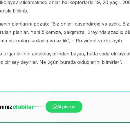
ikolayev istiqamətində onlar helikopterlərlə 19, 20 yaşlı, 20
nski bildirib.
ənin planlarını pozub: “Biz onları dayandırdıq və əzdik. Biz
urulan planlar. Yəni ölkəmizə, xalqımıza, ürəyində azadlıq o
ma biz onları saxladıq və əzdik”, – Prezident vurğulayıb.
ə orqanlarının əməkdaşlarından başqa, hətta sadə ukraynal
z bir şey deyirlər. Nə üçün burada olduqlarını bilmirlər”.
mınız
ola
bilər
Qiymət al