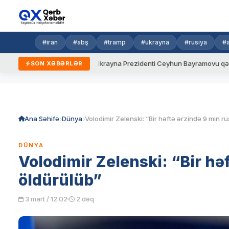
#iran
#abş
#tramp
#ukrayna
#rusiya
#
eni qaydalar
Ukrayna Prezidenti Ceyhun Bayramovu qəbul edib
SON XƏBƏRLƏR
Skip
to
content
Ana Səhifə
Dünya
DÜNYA
Volodimir Zelenski: “Bir həf
öldürülüb”
3 mart / 12:02
2 dəq