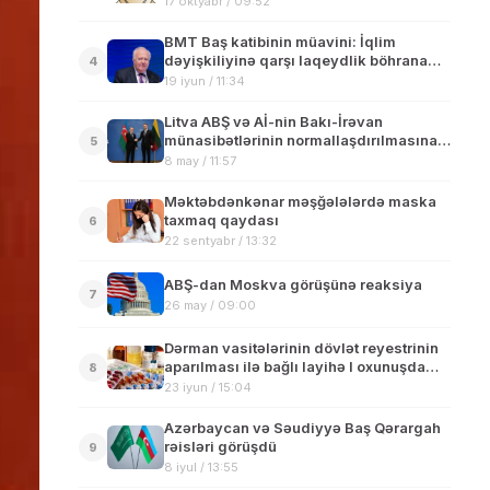
17 oktyabr / 09:52
BMT Baş katibinin müavini: İqlim
dəyişkiliyinə qarşı laqeydlik böhrana
4
səbəb olur
19 iyun / 11:34
Litva ABŞ və Aİ-nin Bakı-İrəvan
münasibətlərinin normallaşdırılmasına
5
yönəlmiş səylərini dəstəkləyir
8 may / 11:57
Məktəbdənkənar məşğələlərdə maska
taxmaq qaydası
6
22 sentyabr / 13:32
ABŞ-dan Moskva görüşünə reaksiya
7
26 may / 09:00
Dərman vasitələrinin dövlət reyestrinin
aparılması ilə bağlı layihə I oxunuşda
8
qəbul edilib
23 iyun / 15:04
Azərbaycan və Səudiyyə Baş Qərargah
rəisləri görüşdü
9
8 iyul / 13:55