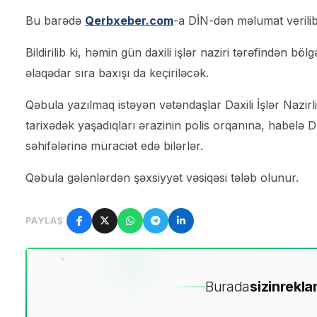
Bu barədə
Qerbxeber.com
-a DİN-dən məlumat verilib
Bildirilib ki, həmin gün daxili işlər naziri tərəfindən b
əlaqədar sıra baxışı da keçiriləcək.
Qəbula yazılmaq istəyən vətəndaşlar Daxili İşlər Nazirli
tarixədək yaşadıqları ərazinin polis orqanına, habelə Dİ
səhifələrinə müraciət edə bilərlər.
Qəbula gələnlərdən şəxsiyyət vəsiqəsi tələb olunur.
PAYLAŞ
Burada
sizin
rekla