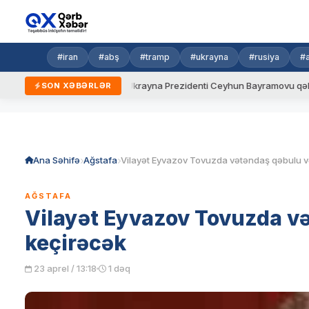
#iran
#abş
#tramp
#ukrayna
#rusiya
#
 yeni qaydalar
Ukrayna Prezidenti Ceyhun Bayramovu qəbul edi
SON XƏBƏRLƏR
Skip
to
content
Ana Səhifə
Ağstafa
AĞSTAFA
Vilayət Eyvazov Tovuzda və
keçirəcək
23 aprel / 13:18
1 dəq