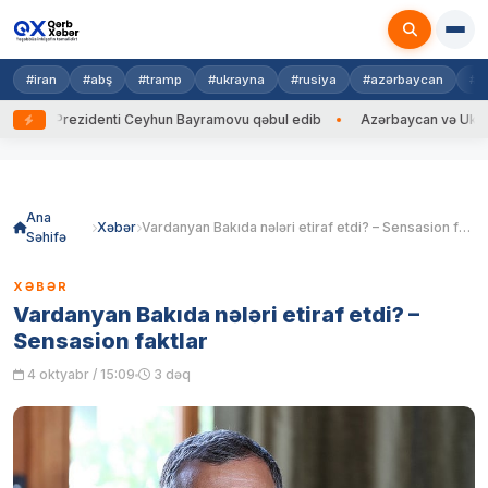
#iran
#abş
#tramp
#ukrayna
#rusiya
#azərbaycan
#h
na Prezidenti Ceyhun Bayramovu qəbul edib
Azərbaycan və Ukrayna Xİ
Skip
to
content
Ana
Xəbər
Vardanyan Bakıda nələri etiraf etdi? – Sensasion faktlar
Səhifə
XƏBƏR
Vardanyan Bakıda nələri etiraf etdi? –
Sensasion faktlar
4 oktyabr / 15:09
3 dəq