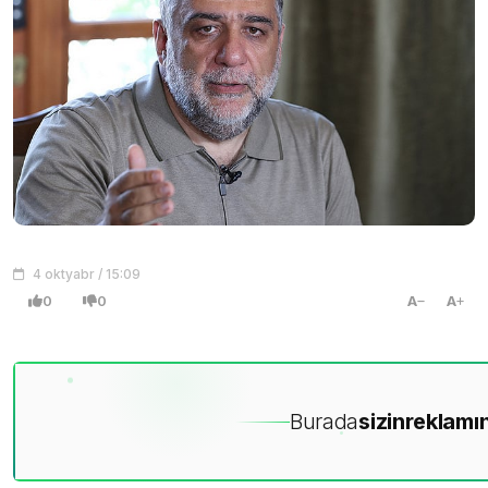
4 oktyabr / 15:09
0
0
A
A
Burada
sizin
reklamın