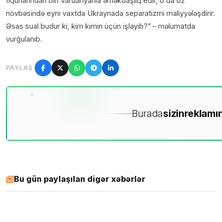
fiqurlarından biri Vardanyanla əməkdaşlıq edir, o da öz
növbəsində eyni vaxtda Ukraynada separatizmi maliyyələşdirir.
Əsas sual budur ki, kim kimin üçün işləyib?” – məlumatda
vurğulanıb.
PAYLAŞ
Burada
sizin
reklamın
Bu gün paylaşılan digər xəbərlər