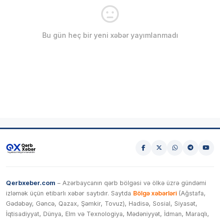
Bu gün heç bir yeni xəbər yayımlanmadı
Qerbxeber.com
– Azərbaycanın qərb bölgəsi və ölkə üzrə gündəmi
izləmək üçün etibarlı xəbər saytıdır. Saytda
Bölgə xəbərləri
(Ağstafa,
Gədəbəy, Gəncə, Qazax, Şəmkir, Tovuz), Hadisə, Sosial, Siyasət,
İqtisadiyyat, Dünya, Elm və Texnologiya, Mədəniyyət, İdman, Maraqlı,