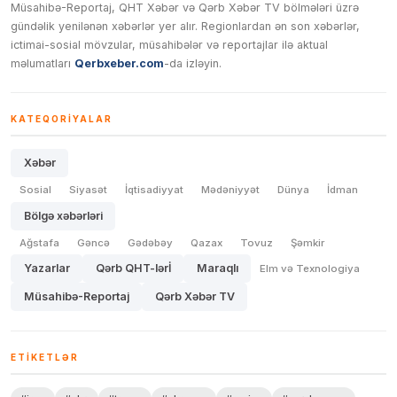
Müsahibə-Reportaj, QHT Xəbər və Qərb Xəbər TV bölmələri üzrə
gündəlik yenilənən xəbərlər yer alır. Regionlardan ən son xəbərlər,
ictimai-sosial mövzular, müsahibələr və reportajlar ilə aktual
məlumatları
Qerbxeber.com
-da izləyin.
KATEQORIYALAR
Xəbər
Sosial
Siyasət
İqtisadiyyat
Mədəniyyət
Dünya
İdman
Bölgə xəbərləri
Ağstafa
Gəncə
Gədəbəy
Qazax
Tovuz
Şəmkir
Yazarlar
Qərb QHT-lərİ
Maraqlı
Elm və Texnologiya
Müsahibə-Reportaj
Qərb Xəbər TV
ETIKETLƏR