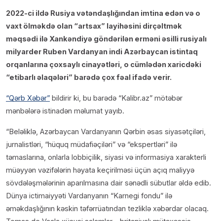
2022-ci ildə Rusiya vətəndaşlığından imtina edən və o
vaxt ölməkdə olan “artsax” layihəsini dirçəltmək
məqsədi ilə Xankəndiyə göndərilən erməni əsilli rusiyalı
milyarder Ruben Vardanyan indi Azərbaycan istintaq
orqanlarına çoxsaylı cinayətləri, o cümlədən xaricdəki
“etibarlı əlaqələri” barədə çox fəal ifadə verir.
“Qərb Xəbər”
bildirir ki, bu barədə “Kalibr.az” mötəbər
mənbələrə istinadən məlumat yayıb.
“Beləliklə, Azərbaycan Vardanyanın Qərbin əsas siyasətçiləri,
jurnalistləri, “hüquq müdafiəçiləri” və “ekspertləri” ilə
təmaslarına, onlarla lobbiçilik, siyasi və informasiya xarakterli
müəyyən vəzifələrin həyata keçirilməsi üçün açıq maliyyə
sövdələşmələrinin aparılmasına dair sənədli sübutlar əldə edib.
Dünya ictimaiyyəti Vardanyanın “Karnegi fondu” ilə
əməkdaşlığının kəskin təfərrüatından tezliklə xəbərdar olacaq.