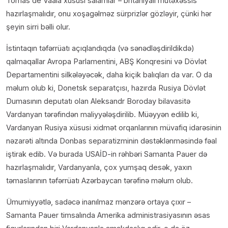
Tomas de Vaala xüsusi salamlar – britaniyalı mütəxəssis
hazırlaşmalıdır, onu xoşagəlməz sürprizlər gözləyir, çünki hər
şeyin sirri bəlli olur.
İstintaqın təfərrüatı açıqlandıqda (və sənədləşdirildikdə)
qalmaqallar Avropa Parlamentini, ABŞ Konqresini və Dövlət
Departamentini silkələyəcək, daha kiçik balıqları da var. O da
məlum olub ki, Donetsk separatçısı, hazırda Rusiya Dövlət
Dumasının deputatı olan Aleksandr Boroday bilavasitə
Vardanyan tərəfindən maliyyələşdirilib. Müəyyən edilib ki,
Vardanyan Rusiya xüsusi xidmət orqanlarının müvafiq idarəsinin
nəzarəti altında Donbas separatizminin dəstəklənməsində fəal
iştirak edib. Və burada USAİD-in rəhbəri Samanta Pauer də
hazırlaşmalıdır, Vardanyanla, çox yumşaq desək, yaxın
təmaslarının təfərrüatı Azərbaycan tərəfinə məlum olub.
Ümumiyyətlə, sadəcə inanılmaz mənzərə ortaya çıxır –
Samanta Pauer timsalında Amerika administrasiyasının əsas