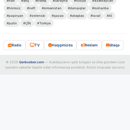
#iran
#abş
#tramp
#ukrayna
#rusiya
#azərbaycan
#hörmüz
#neft
#ermənistan
#danışıqlar
#müharibə
#paşinyan
#zelenski
#qazax
#atəşkəs
#israil
#Aİ
#putin
#ÇİN
#Türkiyə
Radio
TV
Haqqımızda
Reklam
Əlaqə
© 2026
Qerbxeber.com
— Azərbaycanın qərb bölgəsi və ölkə gündəmi üzrə
operativ xəbərlər təqdim edən informasiya portalıdır. Bütün hüquqlar qorunur.