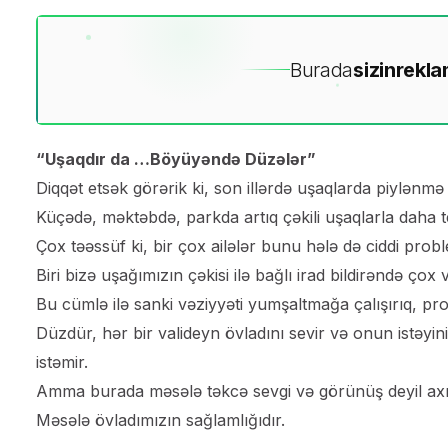
Burada
sizin
rekla
“Uşaqdır da …Böyüyəndə Düzələr”
Diqqət etsək görərik ki, son illərdə uşaqlarda piylən
Küçədə, məktəbdə, parkda artıq çəkili uşaqlarla daha te
Çox təəssüf ki, bir çox ailələr bunu hələ də ciddi probl
Biri bizə uşağımızın çəkisi ilə bağlı irad bildirəndə ç
Bu cümlə ilə sanki vəziyyəti yumşaltmağa çalışırıq, pr
Düzdür, hər bir valideyn övladını sevir və onun istəy
istəmir.
Amma burada məsələ təkcə sevgi və görünüş deyil axı
Məsələ övladımızın sağlamlığıdır.