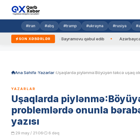
#iran
#abş
#tramp
#ukrayna
#rusiya
#
zidenti Ceyhun Bayramovu qəbul edib
Azərbaycan və Ukrayna XİN 
SON XƏBƏRLƏR
Skip
to
content
Ana Səhifə
Yazarlar
YAZARLAR
Uşaqlarda piylənmə:Böyüyə
problemlərdə onunla bəra
yazısı
29 may / 21:06
6 dəq