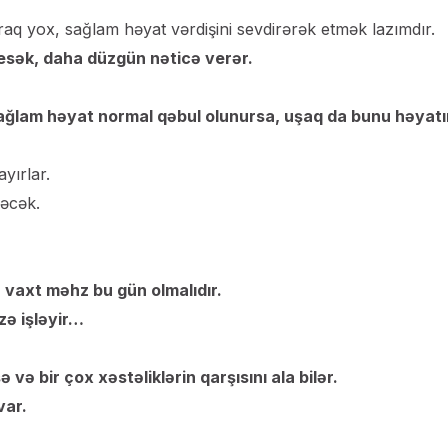
aq yox, sağlam həyat vərdişini sevdirərək etmək lazımdır.
esək, daha düzgün nəticə verər.
 sağlam həyat normal qəbul olunursa, uşaq da bunu həyatı
yırlar.
yəcək.
u vaxt məhz bu gün olmalıdır.
zə işləyir…
və bir çox xəstəliklərin qarşısını ala bilər.
var.