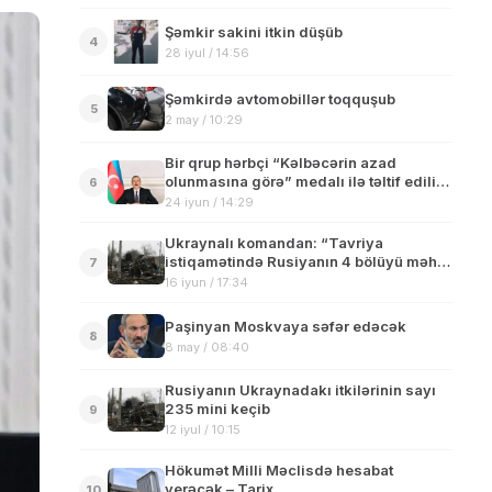
Şəmkir sakini itkin düşüb
4
28 iyul / 14:56
Şəmkirdə avtomobillər toqquşub
5
2 may / 10:29
Bir qrup hərbçi “Kəlbəcərin azad
olunmasına görə” medalı ilə təltif edilib
6
– Siyahı
24 iyun / 14:29
Ukraynalı komandan: “Tavriya
istiqamətində Rusiyanın 4 bölüyü məhv
7
edilib”
16 iyun / 17:34
Paşinyan Moskvaya səfər edəcək
8
8 may / 08:40
Rusiyanın Ukraynadakı itkilərinin sayı
235 mini keçib
9
12 iyul / 10:15
Hökumət Milli Məclisdə hesabat
verəcək – Tarix
10