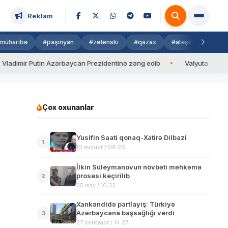
Reklam
müharibə
#paşinyan
#zelenski
#qazax
#atəşkəs
#isra
Azərbaycan Prezidentinə zəng edib
Valyuta məzənnəsi
Aza
Çox oxunanlar
Yusifin Saati qonaq-Xatirə Dilbazi
1
10 avqust / 08:26
İlkin Süleymanovun növbəti məhkəmə
prosesi keçirilib
2
25 may / 16:33
Xankəndidə partlayış: Türkiyə
Azərbaycana başsağlığı verdi
3
27 sentyabr / 14:27