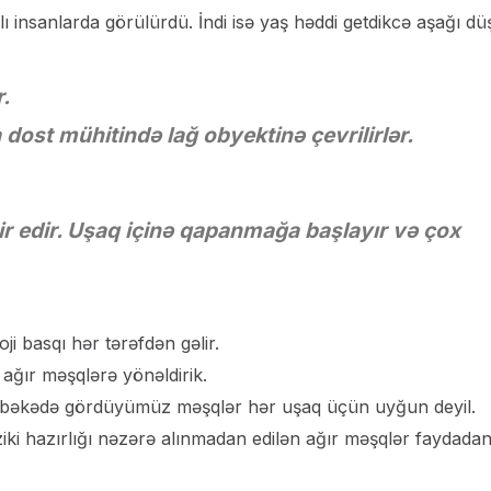
ı insanlarda görülürdü. İndi isə yaş həddi getdikcə aşağı dü
.
dost mühitində lağ obyektinə çevrilirlər.
ir edir. Uşaq içinə qapanmağa başlayır və çox
ji basqı hər tərəfdən gəlir.
ağır məşqlərə yönəldirik.
şəbəkədə gördüyümüz məşqlər hər uşaq üçün uyğun deyil.
ziki hazırlığı nəzərə alınmadan edilən ağır məşqlər faydada