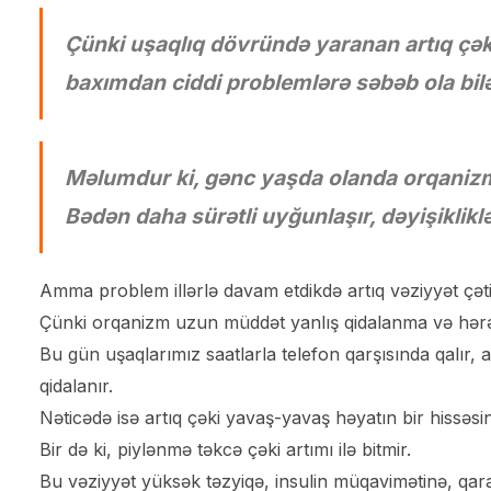
Çünki uşaqlıq dövründə yaranan artıq çək
baxımdan ciddi problemlərə səbəb ola bilə
Məlumdur ki, gənc yaşda olanda orqanizm
Bədən daha sürətli uyğunlaşır, dəyişiklikl
Amma problem illərlə davam etdikdə artıq vəziyyət çət
Çünki orqanizm uzun müddət yanlış qidalanma və hərək
Bu gün uşaqlarımız saatlarla telefon qarşısında qalır, a
qidalanır.
Nəticədə isə artıq çəki yavaş-yavaş həyatın bir hissəsinə
Bir də ki, piylənmə təkcə çəki artımı ilə bitmir.
Bu vəziyyət yüksək təzyiqə, insulin müqavimətinə, qar