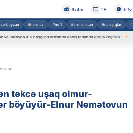
Radio
TV
Info
azərbaycan
#hörmüz
#neft
#ermənistan
#danışıqlar
#
başçıları arasında geniş tərkibdə görüş keçirilib
Vladimir Putin 
Uşaqlarda piylənmə:Böyüyən təkcə uşaq olmur-problemlərdə onunla bərabər böyüyür-Elnur Nemətovun yazısı
n təkcə uşaq olmur-
bər böyüyür-Elnur Nemətovun