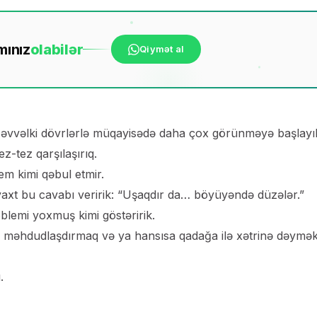
mınız
ola
bilər
Qiymət al
mə əvvəlki dövrlərlə müqayisədə daha çox görünməyə başlayı
z-tez qarşılaşırıq.
em kimi qəbul etmir.
ox vaxt bu cavabı veririk: “Uşaqdır da… böyüyəndə düzələr.”
oblemi yoxmuş kimi göstəririk.
ini məhdudlaşdırmaq və ya hansısa qadağa ilə xətrinə dəymə
.