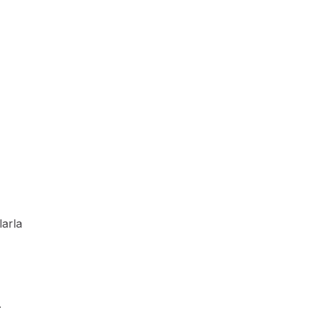
larla
.