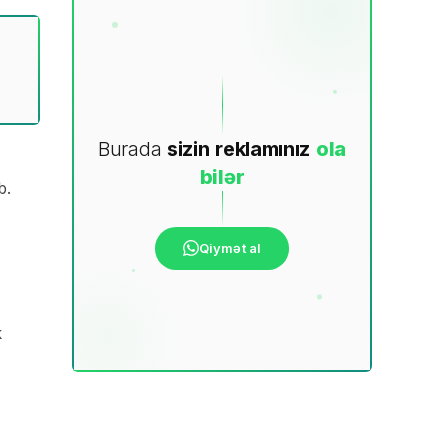
Burada
sizin
reklamınız
ola
bilər
b.
Qiymət al
k