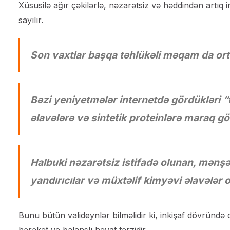
Xüsusilə ağır çəkilərlə, nəzarətsiz və həddindən artıq
sayılır.
Son vaxtlar başqa təhlükəli məqam da ort
Bəzi yeniyetmələr internetdə gördükləri “
əlavələrə və sintetik proteinlərə maraq gös
Halbuki nəzarətsiz istifadə olunan, mənş
yandırıcılar və müxtəlif kimyəvi əlavələr 
Bunu bütün valideynlər bilməlidir ki, inkişaf dövründ
hərəkət və balanslı həyat tərzidir.