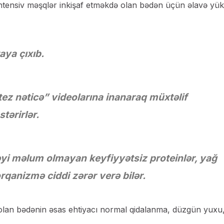
 intensiv məşqlər inkişaf etməkdə olan bədən üçün əlavə yük
aya çıxıb.
tez nəticə” videolarına inanaraq müxtəlif
tərirlər.
əyi məlum olmayan keyfiyyətsiz proteinlər, yağ
orqanizmə ciddi zərər verə bilər.
ə olan bədənin əsas ehtiyacı normal qidalanma, düzgün yuxu