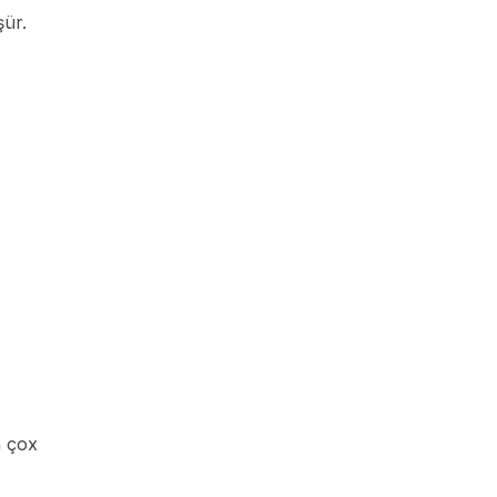
şür.
n çox