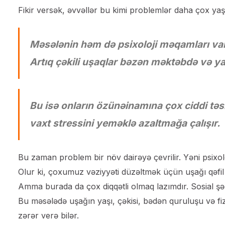
Fikir versək, əvvəllər bu kimi problemlər daha çox yaşl
Məsələnin həm də psixoloji məqamları var
Artıq çəkili uşaqlar bəzən məktəbdə və ya 
Bu isə onların özünəinamına çox ciddi təs
vaxt stressini yeməklə azaltmağa çalışır.
Bu zaman problem bir növ dairəyə çevrilir. Yəni psixolo
Olur ki, çoxumuz vəziyyəti düzəltmək üçün uşağı qəfil 
Amma burada da çox diqqətli olmaq lazımdır. Sosial 
Bu məsələdə uşağın yaşı, çəkisi, bədən quruluşu və fi
zərər verə bilər.