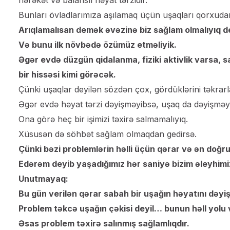
Bunları övladlarımıza aşılamaq üçün uşaqları qorxudar
Arıqlamalısan demək əvəzinə biz sağlam olmalıyıq d
Və bunu ilk növbədə özümüz etməliyik.
Əgər evdə düzgün qidalanma, fiziki aktivlik varsa,
bir hissəsi kimi görəcək.
Çünki uşaqlar deyilən sözdən çox, gördüklərini təkrarla
Əgər evdə həyat tərzi dəyişməyibsə, uşaq da dəyişmə
Ona görə heç bir işimizi təxirə salmamalıyıq.
Xüsusən də söhbət sağlam olmaqdan gedirsə.
Çünki bəzi problemlərin həlli üçün qərar və ən doğr
Edərəm deyib yaşadığımız hər saniyə bizim əleyhimi
Unutmayaq:
Bu gün verilən qərar sabah bir uşağın həyatını dəyişə 
Problem təkcə uşağın çəkisi deyil… bunun həll yolu 
Əsas problem təxirə salınmış sağlamlıqdır.