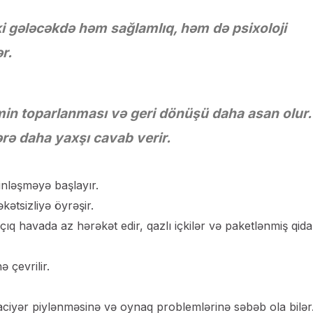
i gələcəkdə həm sağlamlıq, həm də psixoloji
r.
in toparlanması və geri dönüşü daha asan olur.
ərə daha yaxşı cavab verir.
inləşməyə başlayır.
ətsizliyə öyrəşir.
çıq havada az hərəkət edir, qazlı içkilər və paketlənmiş qida
 çevrilir.
aciyər piylənməsinə və oynaq problemlərinə səbəb ola bilər