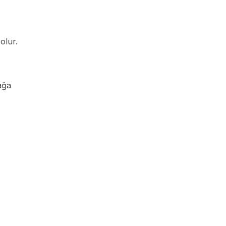
olur.
ağa