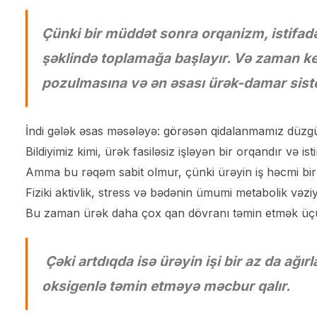
Çünki bir müddət sonra orqanizm, istifadə 
şəklində toplamağa başlayır. Və zaman keç
pozulmasına və ən əsası ürək-damar sist
İndi gələk əsas məsələyə: görəsən qidalanmamız düzg
Bildiyimiz kimi, ürək fasiləsiz işləyən bir orqandır və i
Amma bu rəqəm sabit olmur, çünki ürəyin iş həcmi birb
Fiziki aktivlik, stress və bədənin ümumi metabolik vəziy
Bu zaman ürək daha çox qan dövranı təmin etmək üçün 
Çəki artdıqda isə ürəyin işi bir az da ağı
oksigenlə təmin etməyə məcbur qalır.