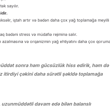
ək sayılır.
dir.
ksəlir, iştah artır və bədən daha çox yağ toplamağa meyilli 
q bədəni stress və müdafiə rejiminə salır.
nın azalmasına və orqanizmin yağ ehtiyatını daha çox qorum
r müddət sonra həm gücsüzlük hiss edirik, həm də
itirdiyi çəkini daha sürətli şəkldə toplamağa
, uzunmüddətli davam edə bilən balanslı