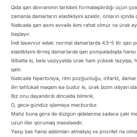
Qida qan dövranının tərkibini formalaşdırdığı üçün çox
zamanla damarların elastikliyini azaldır, onların içind
Nəticədə qan axını əvvəlki kimi rahat olmur və ürək 
başlayır.
İndi təsəvvür edək: normal damarlarda 4.5–5 litr qan 
elastikliyini itirmiş damarlarda qan pompaladıqda hansı 
Əlbəttə ki, belə vəziyyətdə ürək həm yüksək təzyiqə,
qalır.
Nəticədə hipertoniya, ritm pozğunluğu, infarkt, damar t
Ən təhlükəli məqam isə budur ki, ürək bizim ixtiyari idar
Biz onu dayandırıb dincəldə bilmirik.
O, gecə-gündüz işləməyə məcburdur.
Məhz buna görə də düzgün qidalanma sadəcə çəki məsə
uzun illər qorumaq məsələsidir.
Yaxşı bəs hansi addımları atmaliyiq və prioritet nə olma