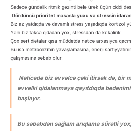
Sadəcə gündəlik ritmik gəzinti belə ürək üçün ciddi dəst
Dördüncü prioritet məsəslə yuxu və stressin idarəsi
Biz az yatdıqda və davamlı stress yaşadıqda kortizol yü
Yəni biz təkcə qidadan yox, stressdən də kökəlirik.
Çox sərt dietalar qısa müddətdə nəticə arxasıyca qacma
Bu isə metabolizmin yavaşlamasına, enerji sərfiyyatı
çalışmasına səbəb olur.
Nəticədə biz əvvəlcə çəki itirsək də, bi
əvvəlki qidalanmaya qayıtdıqda bədənimiz 
başlayır.
Bu səbəbdən sağlam arıqlama sürətli yox