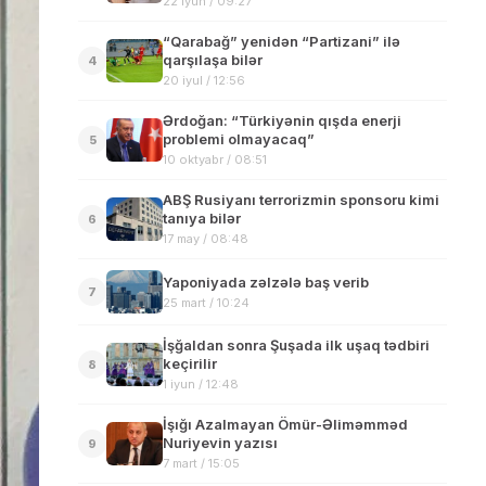
22 iyun / 09:27
“Qarabağ” yenidən “Partizani” ilə
qarşılaşa bilər
4
20 iyul / 12:56
Ərdoğan: “Türkiyənin qışda enerji
problemi olmayacaq”
5
10 oktyabr / 08:51
ABŞ Rusiyanı terrorizmin sponsoru kimi
tanıya bilər
6
17 may / 08:48
Yaponiyada zəlzələ baş verib
7
25 mart / 10:24
İşğaldan sonra Şuşada ilk uşaq tədbiri
keçirilir
8
1 iyun / 12:48
İşığı Azalmayan Ömür-Əliməmməd
Nuriyevin yazısı
9
7 mart / 15:05