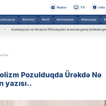
Radio
TV
Info
azərbaycan
#hörmüz
#neft
#ermənistan
#danışıqlar
#
ycan və Ukrayna XİN başçıları arasında geniş tərkibdə görüş keçirilib
Ürək və Qidalanma…Metabolizm Pozulduqda Ürəkdə Nə Baş Verir?-Elnur Nemətovun yazısı..
lizm Pozulduqda Ürəkdə Nə
 yazısı..