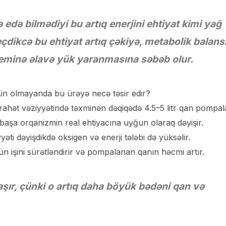
edə bilmədiyi bu artıq enerjini ehtiyat kimi yağ
dikcə bu ehtiyat artıq çəkiyə, metabolik balans
eminə əlavə yük yaranmasına səbəb olur.
ün olmayanda bu ürəyə necə təsir edir?
stirahət vəziyyətində təxminən dəqiqədə 4.5–5 litr qan pompal
aşa orqanizmin real ehtiyacına uyğun olaraq dəyişir.
yəti dəyişdikdə oksigen və enerji tələbi də yüksəlir.
işini sürətləndirir və pompalanan qanın həcmi artır.
rlaşır, çünki o artıq daha böyük bədəni qan və