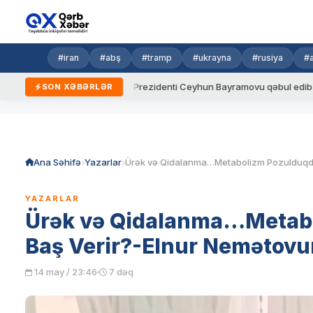
#iran
#abş
#tramp
#ukrayna
#rusiya
#
r
Ukrayna Prezidenti Ceyhun Bayramovu qəbul edib
Azərba
SON XƏBƏRLƏR
Skip
to
content
Ana Səhifə
Yazarlar
YAZARLAR
Ürək və Qidalanma…Metabo
Baş Verir?-Elnur Nemətovun
14 may / 23:46
7 dəq