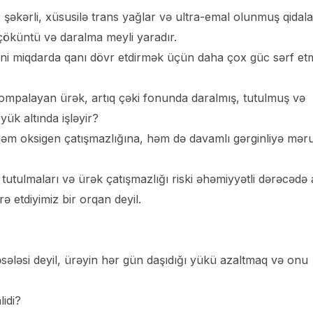
 şəkərli, xüsusilə trans yağlar və ultra-emal olunmuş qidala
ə çöküntü və daralma meyli yaradır.
eyni miqdarda qanı dövr etdirmək üçün daha çox güc sərf e
pompalayan ürək, artıq çəki fonunda daralmış, tutulmuş və
yük altında işləyir?
 həm oksigen çatışmazlığına, həm də davamlı gərginliyə mər
utulmaları və ürək çatışmazlığı riski əhəmiyyətli dərəcədə a
ə etdiyimiz bir orqan deyil.
ləsi deyil, ürəyin hər gün daşıdığı yükü azaltmaq və onu
lidi?