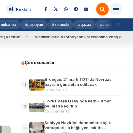
Reklam
müharibə
#paşinyan
#zelenski
#qazax
#atəşkəs
#isra
Vladimir Putin Azərbaycan Prezidentinə zəng edib
Valyuta 
Çox oxunanlar
Ərdoğan: 21 martı TDT-də Novruzu
bayram günü elan ediləcək
1
21 may / 14:43
Tovuz Peşə Liseyində hərbi-idman
oyunları keçirilib
2
29 aprel / 16:32
Səhiyyə Nazirliyi dərmanların içlik
vərəqələri ilə bağlı yeni təklifə
3
münasibət bildirib