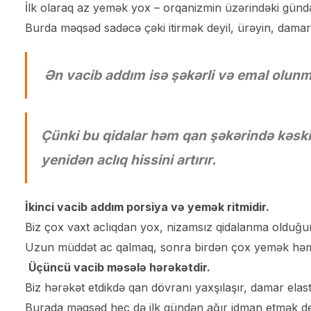
İlk olaraq az yemək yox – orqanizmin üzərindəki gündə
Burda məqsəd sadəcə çəki itirmək deyil, ürəyin, damarl
Ən vacib addım isə şəkərli və emal olunmu
Çünki bu qidalar həm qan şəkərində kəsk
yenidən aclıq hissini artırır.
İkinci vacib addım porsiya və yemək ritmidir.
Biz çox vaxt aclıqdan yox, nizamsız qidalanma olduğun
Uzun müddət ac qalmaq, sonra birdən çox yemək həm i
Üçüncü vacib məsələ hərəkətdir.
Biz hərəkət etdikdə qan dövranı yaxşılaşır, damar elasti
Burada məqsəd hec də ilk gündən ağır idman etmək de