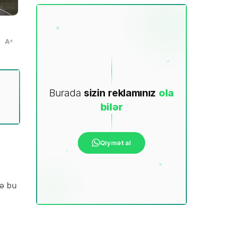
A
Burada
sizin
reklamınız
ola
bilər
Qiymət al
və bu