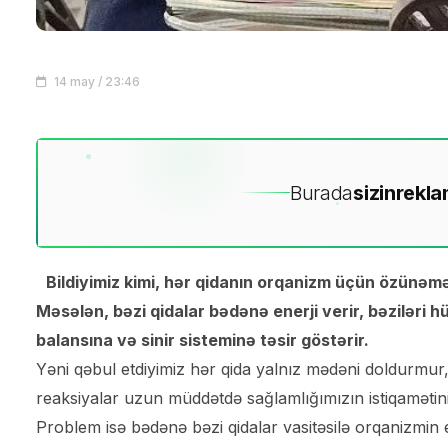
14 may / 23:46
Burada
sizin
rekla
Bildiyimiz kimi, hər qidanın orqanizm üçün özünəmə
Məsələn, bəzi qidalar bədənə enerji verir, bəziləri h
balansına və sinir sisteminə təsir göstərir.
Yəni qəbul etdiyimiz hər qida yalnız mədəni doldurmu
reaksiyalar uzun müddətdə sağlamlığımızın istiqamətin
Problem isə bədənə bəzi qidalar vasitəsilə orqanizmin eh