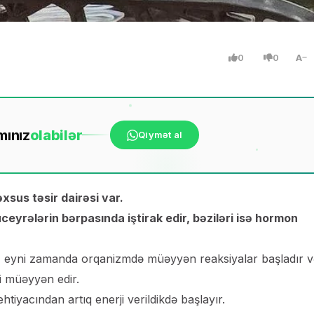
0
0
A
mınız
ola
bilər
Qiymət al
xsus təsir dairəsi var.
üceyrələrin bərpasında iştirak edir, bəziləri isə hormon
r, eyni zamanda orqanizmdə müəyyən reaksiyalar başladır 
i müəyyən edir.
tiyacından artıq enerji verildikdə başlayır.