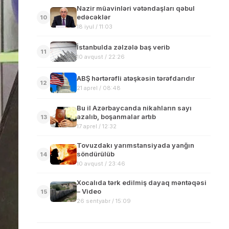
Nazir müavinləri vətəndaşları qəbul
edəcəklər
10
18 iyul / 11:03
İstanbulda zəlzələ baş verib
11
10 avqust / 22:26
ABŞ hərtərəfli atəşkəsin tərəfdarıdır
12
21 aprel / 08:48
Bu il Azərbaycanda nikahların sayı
azalıb, boşanmalar artıb
13
17 aprel / 12:32
Tovuzdakı yarımstansiyada yanğın
söndürülüb
14
10 avqust / 23:46
Xocalıda tərk edilmiş dayaq məntəqəsi
– Video
15
26 sentyabr / 15:09