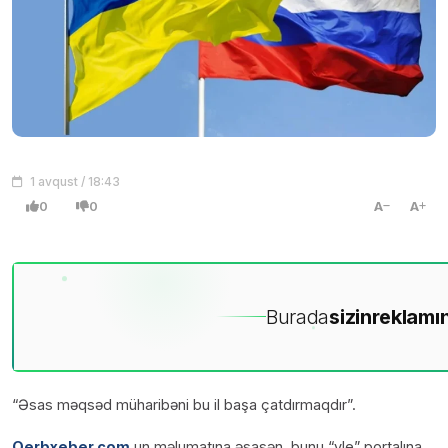
1 avqust / 18:43
0
0
A
A
Burada
sizin
reklamın
“Əsas məqsəd müharibəni bu il başa çatdırmaqdır”.
Qerbxeber.com
un məlumatına əsasən, bunu “yle” portalına