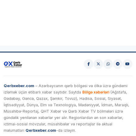
Qerbxeber.com
– Azərbaycanın qərb bölgəsi və ölkə üzrə gündəmi
izləmək üçün etibarlı xəbər saytıdır. Saytda
Bölgə xəbərləri
(Ağstafa,
Gədəbəy, Gəncə, Qazax, Şəmkir, Tovuz), Hadisə, Sosial, Siyasət,
İqtisadiyyat, Dünya, Elm və Texnologiya, Mədəniyyət, İdman, Maraqlı,
Müsahibə-Reportaj, QHT Xəbər və Qərb Xəbər TV bölmələri üzrə
gündəlik yenilənən xəbərlər yer alır. Regionlardan ən son xəbərlər,
ictimai-sosial mövzular, müsahibələr və reportajlar ilə aktual
məlumatları
Qerbxeber.com
-da izləyin.