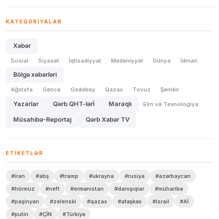
KATEQORIYALAR
Xəbər
Sosial
Siyasət
İqtisadiyyat
Mədəniyyət
Dünya
İdman
Bölgə xəbərləri
Ağstafa
Gəncə
Gədəbəy
Qazax
Tovuz
Şəmkir
Yazarlar
Qərb QHT-lərİ
Maraqlı
Elm və Texnologiya
Müsahibə-Reportaj
Qərb Xəbər TV
ETIKETLƏR
#iran
#abş
#tramp
#ukrayna
#rusiya
#azərbaycan
#hörmüz
#neft
#ermənistan
#danışıqlar
#müharibə
#paşinyan
#zelenski
#qazax
#atəşkəs
#israil
#Aİ
#putin
#ÇİN
#Türkiyə