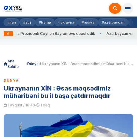
#iran
#abş
#tramp
#ukrayna
#rusiya
#azərbaycan
#h
krayna Prezidenti Ceyhun Bayramovu qəbul edib
Azərbaycan və Ukrayna
Skip
to
content
Ana
Dünya
Ukraynanın XİN : Əsas məqsədimiz müharibəni bu il başa çatdırmaqdır
Səhifə
DÜNYA
Ukraynanın XİN : Əsas məqsədimiz
müharibəni bu il başa çatdırmaqdır
1 avqust / 18:43
1 dəq