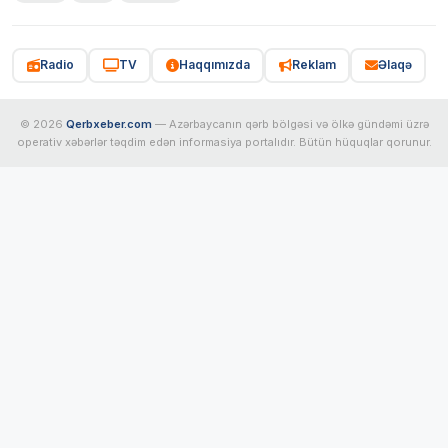
Radio
TV
Haqqımızda
Reklam
Əlaqə
© 2026
Qerbxeber.com
— Azərbaycanın qərb bölgəsi və ölkə gündəmi üzrə
operativ xəbərlər təqdim edən informasiya portalıdır. Bütün hüquqlar qorunur.