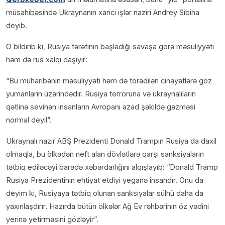
müsahibəsində Ukraynanın xarici işlər naziri Andrey Sibiha
deyib.
O bildirib ki, Rusiya tərəfinin başladığı savaşa görə məsuliyyəti
həm də rus xalqı daşıyır:
“Bu müharibənin məsuliyyəti həm də törədilən cinayətlərə göz
yumanların üzərindədir. Rusiya terroruna və ukraynalıların
qətlinə sevinən insanların Avropanı azad şəkildə gəzməsi
normal deyil”.
Ukraynalı nazir ABŞ Prezidenti Donald Trampın Rusiya da daxil
olmaqla, bu ölkədən neft alan dövlətlərə qarşı sanksiyaların
tətbiq ediləcəyi barədə xəbərdarlığını alqışlayıb: “Donald Tramp
Rusiya Prezidentinin ehtiyat etdiyi yeganə insandır. Onu da
deyim ki, Rusiyaya tətbiq olunan sanksiyalar sülhü daha da
yaxınlaşdırır. Hazırda bütün ölkələr Ağ Ev rəhbərinin öz vədini
yerinə yetirməsini gözləyir”.