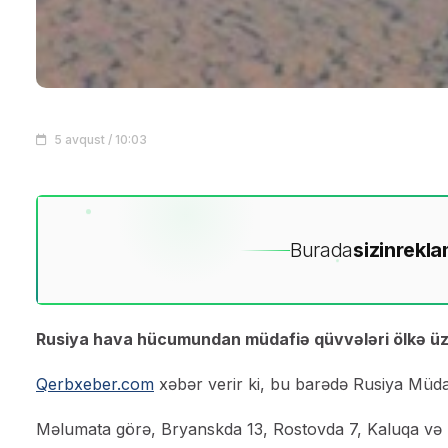
5 avqust / 10:03
Burada
sizin
rekla
Rusiya hava hücumundan müdafiə qüvvələri ölkə ü
Qerbxeber.com
xəbər verir ki, bu barədə Rusiya Müdaf
Məlumata görə, Bryanskda 13, Rostovda 7, Kaluqa və Sm