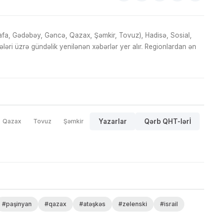
fa, Gədəbəy, Gəncə, Qazax, Şəmkir, Tovuz), Hadisə, Sosial,
ri üzrə gündəlik yenilənən xəbərlər yer alır. Regionlardan ən
Qazax
Tovuz
Şəmkir
Yazarlar
Qərb QHT-lərİ
#paşinyan
#qazax
#atəşkəs
#zelenski
#israil