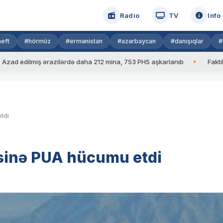
Radio
TV
Info
eft
#hörmüz
#ermənistan
#azərbaycan
#danışıqlar
#
lmiş ərazilərdə daha 212 mina, 753 PHS aşkarlanıb
Faktiki hava:
tdi
sinə PUA hücumu etdi