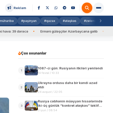
Reklam
müharibə
#paşinyan
#qazax
#atəşkəs
#zelenski
#isra
 39 dərəcə
Erməni güləşçilər Azərbaycana gəlib
İlham Əliye
Çox oxunanlar
1087-ci gün: Rusiyanın itkiləri yeniləndi
1
14 fevral / 10:33
Ukrayna ordusu daha bir kəndi azad
etdi
2
24 avqust / 22:05
Rusiya cəbhənin müəyyən hissələrində
iki-üç günlük “konkret atəşkəs” təklif
3
edib
3 iyun / 08:54