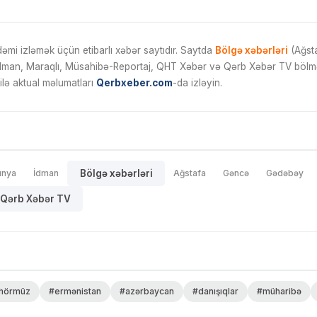
mi izləmək üçün etibarlı xəbər saytıdır. Saytda
Bölgə xəbərləri
(Ağsta
İdman, Maraqlı, Müsahibə-Reportaj, QHT Xəbər və Qərb Xəbər TV bölmələ
ilə aktual məlumatları
Qerbxeber.com
-da izləyin.
ünya
İdman
Bölgə xəbərləri
Ağstafa
Gəncə
Gədəbəy
Qərb Xəbər TV
hörmüz
#ermənistan
#azərbaycan
#danışıqlar
#müharibə