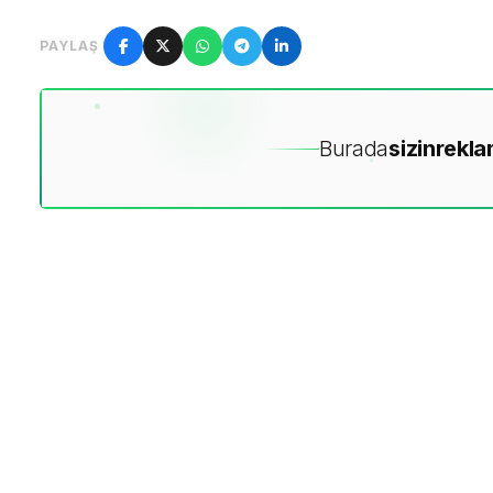
PAYLAŞ
Burada
sizin
rekla