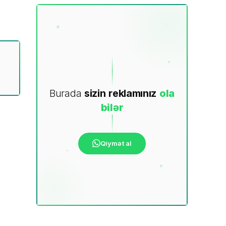
Burada
sizin
reklamınız
ola
bilər
Qiymət al