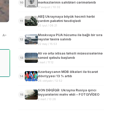
mərkəzlərinin sahibləri cərimələnib
10
17 avqust / 10:32
ABŞ Ukraynaya böyük həcmli hərbi
yardım paketini təsdiqlədi
11
25 iyul / 08:21
Moskvaya PUA hücumu ilə bağlı bir sıra
A
reyslər təxirə salınıb
12
22 may / 15:53
Ali və orta ixtisas təhsili müəssisələrinə
sənəd qəbulu başlanıb
13
1 mart / 11:12
Azərbaycanın MDB ölkələri ilə ticarət
dövriyyəsi 13 % artıb
14
28 oktyabr / 12:52
SON DƏQİQƏ: Ukrayna Rusiya qırıcı
təyyarələrini məhv etdi – FOTO/VİDEO
15
3 mart / 13:28