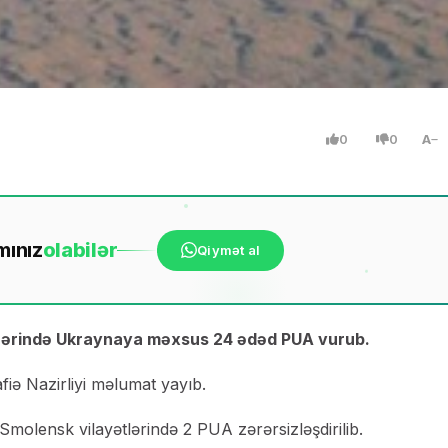
0
0
A
mınız
ola
bilər
Qiymət al
zərində Ukraynaya məxsus 24 ədəd PUA vurub.
iə Nazirliyi məlumat yayıb.
olensk vilayətlərində 2 PUA zərərsizləşdirilib.