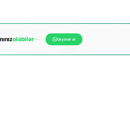
mınız
ola
bilər
Qiymət al