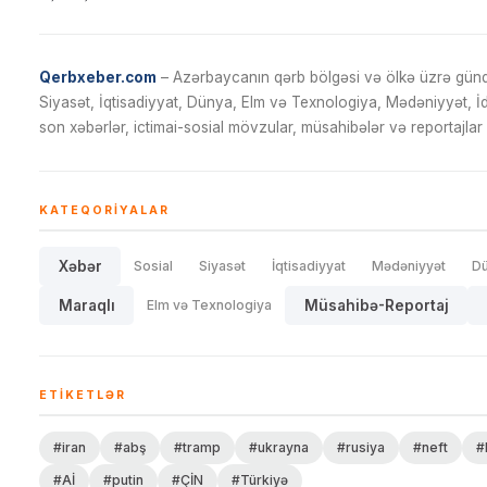
Qerbxeber.com
– Azərbaycanın qərb bölgəsi və ölkə üzrə gündə
Siyasət, İqtisadiyyat, Dünya, Elm və Texnologiya, Mədəniyyət, 
son xəbərlər, ictimai-sosial mövzular, müsahibələr və reportajlar 
KATEQORIYALAR
Xəbər
Sosial
Siyasət
İqtisadiyyat
Mədəniyyət
D
Maraqlı
Elm və Texnologiya
Müsahibə-Reportaj
ETIKETLƏR
#iran
#abş
#tramp
#ukrayna
#rusiya
#neft
#
#Aİ
#putin
#ÇİN
#Türkiyə