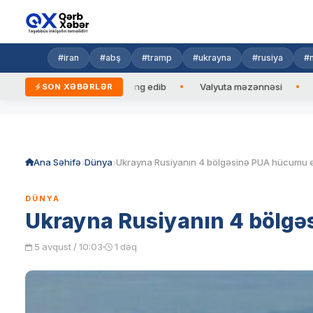
#iran
#abş
#tramp
#ukrayna
#rusiya
#n
baycan Prezidentinə zəng edib
Valyuta məzənnəsi
Azad edi
SON XƏBƏRLƏR
Skip
to
content
Ana Səhifə
Dünya
Ukrayna Rusiyanın 4 bölgəsinə PUA hücumu e
DÜNYA
Ukrayna Rusiyanın 4 bölgə
5 avqust / 10:03
1 dəq