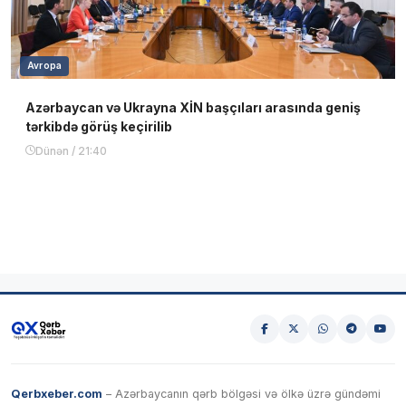
Avropa
Azərbaycan və Ukrayna XİN başçıları arasında geniş
tərkibdə görüş keçirilib
Dünən / 21:40
Qerbxeber.com
– Azərbaycanın qərb bölgəsi və ölkə üzrə gündəmi