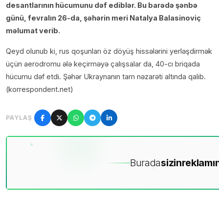
desantlarının hücumunu dəf ediblər. Bu barədə şənbə
günü, fevralın 26-da, şəhərin meri Natalya Balasinoviç
məlumat verib.
Qeyd olunub ki, rus qoşunları öz döyüş hissələrini yerləşdirmək
üçün aerodromu ələ keçirməyə çalışsalar da, 40-cı briqada
hücumu dəf etdi. Şəhər Ukraynanın tam nəzarəti altında qalıb.
(korrespondent.net)
PAYLAŞ
Burada
sizin
reklamın