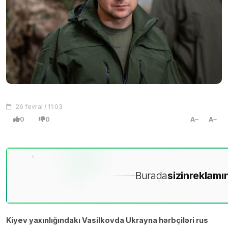
26 fevral / 11:03
0
0
A
A
Burada
sizin
reklamın
Kiyev yaxınlığındakı Vasilkovda Ukrayna hərbçiləri rus