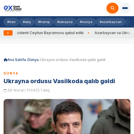
#iran
#abş
#tramp
#ukrayna
#rusiya
#azərbaycan
#h
rezidenti Ceyhun Bayramovu qəbul edib
Azərbaycan və Ukrayna XİN baş
Skip
to
content
Ana Səhifə
Dünya
Ukrayna ordusu Vasilkoda qalıb gəldi
DÜNYA
Ukrayna ordusu Vasilkoda qalıb gəldi
26 fevral / 11:03
1 dəq