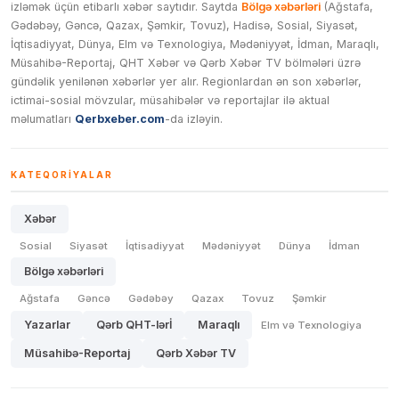
izləmək üçün etibarlı xəbər saytıdır. Saytda
Bölgə xəbərləri
(Ağstafa,
Gədəbəy, Gəncə, Qazax, Şəmkir, Tovuz), Hadisə, Sosial, Siyasət,
İqtisadiyyat, Dünya, Elm və Texnologiya, Mədəniyyət, İdman, Maraqlı,
Müsahibə-Reportaj, QHT Xəbər və Qərb Xəbər TV bölmələri üzrə
gündəlik yenilənən xəbərlər yer alır. Regionlardan ən son xəbərlər,
ictimai-sosial mövzular, müsahibələr və reportajlar ilə aktual
məlumatları
Qerbxeber.com
-da izləyin.
KATEQORIYALAR
Xəbər
Sosial
Siyasət
İqtisadiyyat
Mədəniyyət
Dünya
İdman
Bölgə xəbərləri
Ağstafa
Gəncə
Gədəbəy
Qazax
Tovuz
Şəmkir
Yazarlar
Qərb QHT-lərİ
Maraqlı
Elm və Texnologiya
Müsahibə-Reportaj
Qərb Xəbər TV