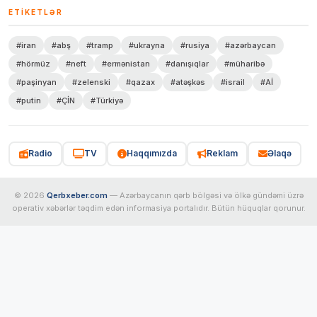
ETIKETLƏR
#iran
#abş
#tramp
#ukrayna
#rusiya
#azərbaycan
#hörmüz
#neft
#ermənistan
#danışıqlar
#müharibə
#paşinyan
#zelenski
#qazax
#atəşkəs
#israil
#Aİ
#putin
#ÇİN
#Türkiyə
Radio
TV
Haqqımızda
Reklam
Əlaqə
© 2026
Qerbxeber.com
— Azərbaycanın qərb bölgəsi və ölkə gündəmi üzrə
operativ xəbərlər təqdim edən informasiya portalıdır. Bütün hüquqlar qorunur.