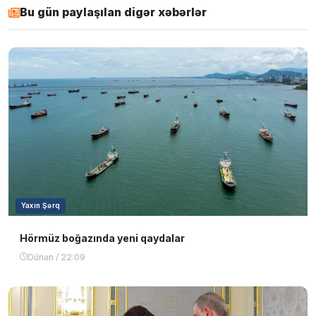
Bu gün paylaşılan digər xəbərlər
Yaxın Şərq
Hörmüz boğazında yeni qaydalar
Dünən / 22:09