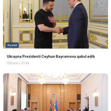
Siyasət
Ukrayna Prezidenti Ceyhun Bayramovu qəbul edib
Dünən / 21:49