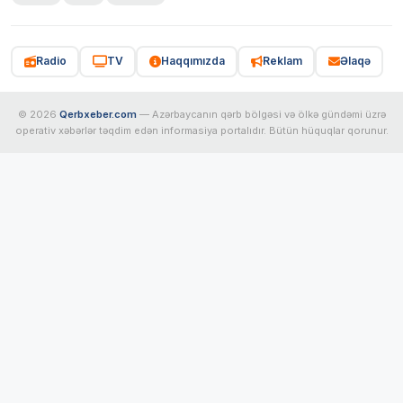
Radio
TV
Haqqımızda
Reklam
Əlaqə
© 2026
Qerbxeber.com
— Azərbaycanın qərb bölgəsi və ölkə gündəmi üzrə
operativ xəbərlər təqdim edən informasiya portalıdır. Bütün hüquqlar qorunur.