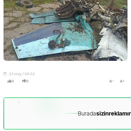
23 may / 09:02
0
0
A
A
Burada
sizin
reklamın