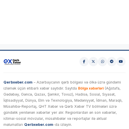
Qerbxeber.com
– Azərbaycanın qərb bölgəsi və ölkə üzrə gündəmi
izləmək üçün etibarlı xəbər saytıdır. Saytda
Bölgə xəbərləri
(Ağstafa,
Gədəbəy, Gəncə, Qazax, Şəmkir, Tovuz), Hadisə, Sosial, Siyasət,
İqtisadiyyat, Dünya, Elm və Texnologiya, Mədəniyyət, İdman, Maraqlı,
Müsahibə-Reportaj, QHT Xəbər və Qərb Xəbər TV bölmələri üzrə
gündəlik yenilənən xəbərlər yer alır. Regionlardan ən son xəbərlər,
ictimai-sosial mövzular, müsahibələr və reportajlar ilə aktual
məlumatları
Qerbxeber.com
-da izləyin.