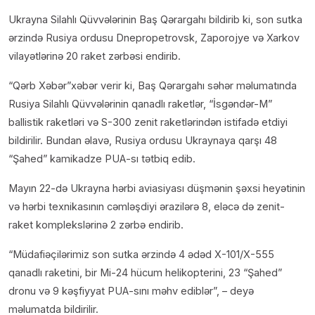
Ukrayna Silahlı Qüvvələrinin Baş Qərargahı bildirib ki, son sutka
ərzində Rusiya ordusu Dnepropetrovsk, Zaporojye və Xarkov
vilayətlərinə 20 raket zərbəsi endirib.
“Qərb Xəbər”xəbər verir ki, Baş Qərargahı səhər məlumatında
Rusiya Silahlı Qüvvələrinin qanadlı raketlər, “İsgəndər-M”
ballistik raketləri və S-300 zenit raketlərindən istifadə etdiyi
bildirilir. Bundan əlavə, Rusiya ordusu Ukraynaya qarşı 48
“Şahed” kamikadze PUA-sı tətbiq edib.
Mayın 22-də Ukrayna hərbi aviasiyası düşmənin şəxsi heyətinin
və hərbi texnikasının cəmləşdiyi ərazilərə 8, eləcə də zenit-
raket komplekslərinə 2 zərbə endirib.
“Müdafiəçilərimiz son sutka ərzində 4 ədəd X-101/X-555
qanadlı raketini, bir Mi-24 hücum helikopterini, 23 “Şahed”
dronu və 9 kəşfiyyat PUA-sını məhv ediblər”, – deyə
məlumatda bildirilir.