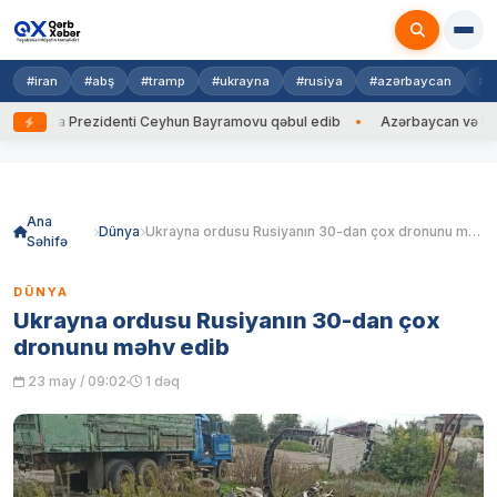
#iran
#abş
#tramp
#ukrayna
#rusiya
#azərbaycan
#h
rayna Prezidenti Ceyhun Bayramovu qəbul edib
Azərbaycan və Ukrayna 
Skip
to
content
Ana
Dünya
Ukrayna ordusu Rusiyanın 30-dan çox dronunu məhv edib
Səhifə
DÜNYA
Ukrayna ordusu Rusiyanın 30-dan çox
dronunu məhv edib
23 may / 09:02
1 dəq