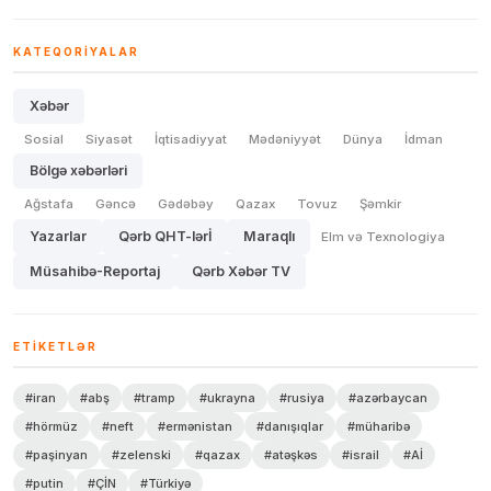
KATEQORIYALAR
Xəbər
Sosial
Siyasət
İqtisadiyyat
Mədəniyyət
Dünya
İdman
Bölgə xəbərləri
Ağstafa
Gəncə
Gədəbəy
Qazax
Tovuz
Şəmkir
Yazarlar
Qərb QHT-lərİ
Maraqlı
Elm və Texnologiya
Müsahibə-Reportaj
Qərb Xəbər TV
ETIKETLƏR
#iran
#abş
#tramp
#ukrayna
#rusiya
#azərbaycan
#hörmüz
#neft
#ermənistan
#danışıqlar
#müharibə
#paşinyan
#zelenski
#qazax
#atəşkəs
#israil
#Aİ
#putin
#ÇİN
#Türkiyə