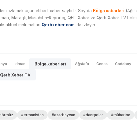
mi izləmək üçün etibarlı xəbər saytıdır. Saytda
Bölgə xəbərləri
(Ağsta
İdman, Maraqlı, Müsahibə-Reportaj, QHT Xəbər və Qərb Xəbər TV bölmələ
ilə aktual məlumatları
Qerbxeber.com
-da izləyin.
ünya
İdman
Bölgə xəbərləri
Ağstafa
Gəncə
Gədəbəy
Qərb Xəbər TV
hörmüz
#ermənistan
#azərbaycan
#danışıqlar
#müharibə