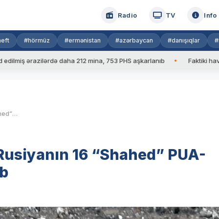
Radio
TV
Info
eft
#hörmüz
#ermənistan
#azərbaycan
#danışıqlar
#
 ərazilərdə daha 212 mina, 753 PHS aşkarlanıb
Faktiki hava: 39 d
Ukrayna ordusu ötən gecə Rusiyanın 16 “Shahed” PUA-sını, 6 qanadlı raketini vurub
Rusiyanın 16 “Shahed” PUA-
ub