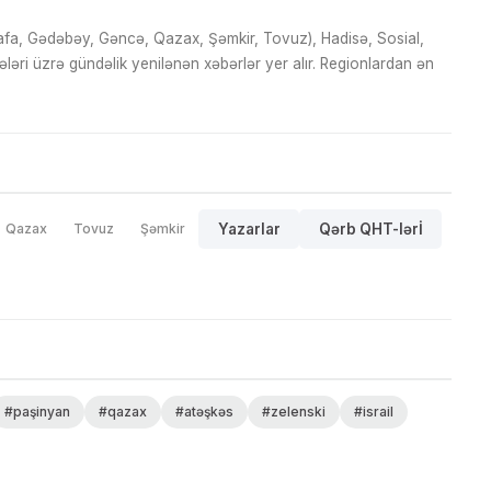
fa, Gədəbəy, Gəncə, Qazax, Şəmkir, Tovuz), Hadisə, Sosial,
ri üzrə gündəlik yenilənən xəbərlər yer alır. Regionlardan ən
Qazax
Tovuz
Şəmkir
Yazarlar
Qərb QHT-lərİ
#paşinyan
#qazax
#atəşkəs
#zelenski
#israil