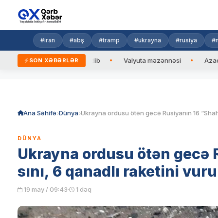
#iran
#abş
#tramp
#ukrayna
#rusiya
#n
an Prezidentinə zəng edib
Valyuta məzənnəsi
Azad edilmiş
SON XƏBƏRLƏR
Skip
to
content
Ana Səhifə
Dünya
DÜNYA
Ukrayna ordusu ötən gecə 
sını, 6 qanadlı raketini vur
19 may / 09:43
1 dəq