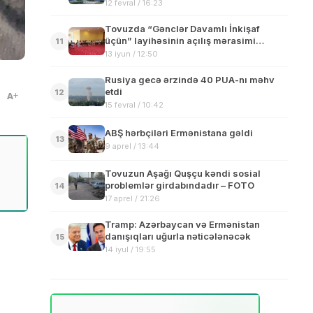
12 fevral / 16:23
Tovuzda “Gənclər Davamlı İnkişaf
üçün” layihəsinin açılış mərasimi
11
keçirilib
13 iyun / 12:50
Rusiya gecə ərzində 40 PUA-nı məhv
etdi
12
A
15 fevral / 10:42
ABŞ hərbçiləri Ermənistana gəldi
13
9 aprel / 13:44
Tovuzun Aşağı Quşçu kəndi sosial
problemlər girdabındadır – FOTO
14
17 aprel / 21:26
Tramp: Azərbaycan və Ermənistan
danışıqları uğurla nəticələnəcək
15
14 iyul / 19:55