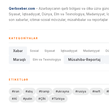
Qerbxeber.com
– Azərbaycanın qərb bölgəsi və ölkə üzrə gündə
Siyasət, İqtisadiyyat, Dünya, Elm və Texnologiya, Mədəniyyət, 
son xəbərlər, ictimai-sosial mövzular, müsahibələr və reportajlar 
KATEQORIYALAR
Xəbər
Sosial
Siyasət
İqtisadiyyat
Mədəniyyət
D
Maraqlı
Elm və Texnologiya
Müsahibə-Reportaj
ETIKETLƏR
#iran
#abş
#tramp
#ukrayna
#rusiya
#neft
#
#Aİ
#putin
#ÇİN
#Türkiyə