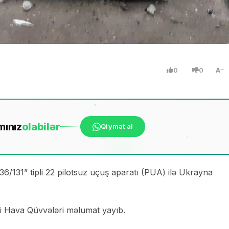
0
0
A
mınız
ola
bilər
Qiymət al
6/131” tipli 22 pilotsuz uçuş aparatı (PUA) ilə Ukrayna
i Hava Qüvvələri məlumat yayıb.