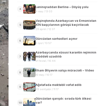
Leninqraddan Berlinə – Döyüş yolu
4
9 may / 13:03
Vaşinqtonda Azərbaycan və Ermənistan
XİN başçılarının görüşü keçiriləcək
5
29 aprel / 12:37
Gürcüstan sərhədləri açmır
6
8 iyul / 13:57
Azərbaycanda xüsusi karantin rejiminin
müddəti uzadılıb
7
21 fevral / 16:44
İlham Əliyevin xalqa müraciəti – Video
8
10 may / 10:17
Ağstafada məktəbli vəfat edib
9
29 sentyabr / 11:17
Gürcüstan qarışdı: sırada türk ölkəsi
var?
10