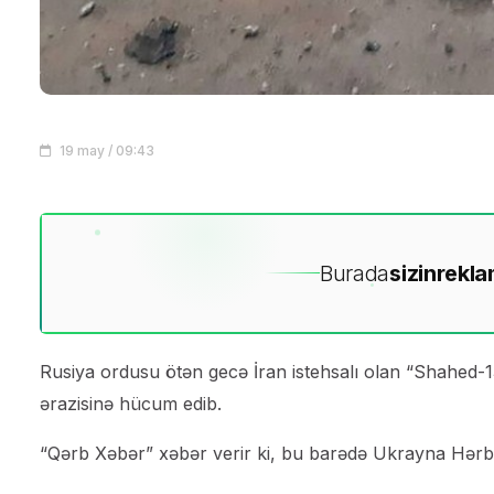
19 may / 09:43
Burada
sizin
rekla
Rusiya ordusu ötən gecə İran istehsalı olan “Shahed-13
ərazisinə hücum edib.
“Qərb Xəbər” xəbər verir ki, bu barədə Ukrayna Hərb