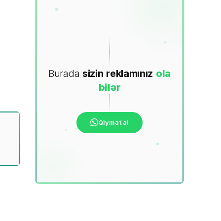
Burada
sizin
reklamınız
ola
bilər
Qiymət al