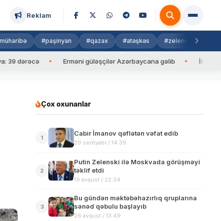
Reklam
müharibə
#paşinyan
#qazax
#atəşkəs
#zelenski
#isra
ərəcə
Erməni güləşçilər Azərbaycana gəlib
İlham Əliyev Ma
Çox oxunanlar
Cabir İmanov qəflətən vəfat edib
1
29 sentyabr / 14:39
Putin Zelenski ilə Moskvada görüşməyi
təklif etdi
2
19 avqust / 22:34
Bu gündən məktəbəhazırlıq qruplarına
sənəd qəbulu başlayıb
3
26 avqust / 13:49