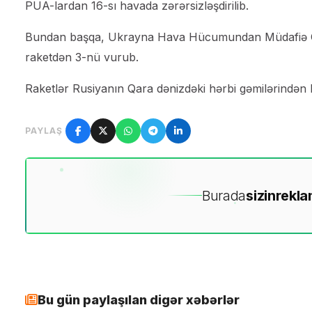
PUA-lardan 16-sı havada zərərsizləşdirilib.
Bundan başqa, Ukrayna Hava Hücumundan Müdafiə Qüvvə
raketdən 3-nü vurub.
Raketlər Rusiyanın Qara dənizdəki hərbi gəmilərindən b
PAYLAŞ
Burada
sizin
rekla
Bu gün paylaşılan digər xəbərlər