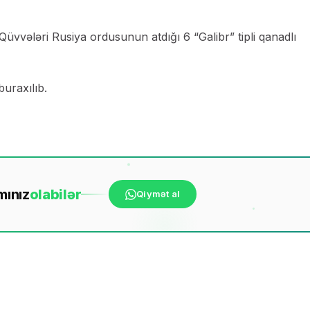
ləri Rusiya ordusunun atdığı 6 “Galibr” tipli qanadlı
uraxılıb.
mınız
ola
bilər
Qiymət al