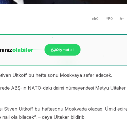
0
0
A
mınız
ola
bilər
Qiymət al
tiven Uitkoff bu həftə sonu Moskvaya səfər edəcək.
u barədə ABŞ-ın NATO-dakı daimi nümayəndəsi Metyu Uitake
si Stiven Uitkoff bu həftəsonu Moskvada olacaq. Ümid edi
nail ola biləcək”, – deyə Uitaker bildirib.