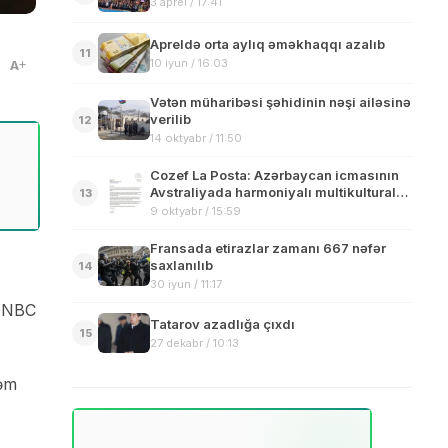
3 aprel / 17:41
Apreldə orta aylıq əməkhaqqı azalıb
11
10 iyun / 16:03
A
Vətən müharibəsi şəhidinin nəşi ailəsinə
verilib
12
14 oktyabr / 11:50
Cozef La Posta: Azərbaycan icmasının
Avstraliyada harmoniyalı multikultural
13
cəmiyyətə töhfələri var
9 oktyabr / 15:59
Fransada etirazlar zamanı 667 nəfər
saxlanılıb
14
30 iyun / 11:17
r NBC
Tatarov azadlığa çıxdı
15
27 dekabr / 10:13
rəm