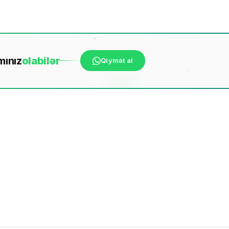
mınız
ola
bilər
Qiymət al