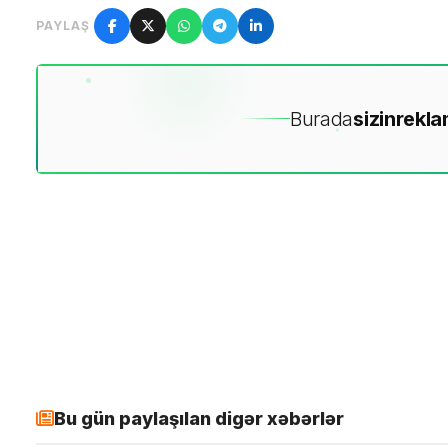
PAYLAŞ
Burada
sizin
rekla
Bu gün paylaşılan digər xəbərlər