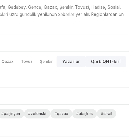
fa, Gədəbəy, Gəncə, Qazax, Şəmkir, Tovuz), Hadisə, Sosial,
ri üzrə gündəlik yenilənən xəbərlər yer alır. Regionlardan ən
Qazax
Tovuz
Şəmkir
Yazarlar
Qərb QHT-lərİ
#paşinyan
#zelenski
#qazax
#atəşkəs
#israil