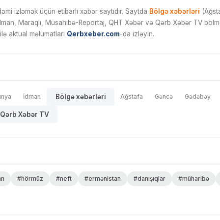
mi izləmək üçün etibarlı xəbər saytıdır. Saytda
Bölgə xəbərləri
(Ağsta
İdman, Maraqlı, Müsahibə-Reportaj, QHT Xəbər və Qərb Xəbər TV bölmələ
ilə aktual məlumatları
Qerbxeber.com
-da izləyin.
ünya
İdman
Bölgə xəbərləri
Ağstafa
Gəncə
Gədəbəy
Qərb Xəbər TV
an
#hörmüz
#neft
#ermənistan
#danışıqlar
#müharibə