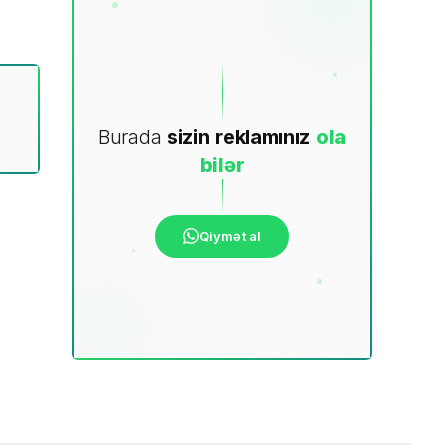
Burada
sizin
reklamınız
ola
bilər
Qiymət al