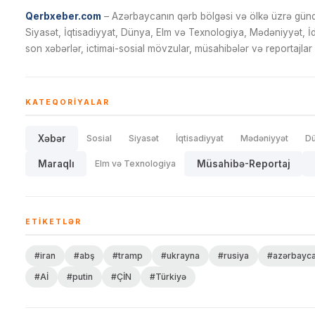
Qerbxeber.com
– Azərbaycanın qərb bölgəsi və ölkə üzrə gündə
Siyasət, İqtisadiyyat, Dünya, Elm və Texnologiya, Mədəniyyət, 
son xəbərlər, ictimai-sosial mövzular, müsahibələr və reportajlar 
KATEQORIYALAR
Xəbər
Sosial
Siyasət
İqtisadiyyat
Mədəniyyət
D
Maraqlı
Elm və Texnologiya
Müsahibə-Reportaj
ETIKETLƏR
#iran
#abş
#tramp
#ukrayna
#rusiya
#azərbayc
#Aİ
#putin
#ÇİN
#Türkiyə