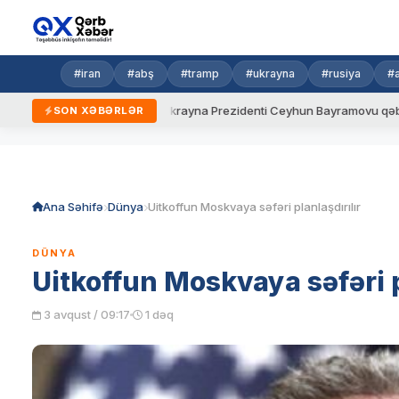
#iran
#abş
#tramp
#ukrayna
#rusiya
#
yeni qaydalar
Ukrayna Prezidenti Ceyhun Bayramovu qəbul edib
SON XƏBƏRLƏR
Skip
to
content
Ana Səhifə
Dünya
Uitkoffun Moskvaya səfəri planlaşdırılır
DÜNYA
Uitkoffun Moskvaya səfəri p
3 avqust / 09:17
1 dəq