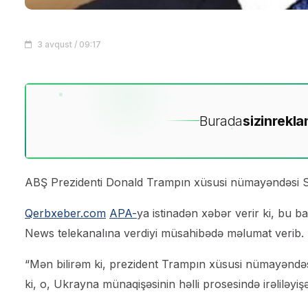
3 avqust / 09:17
Burada
sizin
rekla
ABŞ Prezidenti Donald Trampın xüsusi nümayəndəsi S
Qerbxeber.com
APA-
ya istinadən xəbər verir ki, b
News telekanalına verdiyi müsahibədə məlumat verib.
“Mən bilirəm ki, prezident Trampın xüsusi nümayəndə
ki, o, Ukrayna münaqişəsinin həlli prosesində irəliləyişə 