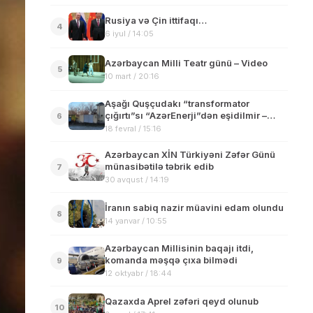
Rusiya və Çin ittifaqı…
4
6 iyul / 14:05
Azərbaycan Milli Teatr günü – Video
5
10 mart / 20:16
Aşağı Quşçudakı “transformator
çığırtı”sı “AzərEnerji”dən eşidilmir –
6
Video
18 fevral / 15:16
Azərbaycan XİN Türkiyəni Zəfər Günü
münasibətilə təbrik edib
7
30 avqust / 14:19
İranın sabiq nazir müavini edam olundu
8
14 yanvar / 10:55
Azərbaycan Millisinin baqajı itdi,
komanda məşqə çıxa bilmədi
9
12 oktyabr / 18:44
Qazaxda Aprel zəfəri qeyd olunub
10