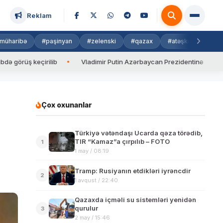
Reklam
müharibə
#paşinyan
#zelenski
#qazax
#atəşkəs
#isra
ş keçirilib
Vladimir Putin Azərbaycan Prezidentinə zəng edib
Çox oxunanlar
Türkiyə vətəndaşı Ucarda qəza törədib,
TIR “Kamaz”a çırpılıb – FOTO
1
1 may / 08:19
Tramp: Rusiyanın etdikləri iyrəncdir
2
1 avqust / 22:40
Qazaxda içməli su sistemləri yenidən
qurulur
3
2 may / 15:46