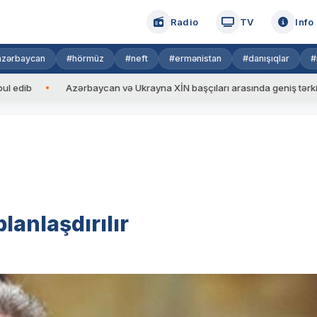
Radio
TV
Info
azərbaycan
#hörmüz
#neft
#ermənistan
#danışıqlar
#
Azərbaycan və Ukrayna XİN başçıları arasında geniş tərkibdə görü
lanlaşdırılır