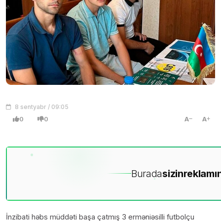
8 sentyabr / 09:05
0
0
A
A
Burada
sizin
reklamın
İnzibati həbs müddəti başa çatmış 3 erməniəsilli futbolçu