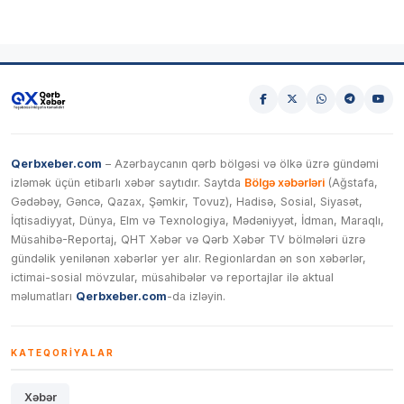
Qerbxeber.com
– Azərbaycanın qərb bölgəsi və ölkə üzrə gündəmi
izləmək üçün etibarlı xəbər saytıdır. Saytda
Bölgə xəbərləri
(Ağstafa,
Gədəbəy, Gəncə, Qazax, Şəmkir, Tovuz), Hadisə, Sosial, Siyasət,
İqtisadiyyat, Dünya, Elm və Texnologiya, Mədəniyyət, İdman, Maraqlı,
Müsahibə-Reportaj, QHT Xəbər və Qərb Xəbər TV bölmələri üzrə
gündəlik yenilənən xəbərlər yer alır. Regionlardan ən son xəbərlər,
ictimai-sosial mövzular, müsahibələr və reportajlar ilə aktual
məlumatları
Qerbxeber.com
-da izləyin.
KATEQORIYALAR
Xəbər