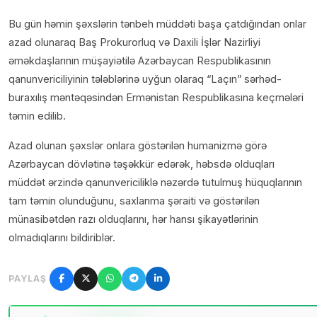
Bu gün həmin şəxslərin tənbeh müddəti başa çatdığından onlar
azad olunaraq Baş Prokurorluq və Daxili İşlər Nazirliyi
əməkdaşlarının müşayiətilə Azərbaycan Respublikasının
qanunvericiliyinin tələblərinə uyğun olaraq “Laçın” sərhəd-
buraxılış məntəqəsindən Ermənistan Respublikasına keçmələri
təmin edilib.
Azad olunan şəxslər onlara göstərilən humanizmə görə
Azərbaycan dövlətinə təşəkkür edərək, həbsdə olduqları
müddət ərzində qanunvericiliklə nəzərdə tutulmuş hüquqlarının
tam təmin olunduğunu, saxlanma şəraiti və göstərilən
münasibətdən razı olduqlarını, hər hansı şikayətlərinin
olmadıqlarını bildiriblər.
PAYLAŞ