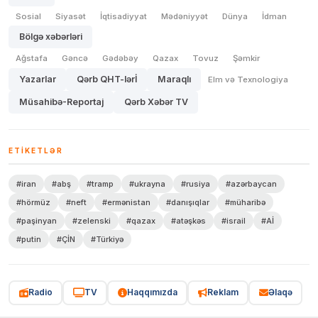
Sosial
Siyasət
İqtisadiyyat
Mədəniyyət
Dünya
İdman
Bölgə xəbərləri
Ağstafa
Gəncə
Gədəbəy
Qazax
Tovuz
Şəmkir
Yazarlar
Qərb QHT-lərİ
Maraqlı
Elm və Texnologiya
Müsahibə-Reportaj
Qərb Xəbər TV
ETIKETLƏR
#iran
#abş
#tramp
#ukrayna
#rusiya
#azərbaycan
#hörmüz
#neft
#ermənistan
#danışıqlar
#müharibə
#paşinyan
#zelenski
#qazax
#atəşkəs
#israil
#Aİ
#putin
#ÇİN
#Türkiyə
Radio
TV
Haqqımızda
Reklam
Əlaqə