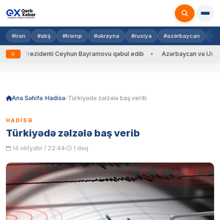
#iran
#abş
#tramp
#ukrayna
#rusiya
#azərbaycan
#h
yna Prezidenti Ceyhun Bayramovu qəbul edib
Azərbaycan və Ukrayna Xİ
Skip
to
content
Ana Səhifə
Hadisə
Türkiyədə zəlzələ baş verib
HADISƏ
Türkiyədə zəlzələ baş verib
14 oktyabr / 22:44
1 dəq