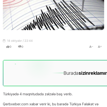
14 oktyabr / 22:44
0
0
A
A
Burada
sizin
reklamın
Türkiyədə 4 maqnitudada zəlzələ baş verib.
Qerbxeber.com xəbər verir ki, bu barədə Türkiyə Fəlakət və