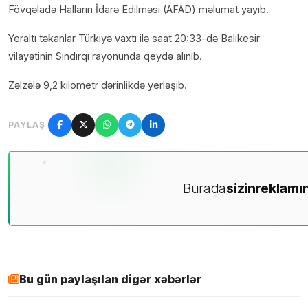
Fövqəladə Halların İdarə Edilməsi (AFAD) məlumat yayıb.
Yeraltı təkanlar Türkiyə vaxtı ilə saat 20:33-də Balıkesir
vilayətinin Sındırqı rayonunda qeydə alınıb.
Zəlzələ 9,2 kilometr dərinlikdə yerləşib.
PAYLAŞ
Burada
sizin
reklamın
Bu gün paylaşılan digər xəbərlər