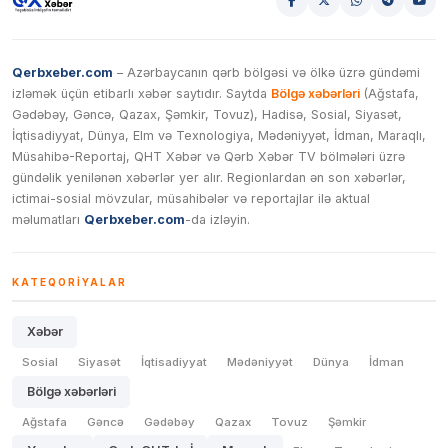
Qerbxeber.com
– Azərbaycanın qərb bölgəsi və ölkə üzrə gündəmi
izləmək üçün etibarlı xəbər saytıdır. Saytda
Bölgə xəbərləri
(Ağstafa,
Gədəbəy, Gəncə, Qazax, Şəmkir, Tovuz), Hadisə, Sosial, Siyasət,
İqtisadiyyat, Dünya, Elm və Texnologiya, Mədəniyyət, İdman, Maraqlı,
Müsahibə-Reportaj, QHT Xəbər və Qərb Xəbər TV bölmələri üzrə
gündəlik yenilənən xəbərlər yer alır. Regionlardan ən son xəbərlər,
ictimai-sosial mövzular, müsahibələr və reportajlar ilə aktual
məlumatları
Qerbxeber.com
-da izləyin.
KATEQORIYALAR
Xəbər
Sosial
Siyasət
İqtisadiyyat
Mədəniyyət
Dünya
İdman
Bölgə xəbərləri
Ağstafa
Gəncə
Gədəbəy
Qazax
Tovuz
Şəmkir