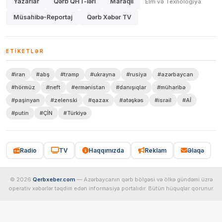
Yazarlar
Qərb QHT-lərİ
Maraqlı
Elm və Texnologiya
Müsahibə-Reportaj
Qərb Xəbər TV
ETIKETLƏR
#iran
#abş
#tramp
#ukrayna
#rusiya
#azərbaycan
#hörmüz
#neft
#ermənistan
#danışıqlar
#müharibə
#paşinyan
#zelenski
#qazax
#atəşkəs
#israil
#Aİ
#putin
#ÇİN
#Türkiyə
Radio
TV
Haqqımızda
Reklam
Əlaqə
© 2026
Qerbxeber.com
— Azərbaycanın qərb bölgəsi və ölkə gündəmi üzrə
operativ xəbərlər təqdim edən informasiya portalıdır. Bütün hüquqlar qorunur.