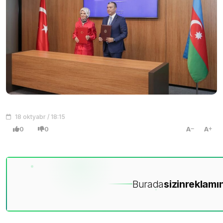
18 oktyabr / 18:15
0
0
A
A
Burada
sizin
reklamın