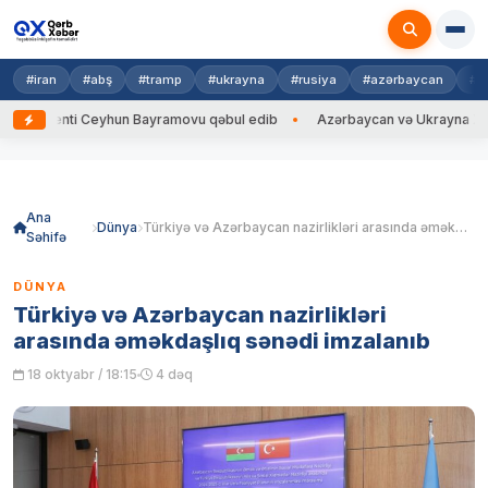
#iran
#abş
#tramp
#ukrayna
#rusiya
#azərbaycan
#h
nti Ceyhun Bayramovu qəbul edib
Azərbaycan və Ukrayna XİN başçıları 
Skip
to
content
Ana
Dünya
Türkiyə və Azərbaycan nazirlikləri arasında əməkdaşlıq sənədi imzalanıb
Səhifə
DÜNYA
Türkiyə və Azərbaycan nazirlikləri
arasında əməkdaşlıq sənədi imzalanıb
18 oktyabr / 18:15
4 dəq