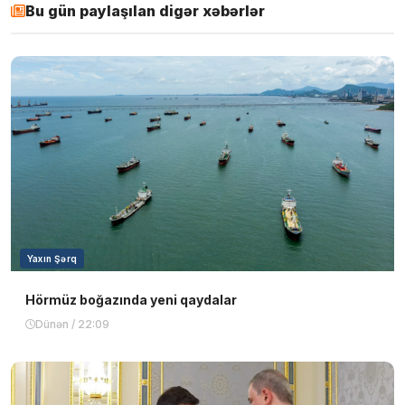
Bu gün paylaşılan digər xəbərlər
Yaxın Şərq
Hörmüz boğazında yeni qaydalar
Dünən / 22:09