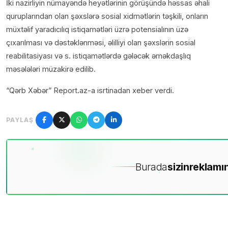
İki nazirliyin nümayəndə heyətlərinin görüşündə həssas əhali
quruplarından olan şəxslərə sosial xidmətlərin təşkili, onların
müxtəlif yaradıcılıq istiqamətləri üzrə potensialının üzə
çıxarılması və dəstəklənməsi, əlilliyi olan şəxslərin sosial
reabilitasiyası və s. istiqamətlərdə gələcək əməkdaşlıq
məsələləri müzakirə edilib.
“Qərb Xəbər” Report.az-a isrtinadan xeber verdi.
PAYLAŞ
Burada
sizin
reklamın