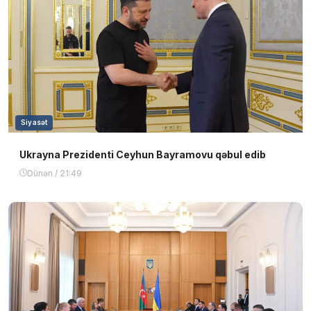
Siyasət
Ukrayna Prezidenti Ceyhun Bayramovu qəbul edib
Dünən / 21:49