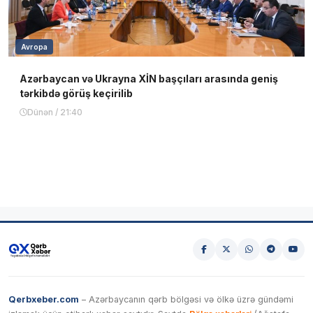
Avropa
Azərbaycan və Ukrayna XİN başçıları arasında geniş
tərkibdə görüş keçirilib
Dünən / 21:40
Qerbxeber.com
– Azərbaycanın qərb bölgəsi və ölkə üzrə gündəmi