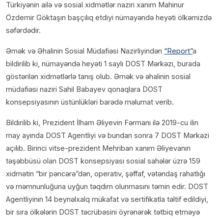
Türkiyənin ailə və sosial xidmətlər naziri xanım Mahinur
Özdemir Göktaşın başçılıq etdiyi nümayəndə heyəti ölkəmizdə
səfərdədir.
Əmək və Əhalinin Sosial Müdafiəsi Nazirliyindən
“Report”
a
bildirilib ki, nümayəndə heyəti 1 saylı DOST Mərkəzi, burada
göstərilən xidmətlərlə tanış olub. Əmək və əhalinin sosial
müdafiəsi naziri Sahil Babayev qonaqlara DOST
konsepsiyasının üstünlükləri barədə məlumat verib.
Bildirilib ki, Prezident İlham Əliyevin Fərmanı ilə 2019-cu ilin
may ayında DOST Agentliyi və bundan sonra 7 DOST Mərkəzi
açılıb. Birinci vitse-prezident Mehriban xanım Əliyevanın
təşəbbüsü olan DOST konsepsiyası sosial sahələr üzrə 159
xidmətin “bir pəncərə”dən, operativ, şəffaf, vətəndaş rahatlığı
və məmnunluğuna uyğun təqdim olunmasını təmin edir. DOST
Agentliyinin 14 beynəlxalq mükafat və sertifikatla təltif edildiyi,
bir sıra ölkələrin DOST təcrübəsini öyrənərək tətbiq etməyə