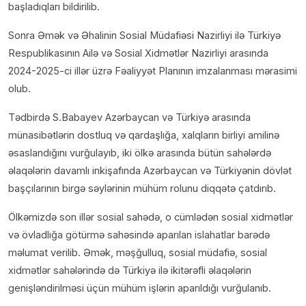
başladıqları bildirilib.
Sonra Əmək və Əhalinin Sosial Müdafiəsi Nazirliyi ilə Türkiyə
Respublikasının Ailə və Sosial Xidmətlər Nazirliyi arasında
2024-2025-ci illər üzrə Fəaliyyət Planının imzalanması mərasimi
olub.
Tədbirdə S.Babayev Azərbaycan və Türkiyə arasında
münasibətlərin dostluq və qardaşlığa, xalqların birliyi amilinə
əsaslandığını vurğulayıb, iki ölkə arasında bütün sahələrdə
əlaqələrin davamlı inkişafında Azərbaycan və Türkiyənin dövlət
başçılarının birgə səylərinin mühüm rolunu diqqətə çatdırıb.
Ölkəmizdə son illər sosial sahədə, o cümlədən sosial xidmətlər
və övladlığa götürmə sahəsində aparılan islahatlar barədə
məlumat verilib. Əmək, məşğulluq, sosial müdafiə, sosial
xidmətlər sahələrində də Türkiyə ilə ikitərəfli əlaqələrin
genişləndirilməsi üçün mühüm işlərin aparıldığı vurğulanıb.