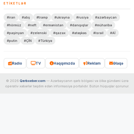
ETIKETLƏR
#iran
#abş
#tramp
#ukrayna
#rusiya
#azərbaycan
#hörmüz
#neft
#ermənistan
#danışıqlar
#müharibə
#paşinyan
#zelenski
#qazax
#atəşkəs
#israil
#Aİ
#putin
#ÇİN
#Türkiyə
Radio
TV
Haqqımızda
Reklam
Əlaqə
© 2026
Qerbxeber.com
— Azərbaycanın qərb bölgəsi və ölkə gündəmi üzrə
operativ xəbərlər təqdim edən informasiya portalıdır. Bütün hüquqlar qorunur.