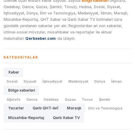
izləmək üçün etibarlı xəbər saytıdır. Saytda
Bölgə xəbərləri
(Ağstafa,
Gədəbəy, Gəncə, Qazax, Şəmkir, Tovuz), Hadisə, Sosial, Siyasət,
İqtisadiyyat, Dünya, Elm və Texnologiya, Mədəniyyət, İdman, Maraqlı,
Müsahibə-Reportaj, QHT Xəbər və Qərb Xəbər TV bölmələri üzrə
gündəlik yenilənən xəbərlər yer alır. Regionlardan ən son xəbərlər,
ictimai-sosial mövzular, müsahibələr və reportajlar ilə aktual
məlumatları
Qerbxeber.com
-da izləyin.
KATEQORIYALAR
Xəbər
Sosial
Siyasət
İqtisadiyyat
Mədəniyyət
Dünya
İdman
Bölgə xəbərləri
Ağstafa
Gəncə
Gədəbəy
Qazax
Tovuz
Şəmkir
Yazarlar
Qərb QHT-lərİ
Maraqlı
Elm və Texnologiya
Müsahibə-Reportaj
Qərb Xəbər TV