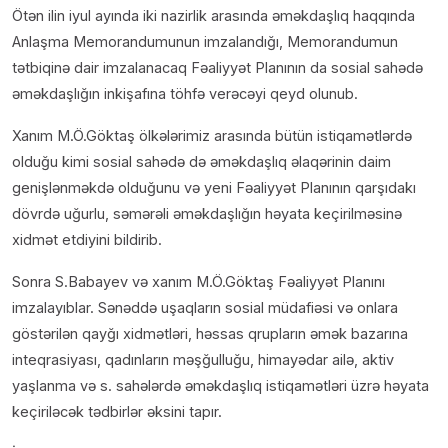
Ötən ilin iyul ayında iki nazirlik arasında əməkdaşlıq haqqında
Anlaşma Memorandumunun imzalandığı, Memorandumun
tətbiqinə dair imzalanacaq Fəaliyyət Planının da sosial sahədə
əməkdaşlığın inkişafına töhfə verəcəyi qeyd olunub.
Xanım M.Ö.Göktaş ölkələrimiz arasında bütün istiqamətlərdə
olduğu kimi sosial sahədə də əməkdaşlıq əlaqərinin daim
genişlənməkdə olduğunu və yeni Fəaliyyət Planının qarşıdakı
dövrdə uğurlu, səmərəli əməkdaşlığın həyata keçirilməsinə
xidmət etdiyini bildirib.
Sonra S.Babayev və xanım M.Ö.Göktaş Fəaliyyət Planını
imzalayıblar. Sənəddə uşaqların sosial müdafiəsi və onlara
göstərilən qayğı xidmətləri, həssas qrupların əmək bazarına
inteqrasiyası, qadınların məşğulluğu, himayədar ailə, aktiv
yaşlanma və s. sahələrdə əməkdaşlıq istiqamətləri üzrə həyata
keçiriləcək tədbirlər əksini tapır.