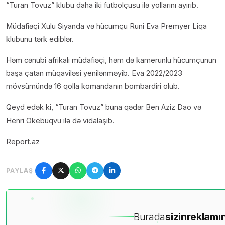
“Turan Tovuz” klubu daha iki futbolçusu ilə yollarını ayırıb.
Müdafiəçi Xulu Siyanda və hücumçu Runi Eva Premyer Liqa
klubunu tərk ediblər.
Həm cənubi afrikalı müdafiəçi, həm də kamerunlu hücumçunun
başa çatan müqaviləsi yenilənməyib. Eva 2022/2023
mövsümündə 16 qolla komandanın bombardiri olub.
Qeyd edək ki, “Turan Tovuz” buna qədər Ben Aziz Dao və
Henri Okebuqvu ilə də vidalaşıb.
Report.az
PAYLAŞ
Burada
sizin
reklamın