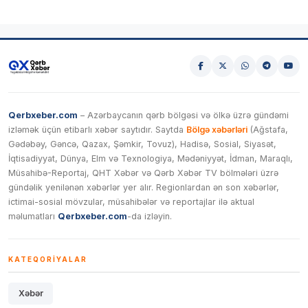
Qerbxeber.com
– Azərbaycanın qərb bölgəsi və ölkə üzrə gündəmi
izləmək üçün etibarlı xəbər saytıdır. Saytda
Bölgə xəbərləri
(Ağstafa,
Gədəbəy, Gəncə, Qazax, Şəmkir, Tovuz), Hadisə, Sosial, Siyasət,
İqtisadiyyat, Dünya, Elm və Texnologiya, Mədəniyyət, İdman, Maraqlı,
Müsahibə-Reportaj, QHT Xəbər və Qərb Xəbər TV bölmələri üzrə
gündəlik yenilənən xəbərlər yer alır. Regionlardan ən son xəbərlər,
ictimai-sosial mövzular, müsahibələr və reportajlar ilə aktual
məlumatları
Qerbxeber.com
-da izləyin.
KATEQORIYALAR
Xəbər