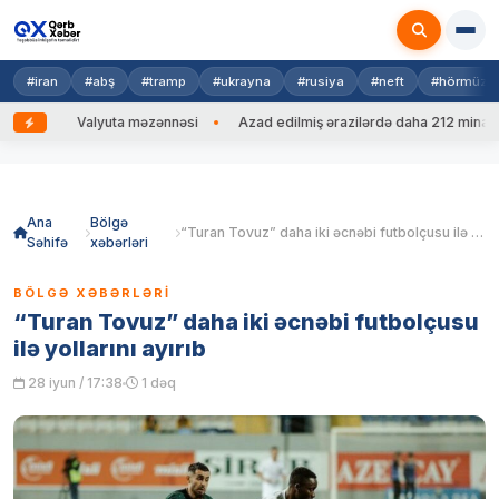
#iran
#abş
#tramp
#ukrayna
#rusiya
#neft
#hörmüz
ib
Valyuta məzənnəsi
Azad edilmiş ərazilərdə daha 212 mina, 753
Skip
to
content
Ana
Bölgə
“Turan Tovuz” daha iki əcnəbi futbolçusu ilə yollarını ayırıb
Səhifə
xəbərləri
BÖLGƏ XƏBƏRLƏRI
“Turan Tovuz” daha iki əcnəbi futbolçusu
ilə yollarını ayırıb
28 iyun / 17:38
1 dəq