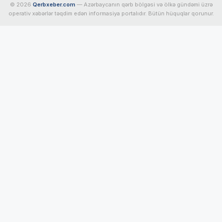
© 2026
Qerbxeber.com
— Azərbaycanın qərb bölgəsi və ölkə gündəmi üzrə
operativ xəbərlər təqdim edən informasiya portalıdır. Bütün hüquqlar qorunur.