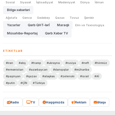
Sosial
Siyasət
İqtisadiyyat
Mədəniyyət
Dünya
İdman
Bölgə xəbərləri
Ağstafa
Gəncə
Gədəbəy
Qazax
Tovuz
Şəmkir
Yazarlar
Qərb QHT-lərİ
Maraqlı
Elm və Texnologiya
Müsahibə-Reportaj
Qərb Xəbər TV
ETIKETLƏR
#iran
#abş
#tramp
#ukrayna
#rusiya
#neft
#hörmüz
#ermənistan
#azərbaycan
#danışıqlar
#müharibə
#paşinyan
#qazax
#atəşkəs
#zelenski
#israil
#Aİ
#putin
#ÇİN
#Türkiyə
Radio
TV
Haqqımızda
Reklam
Əlaqə