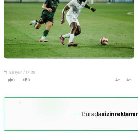
28 iyun / 17:38
0
0
A
A
Burada
sizin
reklamın